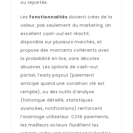
ou reportés.
Les
fonctionnalités
doivent créer de la
valeur, pas seulement du marketing. Un
excellent
cash-out
est réactif,
disponible sur plusieurs marchés, et
propose des montants cohérents avec
la probabilité en live, sans décotes
abusives. Les options de cash-out
partiel, l’early payout (paiement
anticipé quand une condition clé est
remplie), ou des outils d’analyse
(historique détaillé, statistiques
avancées, notifications) renforcent
l’avantage utilisateur. Côté paiements,
les meilleurs acteurs fluidifient les