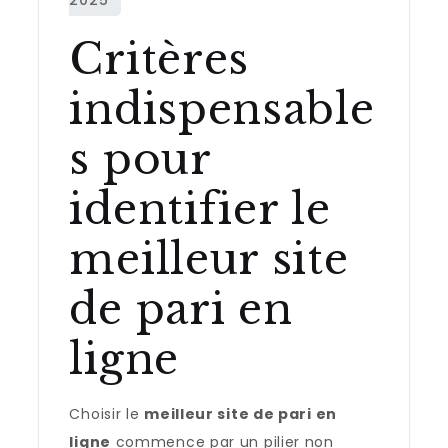
Critères
indispensable
s pour
identifier le
meilleur site
de pari en
ligne
Choisir le
meilleur site de pari en
ligne
commence par un pilier non