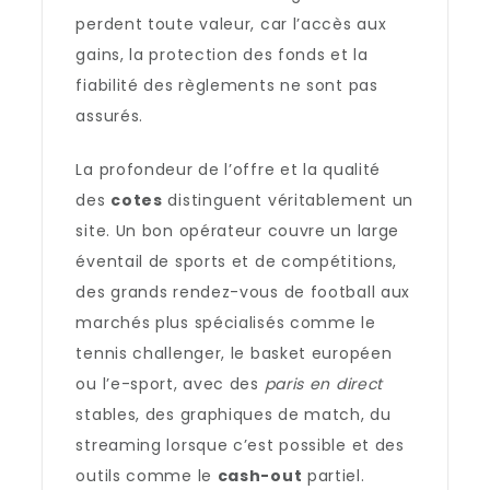
perdent toute valeur, car l’accès aux
gains, la protection des fonds et la
fiabilité des règlements ne sont pas
assurés.
La profondeur de l’offre et la qualité
des
cotes
distinguent véritablement un
site. Un bon opérateur couvre un large
éventail de sports et de compétitions,
des grands rendez-vous de football aux
marchés plus spécialisés comme le
tennis challenger, le basket européen
ou l’e-sport, avec des
paris en direct
stables, des graphiques de match, du
streaming lorsque c’est possible et des
outils comme le
cash-out
partiel.