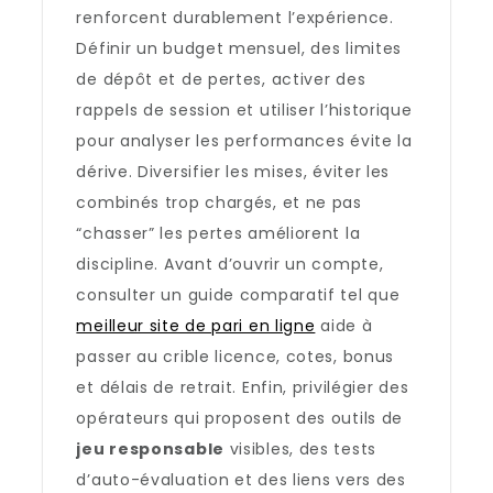
renforcent durablement l’expérience.
Définir un budget mensuel, des limites
de dépôt et de pertes, activer des
rappels de session et utiliser l’historique
pour analyser les performances évite la
dérive. Diversifier les mises, éviter les
combinés trop chargés, et ne pas
“chasser” les pertes améliorent la
discipline. Avant d’ouvrir un compte,
consulter un guide comparatif tel que
meilleur site de pari en ligne
aide à
passer au crible licence, cotes, bonus
et délais de retrait. Enfin, privilégier des
opérateurs qui proposent des outils de
jeu responsable
visibles, des tests
d’auto-évaluation et des liens vers des