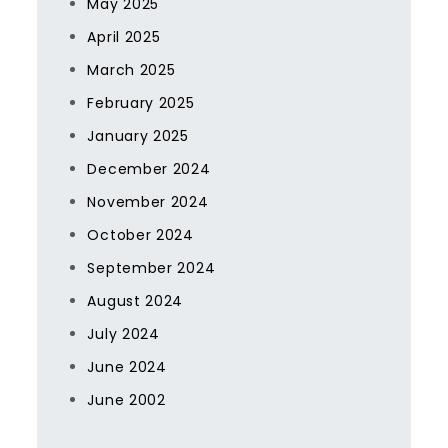
May 2025
April 2025
March 2025
February 2025
January 2025
December 2024
November 2024
October 2024
September 2024
August 2024
July 2024
June 2024
June 2002