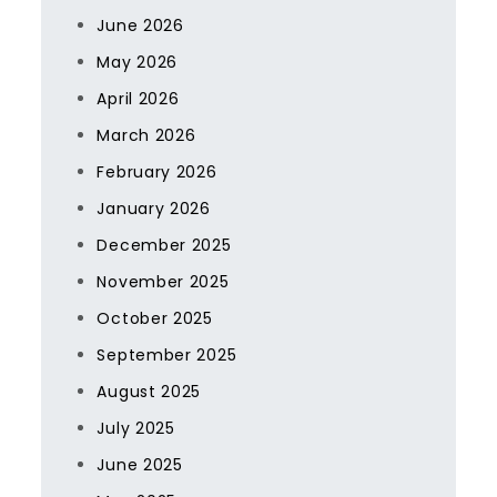
June 2026
May 2026
April 2026
March 2026
February 2026
January 2026
December 2025
November 2025
October 2025
September 2025
August 2025
July 2025
June 2025