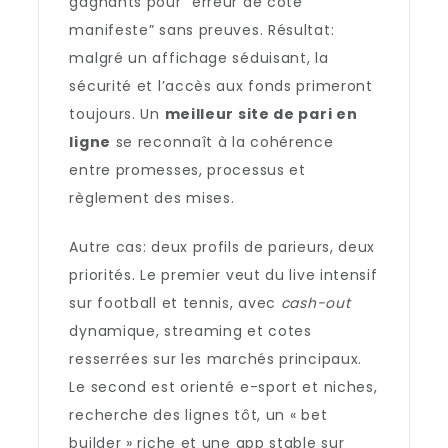
gagnants pour “erreur de cote
manifeste” sans preuves. Résultat:
malgré un affichage séduisant, la
sécurité et l’accès aux fonds primeront
toujours. Un
meilleur site de pari en
ligne
se reconnaît à la cohérence
entre promesses, processus et
règlement des mises.
Autre cas: deux profils de parieurs, deux
priorités. Le premier veut du live intensif
sur football et tennis, avec
cash-out
dynamique, streaming et cotes
resserrées sur les marchés principaux.
Le second est orienté e-sport et niches,
recherche des lignes tôt, un « bet
builder » riche et une app stable sur