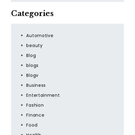
Categories
Automotive
beauty
Blog
blogs
Blogv
Business
Entertainment
Fashion
Finance
Food