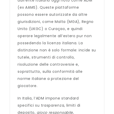
dall’ente italiano oggi noto come ADM
(ex AAMS). Queste piattaforme
possono essere autorizzate da altre
giurisdizioni, come Malta (MGA), Regno
Unito (UKGC) o Curaçao, e quindi
operare legalmente all’estero pur non
possedendo la licenza italiana. La
distinzione non è solo formale: incide su
tutele, strumenti di controllo,
risoluzione delle controversie e,
soprattutto, sulla conformità alle
norme italiane a protezione del
giocatore.
In Italia, l’ADM impone standard
specifici su trasparenza, limiti di
deposito,
gioco responsabile
,