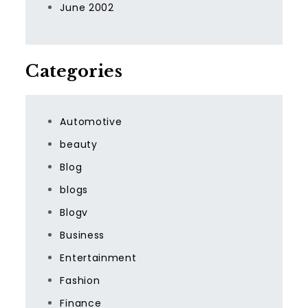
June 2002
Categories
Automotive
beauty
Blog
blogs
Blogv
Business
Entertainment
Fashion
Finance