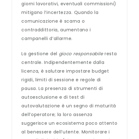
giorni lavorativi, eventuali commissioni)
mitigano l’incertezza. Quando la
comunicazione è scarna o
contraddittoria, aumentano i
campanelli d’allarme.
La gestione del
gioco responsabile
resta
centrale. Indipendentemente dalla
licenza, è salutare impostare budget
rigidi, limiti di sessione e regole di
pausa. La presenza di strumenti di
autoesclusione e di test di
autovalutazione è un segno di maturità
dell’operatore; la loro assenza
suggerisce un ecosistema poco attento
al benessere dell’utente. Monitorare i