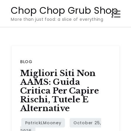
Skip
Chop Chop Grub Shop
to
More than just food: a slice of everything
content
BLOG
Migliori Siti Non
AAMS: Guida
Critica Per Capire
Rischi, Tutele E
Alternative