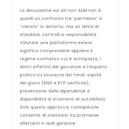
La discussione sui
siti non ADM
non è
quindi un confronto tra “permesso” e
“vietato” in astratto, ma un tema di
standard, controlli e responsabilità.
Valutare una piattaforma estera
significa comprendere appieno il
regime normativo cui è sottoposta, i
diritti effettivi del giocatore e l’impatto
pratico su sicurezza dei fondi, equità
del gioco (RNG e RTP verificati),
prevenzione delle dipendenze e
disponibilità di strumenti di autodifesa.
Solo questo approccio consapevole
consente di orientarsi tra promesse
allettanti e reali garanzie.