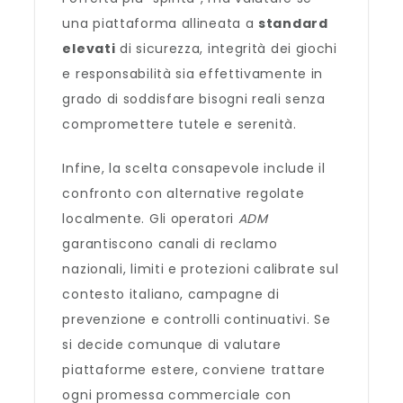
una piattaforma allineata a
standard
elevati
di sicurezza, integrità dei giochi
e responsabilità sia effettivamente in
grado di soddisfare bisogni reali senza
compromettere tutele e serenità.
Infine, la scelta consapevole include il
confronto con alternative regolate
localmente. Gli operatori
ADM
garantiscono canali di reclamo
nazionali, limiti e protezioni calibrate sul
contesto italiano, campagne di
prevenzione e controlli continuativi. Se
si decide comunque di valutare
piattaforme estere, conviene trattare
ogni promessa commerciale con