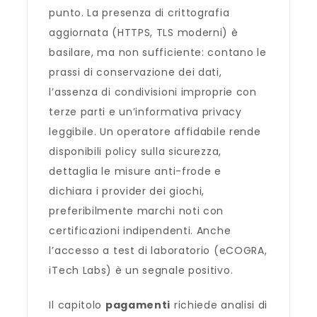
punto. La presenza di crittografia
aggiornata (HTTPS, TLS moderni) è
basilare, ma non sufficiente: contano le
prassi di conservazione dei dati,
l’assenza di condivisioni improprie con
terze parti e un’informativa privacy
leggibile. Un operatore affidabile rende
disponibili policy sulla sicurezza,
dettaglia le misure anti-frode e
dichiara i provider dei giochi,
preferibilmente marchi noti con
certificazioni indipendenti. Anche
l’accesso a test di laboratorio (eCOGRA,
iTech Labs) è un segnale positivo.
Il capitolo
pagamenti
richiede analisi di