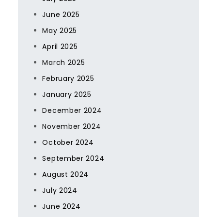
June 2025
May 2025
April 2025
March 2025
February 2025
January 2025
December 2024
November 2024
October 2024
September 2024
August 2024
July 2024
June 2024