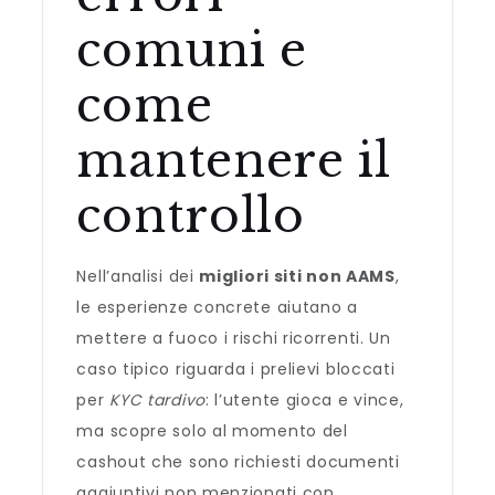
comuni e
come
mantenere il
controllo
Nell’analisi dei
migliori siti non AAMS
,
le esperienze concrete aiutano a
mettere a fuoco i rischi ricorrenti. Un
caso tipico riguarda i prelievi bloccati
per
KYC tardivo
: l’utente gioca e vince,
ma scopre solo al momento del
cashout che sono richiesti documenti
aggiuntivi non menzionati con