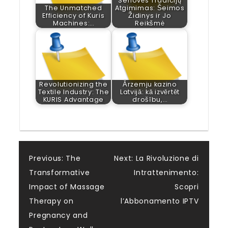
Senovės Tradicijų
The Unmatched
Atgimimas: Šeimos
Efficiency of Kuris
Židinys ir Jo
Machines:…
Reikšmė
Revolutionizing the
Ārzemju kazino
Textile Industry: The
Latvijā: kā izvērtēt
KURIS Advantage
drošību,…
Post
Previous:
The
Next:
La Rivoluzione di
Transformative
Intrattenimento:
navigation
Impact of Massage
Scopri
Therapy on
l’Abbonamento IPTV
Pregnancy and