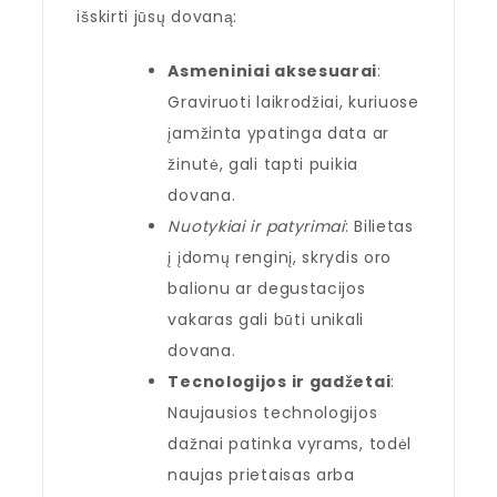
išskirti jūsų dovaną:
Asmeniniai aksesuarai
:
Graviruoti laikrodžiai, kuriuose
įamžinta ypatinga data ar
žinutė, gali tapti puikia
dovana.
Nuotykiai ir patyrimai
: Bilietas
į įdomų renginį, skrydis oro
balionu ar degustacijos
vakaras gali būti unikali
dovana.
Tecnologijos ir gadžetai
:
Naujausios technologijos
dažnai patinka vyrams, todėl
naujas prietaisas arba