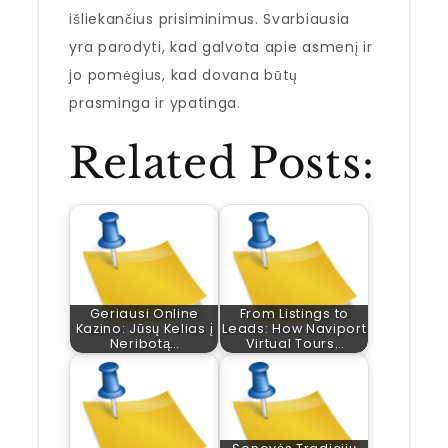
išliekančius prisiminimus. Svarbiausia
yra parodyti, kad galvota apie asmenį ir
jo pomėgius, kad dovana būtų
prasminga ir ypatinga.
Related Posts:
Geriausi Online
From Listings to
Kazino: Jūsų Kelias į
Leads: How Naviport
Neribotą…
Virtual Tours…