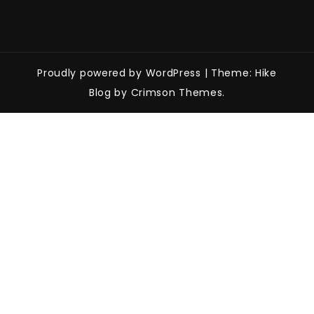
Proudly powered by WordPress
|
Theme: Hike
Blog by Crimson Themes.