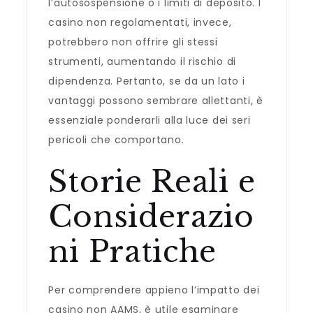
l’autosospensione o i limiti di deposito. I
casino non regolamentati, invece,
potrebbero non offrire gli stessi
strumenti, aumentando il rischio di
dipendenza. Pertanto, se da un lato i
vantaggi possono sembrare allettanti, è
essenziale ponderarli alla luce dei seri
pericoli che comportano.
Storie Reali e
Considerazio
ni Pratiche
Per comprendere appieno l’impatto dei
casino non AAMS, è utile esaminare