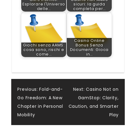
Esplorare l'Universo
sicuri: la guida
delle…
completa per…
Casino Online
Giochi senza AAMS:
Bonus Senza
cosa sono, rischi e
Documenti: Gioca
come…
in…
Post
Previous:
Fold-and-
Next:
Casino Not on
Go Freedom: A New
GamStop: Clarity,
navigation
Chapter in Personal
Caution, and Smarter
Mobility
Play