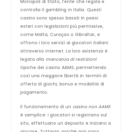
Monopoli di Stato, l’ente che regola e
controlla il gambling in Italia. Questi
casino sono spesso basati in paesi
esteri con legislazioni più permissive,
come Malta, Curaçao o Gibraltar, e
offrono i loro servizi ai giocatori italiani
attraverso internet. La loro esistenza è
legata alla
mancanza di restrizioni
tipiche dei casino AAMS, permettendo
così una maggiore libertà in termini di
offerta di giochi, bonus e modalità di
pagamento.
Il funzionamento di un
casino non AAMS
è semplice: i giocatori si registrano sul
sito, effettuano un deposito e iniziano a
giocare. Tuttavia, poiché non sono