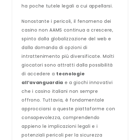
ha poche tutele legali a cui appellarsi.
Nonostante i pericoli, il fenomeno dei
casino non AAMS continua a crescere,
spinto dalla globalizzazione del web e
dalla domanda di opzioni di
intrattenimento più diversificate. Molti
giocatori sono attratti dalla possibilità
di accedere a
tecnologie
all’avanguardia
e a giochi innovativi
che i casino italiani non sempre
offrono. Tuttavia, è fondamentale
approcciarsi a queste piattaforme con
consapevolezza, comprendendo
appieno le implicazioni legali e i
potenziali pericoli per la sicurezza