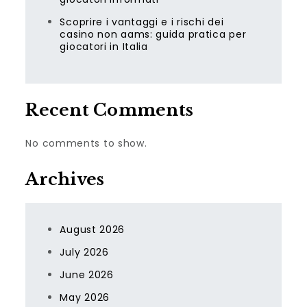
Scoprire i vantaggi e i rischi dei
casino non aams: guida pratica per
giocatori in Italia
Recent Comments
No comments to show.
Archives
August 2026
July 2026
June 2026
May 2026