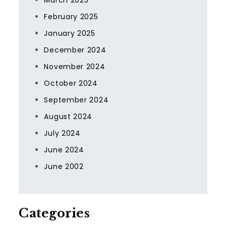
March 2025
February 2025
January 2025
December 2024
November 2024
October 2024
September 2024
August 2024
July 2024
June 2024
June 2002
Categories