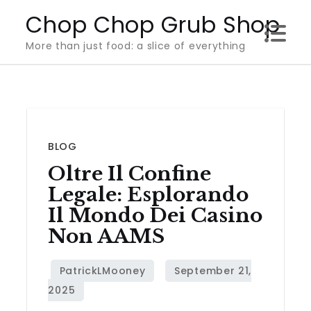
Skip
Chop Chop Grub Shop
to
More than just food: a slice of everything
content
BLOG
Oltre Il Confine
Legale: Esplorando
Il Mondo Dei Casino
Non AAMS