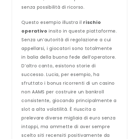
senza possibilità di ricorso.
Questo esempio illustra il
rischio
operativo
insito in queste piattaforme.
Senza un’autorità di regolazione a cui
appellarsi, i giocatori sono totalmente
in balia della buona fede dell’operatore.
D’altro canto, esistono storie di
successo. Lucia, per esempio, ha
sfruttato i bonus ricorrenti di un casino
non AAMS per costruire un bankroll
consistente, giocando principalmente a
slot a alta volatilità. È riuscita a
prelevare diverse migliaia di euro senza
intoppi, ma ammette di aver sempre
scelto siti recensiti positivamente da