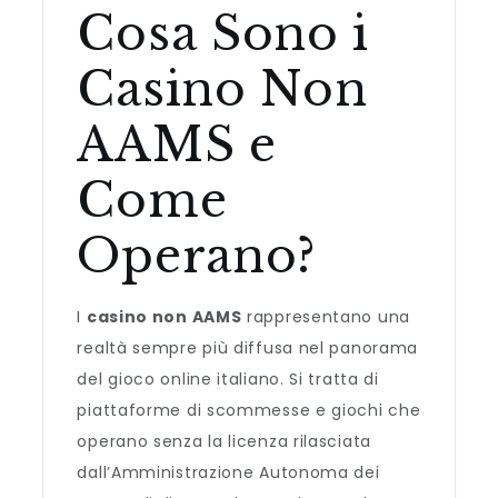
Cosa Sono i
Casino Non
AAMS e
Come
Operano?
I
casino non AAMS
rappresentano una
realtà sempre più diffusa nel panorama
del gioco online italiano. Si tratta di
piattaforme di scommesse e giochi che
operano senza la licenza rilasciata
dall’Amministrazione Autonoma dei