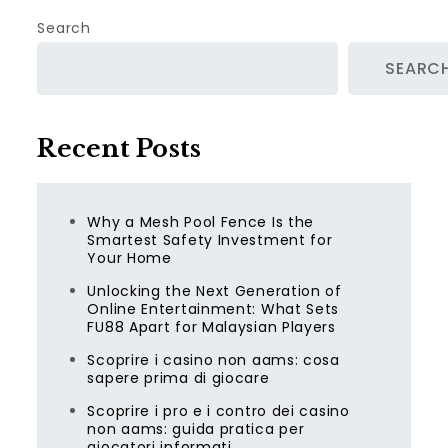
Search
SEARC
Recent Posts
Why a Mesh Pool Fence Is the
Smartest Safety Investment for
Your Home
Unlocking the Next Generation of
Online Entertainment: What Sets
FU88 Apart for Malaysian Players
Scoprire i casino non aams: cosa
sapere prima di giocare
Scoprire i pro e i contro dei casino
non aams: guida pratica per
giocatori informati