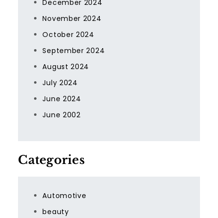
December 2024
November 2024
October 2024
September 2024
August 2024
July 2024
June 2024
June 2002
Categories
Automotive
beauty