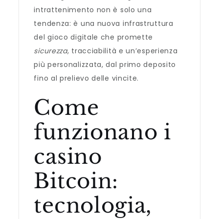
intrattenimento non è solo una
tendenza: è una nuova infrastruttura
del gioco digitale che promette
sicurezza
, tracciabilità e un’esperienza
più personalizzata, dal primo deposito
fino al prelievo delle vincite.
Come
funzionano i
casino
Bitcoin:
tecnologia,