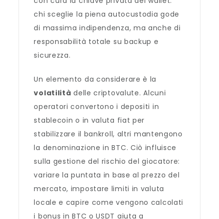
con cura la chiave privata del wallet:
chi sceglie la piena autocustodia gode
di massima indipendenza, ma anche di
responsabilità totale su backup e
sicurezza.
Un elemento da considerare è la
volatilità
delle criptovalute. Alcuni
operatori convertono i depositi in
stablecoin o in valuta fiat per
stabilizzare il bankroll, altri mantengono
la denominazione in BTC. Ciò influisce
sulla gestione del rischio del giocatore:
variare la puntata in base al prezzo del
mercato, impostare limiti in valuta
locale e capire come vengono calcolati
i bonus in BTC o USDT aiuta a