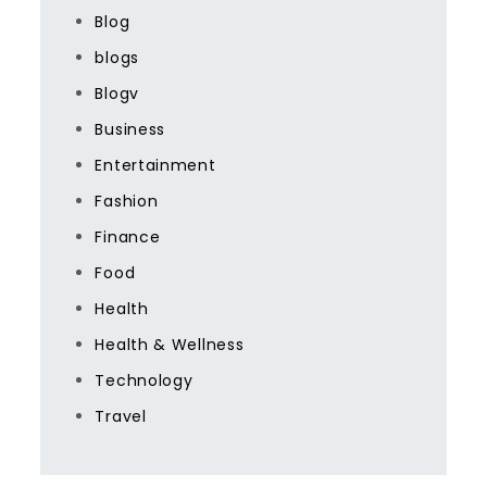
Blog
blogs
Blogv
Business
Entertainment
Fashion
Finance
Food
Health
Health & Wellness
Technology
Travel