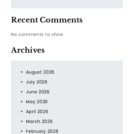
Recent Comments
No comments to show.
Archives
August 2026
July 2026
June 2026
May 2026
April 2026
March 2026
February 2026