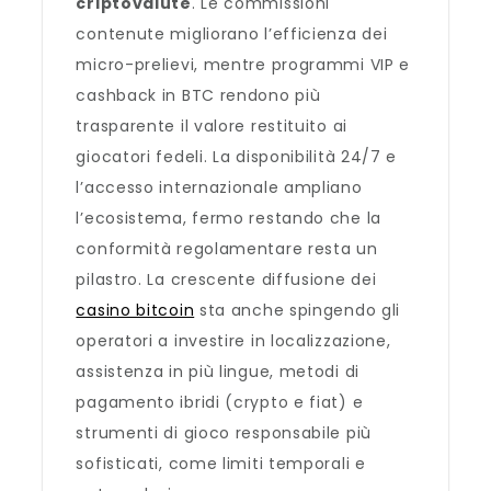
criptovalute
. Le commissioni
contenute migliorano l’efficienza dei
micro-prelievi, mentre programmi VIP e
cashback in BTC rendono più
trasparente il valore restituito ai
giocatori fedeli. La disponibilità 24/7 e
l’accesso internazionale ampliano
l’ecosistema, fermo restando che la
conformità regolamentare resta un
pilastro. La crescente diffusione dei
casino bitcoin
sta anche spingendo gli
operatori a investire in localizzazione,
assistenza in più lingue, metodi di
pagamento ibridi (crypto e fiat) e
strumenti di gioco responsabile più
sofisticati, come limiti temporali e