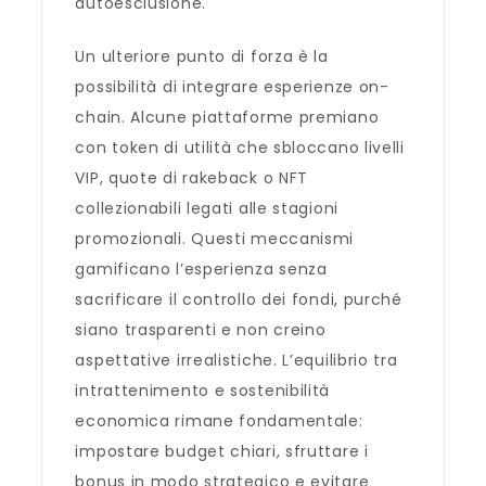
autoesclusione.
Un ulteriore punto di forza è la
possibilità di integrare esperienze on-
chain. Alcune piattaforme premiano
con token di utilità che sbloccano livelli
VIP, quote di rakeback o NFT
collezionabili legati alle stagioni
promozionali. Questi meccanismi
gamificano l’esperienza senza
sacrificare il controllo dei fondi, purché
siano trasparenti e non creino
aspettative irrealistiche. L’equilibrio tra
intrattenimento e sostenibilità
economica rimane fondamentale:
impostare budget chiari, sfruttare i
bonus in modo strategico e evitare