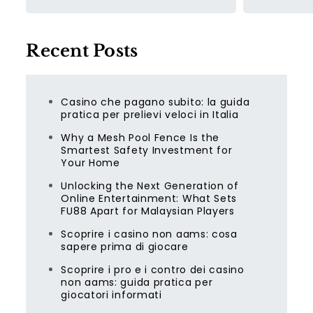
Recent Posts
Casino che pagano subito: la guida
pratica per prelievi veloci in Italia
Why a Mesh Pool Fence Is the
Smartest Safety Investment for
Your Home
Unlocking the Next Generation of
Online Entertainment: What Sets
FU88 Apart for Malaysian Players
Scoprire i casino non aams: cosa
sapere prima di giocare
Scoprire i pro e i contro dei casino
non aams: guida pratica per
giocatori informati