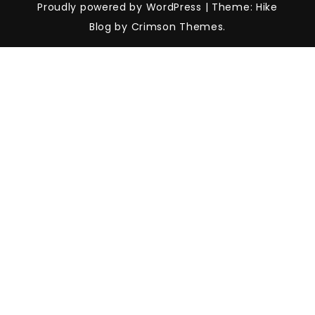
Proudly powered by WordPress
|
Theme: Hike
Blog by Crimson Themes.