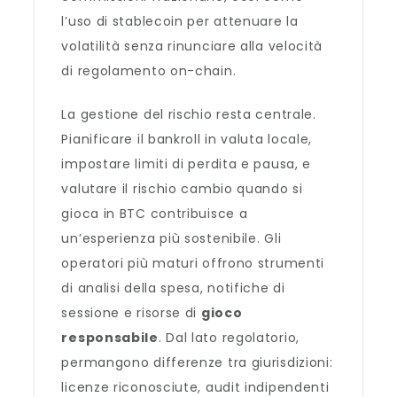
l’uso di stablecoin per attenuare la
volatilità senza rinunciare alla velocità
di regolamento on-chain.
La gestione del rischio resta centrale.
Pianificare il bankroll in valuta locale,
impostare limiti di perdita e pausa, e
valutare il rischio cambio quando si
gioca in BTC contribuisce a
un’esperienza più sostenibile. Gli
operatori più maturi offrono strumenti
di analisi della spesa, notifiche di
sessione e risorse di
gioco
responsabile
. Dal lato regolatorio,
permangono differenze tra giurisdizioni:
licenze riconosciute, audit indipendenti