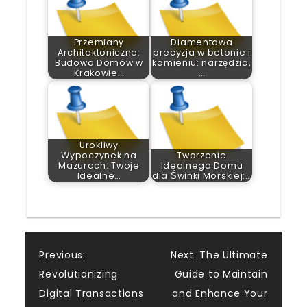
Przemiany
Diamentowa
Architektoniczne:
precyzja w betonie i
Budowa Domów w
kamieniu: narzędzia,
Krakowie…
…
Urokliwy
Wypoczynek na
Tworzenie
Mazurach: Twoje
Idealnego Domu
Idealne…
dla Świnki Morskiej:…
Post
Previous:
Next:
The Ultimate
Revolutionizing
Guide to Maintain
navigation
Digital Transactions
and Enhance Your