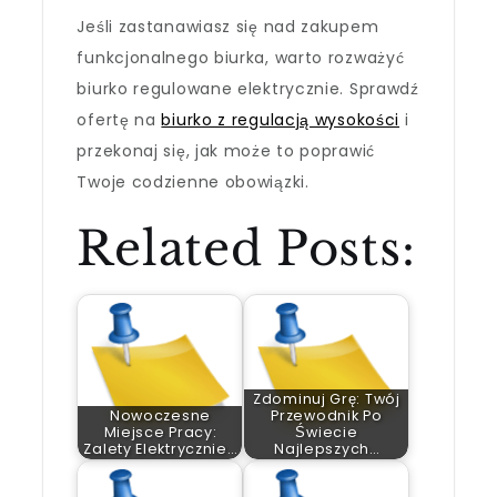
Jeśli zastanawiasz się nad zakupem
funkcjonalnego biurka, warto rozważyć
biurko regulowane elektrycznie. Sprawdź
ofertę na
biurko z regulacją wysokości
i
przekonaj się, jak może to poprawić
Twoje codzienne obowiązki.
Related Posts:
Zdominuj Grę: Twój
Nowoczesne
Przewodnik Po
Miejsce Pracy:
Świecie
Zalety Elektrycznie…
Najlepszych…