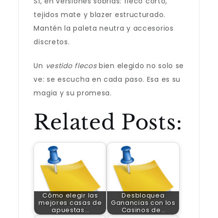
Sí, en versiones sobrias: fleco corto,
tejidos mate y blazer estructurado.
Mantén la paleta neutra y accesorios
discretos.
Un
vestido flecos
bien elegido no solo se
ve: se escucha en cada paso. Esa es su
magia y su promesa.
Related Posts:
Cómo elegir las
Desbloquea
mejores casas de
Ganancias con los
apuestas…
Casinos de…