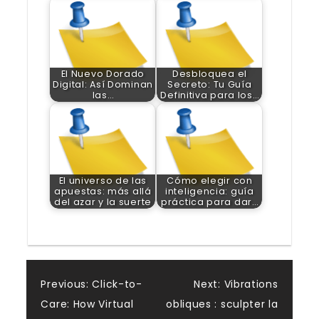
El Nuevo Dorado
Desbloquea el
Digital: Así Dominan
Secreto: Tu Guía
las…
Definitiva para los…
El universo de las
Cómo elegir con
apuestas: más allá
inteligencia: guía
del azar y la suerte
práctica para dar…
Post
Previous:
Click-to-
Next:
Vibrations
Care: How Virtual
obliques : sculpter la