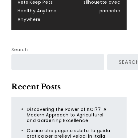
navigation
Vets Keep Pets
silhouette avec
Healthy Anytime,
panache
Anywhere
Search
SEARC
Recent Posts
Discovering the Power of KOI77: A
Modern Approach to Agricultural
and Gardening Excellence
Casino che pagano subito: la guida
pratica per prelievi veloci in Italia