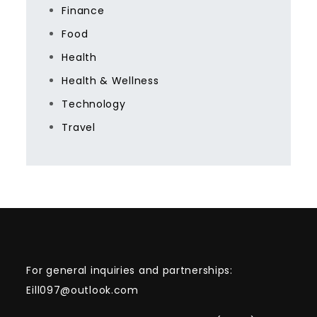
Finance
Food
Health
Health & Wellness
Technology
Travel
For general inquiries and partnerships:
Eill097@outlook.com