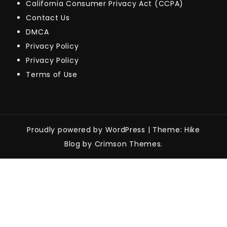
California Consumer Privacy Act (CCPA)
Contact Us
DMCA
Privacy Policy
Privacy Policy
Terms of Use
Proudly powered by WordPress
|
Theme: Hike
Blog by Crimson Themes.