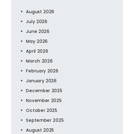
August 2026
July 2026
June 2026
May 2026
April 2026
March 2026
February 2026
January 2026
December 2025
November 2025
October 2025
September 2025
August 2025