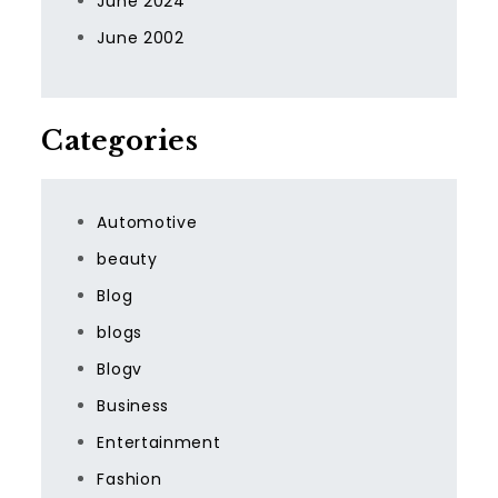
June 2024
June 2002
Categories
Automotive
beauty
Blog
blogs
Blogv
Business
Entertainment
Fashion