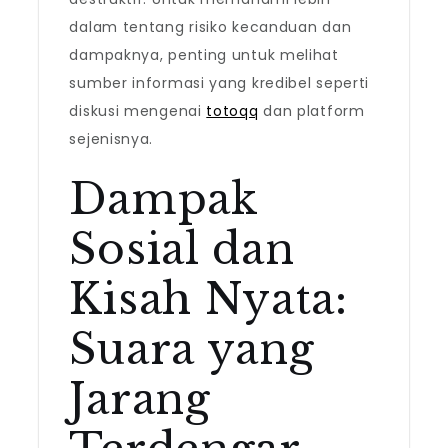
dalam tentang risiko kecanduan dan
dampaknya, penting untuk melihat
sumber informasi yang kredibel seperti
diskusi mengenai
totoqq
dan platform
sejenisnya.
Dampak
Sosial dan
Kisah Nyata:
Suara yang
Jarang