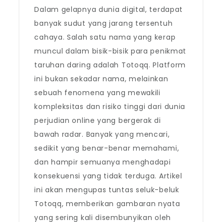
Dalam gelapnya dunia digital, terdapat
banyak sudut yang jarang tersentuh
cahaya. Salah satu nama yang kerap
muncul dalam bisik-bisik para penikmat
taruhan daring adalah Totoqq. Platform
ini bukan sekadar nama, melainkan
sebuah fenomena yang mewakili
kompleksitas dan risiko tinggi dari dunia
perjudian online yang bergerak di
bawah radar. Banyak yang mencari,
sedikit yang benar-benar memahami,
dan hampir semuanya menghadapi
konsekuensi yang tidak terduga. Artikel
ini akan mengupas tuntas seluk-beluk
Totoqq, memberikan gambaran nyata
yang sering kali disembunyikan oleh