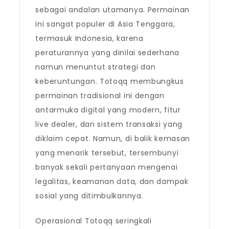
sebagai andalan utamanya. Permainan
ini sangat populer di Asia Tenggara,
termasuk Indonesia, karena
peraturannya yang dinilai sederhana
namun menuntut strategi dan
keberuntungan. Totoqq membungkus
permainan tradisional ini dengan
antarmuka digital yang modern, fitur
live dealer, dan sistem transaksi yang
diklaim cepat. Namun, di balik kemasan
yang menarik tersebut, tersembunyi
banyak sekali pertanyaan mengenai
legalitas, keamanan data, dan dampak
sosial yang ditimbulkannya.
Operasional Totoqq seringkali