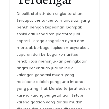
Terdengar
Di balik statistik dan angka taruhan,
terdapat cerita-cerita manusiawi yang
penuh dengan kepedihan. Dampak
sosial dari kehadiran platform judi
seperti Totoqq sangatlah nyata dan
merusak berbagai lapisan masyarakat.
Laporan dari berbagai komunitas
rehabilitasi menunjukkan peningkatan
angka kecanduan judi online di
kalangan generasi muda, yang
notabene adalah pengguna internet
yang paling lihai. Mereka terjerat bukan
karena kurang pengetahuan, tetapi
karena godaan yang terlalu mudah