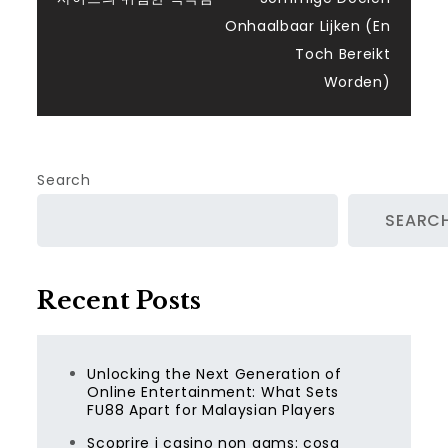
navigation
Onhaalbaar Lijken (En
Toch Bereikt
Worden)
Search
SEARC
Recent Posts
Unlocking the Next Generation of
Online Entertainment: What Sets
FU88 Apart for Malaysian Players
Scoprire i casino non aams: cosa