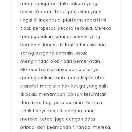
menghadapi kendala hukum yang
besar. Karena status perjudian yang
ilegal di Indonesia, platform seperti ini
tidak beroperasi secara terbuka. Mereka
menggunakan jaringan server yang
berada di luar yurisdiksi Indonesia dan
sering berganti domain untuk
menghindari blokir dari pemerintah.
Metode transaksinya pun biasanya
menggunakan mata uang kripto atau
transfer melalui pihak ketiga yang sulit
dilacak, menambah lapisan kerumitan
dan risiko bagi para pemain. Pemain
tidak hanya berjudi dengan uang
mereka, tetapi juga dengan data
pribadi dan keamanan finansial mereka.