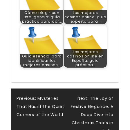
Cómo elegir con
Los mejores
inteligencia: guía
casinos online: guía
práctica para dar…
experta para…
Los mejores
Guía esencial para
casinos online en
identificar los
España: guía
mejores casinos…
práctica…
Post
Previous:
Mysteries
Next:
The Joy of
That Haunt the Quiet
Festive Elegance: A
navigation
Corners of the World
Deep Dive into
Christmas Trees in