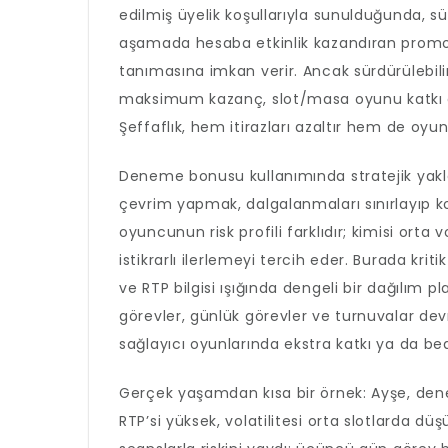
edilmiş üyelik koşullarıyla sunulduğunda, s
aşamada hesaba etkinlik kazandıran promos
tanımasına imkan verir. Ancak sürdürülebilir
maksimum kazanç, slot/masa oyunu katkı ora
Şeffaflık, hem itirazları azaltır hem de oy
Deneme bonusu kullanımında stratejik yaklaş
çevrim yapmak, dalgalanmaları sınırlayıp ko
oyuncunun risk profili farklıdır; kimisi orta
istikrarlı ilerlemeyi tercih eder. Burada krit
ve RTP bilgisi ışığında dengeli bir dağılım 
görevler, günlük görevler ve turnuvalar devre
sağlayıcı oyunlarında ekstra katkı ya da be
Gerçek yaşamdan kısa bir örnek: Ayşe, dene
RTP’si yüksek, volatilitesi orta slotlarda düş