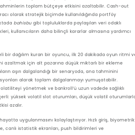
ahminlerin toplam bütçeye etkisini azaltabilir. Cash-out
aracı olarak stratejik biçimde kullanıldığında portföy
oktada
bahisbu
gibi topluluklarda paylaşılan veri odaklı
tikleri, kullanıcıların daha bilinçli kararlar almasına yardımcı
 bir dağılım kuran bir oyuncu, ilk 20 dakikada oyun ritmi v
ni azaltmak için alt pazarına düşük miktarlı bir ekleme
nların aşırı dalgalandığı bir senaryoda, ana tahminini
syonları alarak toplam dalgalanmayı yumuşatabilir.
olatiliteyi yönetmek ve bankroll’ü uzun vadede sağlıklı
li: yüksek volatil slot oturumları, düşük volatil oturumlarl
si azalır.
ayatta uygulanmasını kolaylaştırıyor. Hızlı giriş, biyometrik
anlı istatistik ekranları, push bildirimleri ve