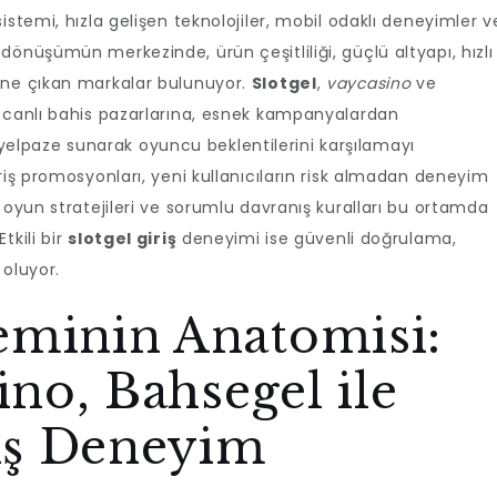
stemi, hızla gelişen teknolojiler, mobil odaklı deneyimler v
önüşümün merkezinde, ürün çeşitliliği, güçlü altyapı, hızlı
öne çıkan markalar bulunuyor.
Slotgel
,
vaycasino
ve
n canlı bahis pazarlarına, esnek kampanyalardan
ir yelpaze sunarak oyuncu beklentilerini karşılamayı
riş promosyonları, yeni kullanıcıların risk almadan deneyim
 oyun stratejileri ve sorumlu davranış kuralları bu ortamda
tkili bir
slotgel giriş
deneyimi ise güvenli doğrulama,
 oluyor.
eminin Anatomisi:
ino, Bahsegel ile
mış Deneyim