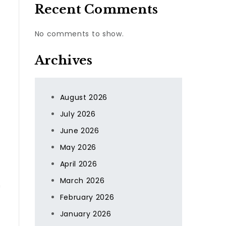
Recent Comments
No comments to show.
Archives
August 2026
July 2026
June 2026
May 2026
April 2026
March 2026
m
February 2026
January 2026