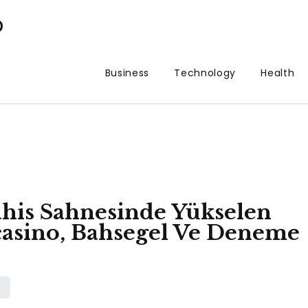
p
Business
Technology
Health
Bahis Sahnesinde Yükselen
ycasino, Bahsegel Ve Deneme