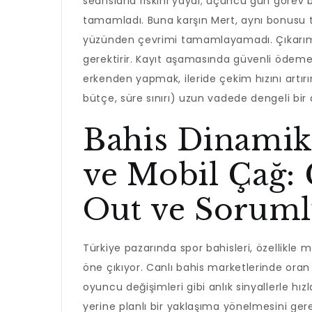
seanslarla riskini yaydı; üçüncü gün görev 
tamamladı. Buna karşın Mert, aynı bonusu t
yüzünden çevrimi tamamlayamadı. Çıkarı
gerektirir. Kayıt aşamasında güvenli ödem
erkenden yapmak, ileride çekim hızını artırır
bütçe, süre sınırı) uzun vadede dengeli bir
Bahis Dinamikl
ve Mobil Çağ: 
Out ve Sorumlu
Türkiye pazarında spor bahisleri, özellikle m
öne çıkıyor. Canlı bahis marketlerinde oran ha
oyuncu değişimleri gibi anlık sinyallerle hızl
yerine planlı bir yaklaşıma yönelmesini gere