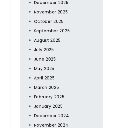
December 2025
November 2025
October 2025
September 2025
August 2025
July 2025
June 2025
May 2025
April 2025
March 2025
February 2025
January 2025
December 2024
November 2024