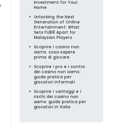
Investment for Your
e
Home
Unlocking the Next
Generation of Online
Entertainment: What
Sets FU88 Apart for
Malaysian Players
Scoprire i casino non
aams: cosa sapere
prima di giocare
Scoprire i pro e i contro
dei casino non aams:
guida pratica per
giocatori informati
Scoprire i vantaggi e i
rischi dei casino non
aams: guida pratica per
giocatori in Italia