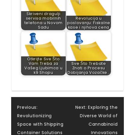
Skriveni dragulji
servisa mobilnih
Revolucija u
telefona u Novom
poslovanju: Fiskalne
Sadu
kase i njihova cena
Otkrijte Sve Što
Vam Treba za
Sve Što Trebate
Vašeg Ljubimca u
Znati o Procesu
k9 Shopu
Dobijanja Vozačke…
Post
Previous:
Next:
Exploring the
Revolutionizing
Diverse World of
navigation
Space with Shipping
Cannabinoid
Container Solutions
Innovations