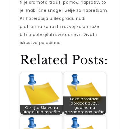
Nije sramota tražiti pomoć; naprotiv, to
je znak lične snage i želje za napretkom.
Psihoterapija u Beogradu nudi
platformu za rast i razvoj koja može
bitno poboljšati svakodnevni život i
iskustva pojedinca.
Related Posts:
Kako proslaviti
dolazak 2025.
Otkrijte Skrivena
godine na
Blaga Budimpešte
nezaboravan način