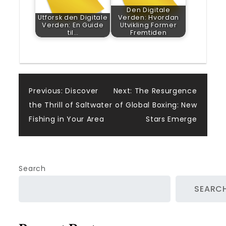
Den Digitale
Utforsk den Digitale
Verden: Hvordan
Verden: En Guide
Utvikling Former
til…
Fremtiden
Post
Previous:
Discover
Next:
The Resurgence
the Thrill of Saltwater
of Global Boxing: New
navigation
Fishing in Your Area
Stars Emerge
Search
SEARC