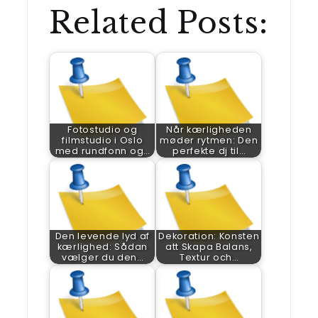
Related Posts:
Fotostudio og
Når kærligheden
filmstudio i Oslo
møder rytmen: Den
med rundfonn og…
perfekte dj til…
Den levende lyd af
Dekoration: Konsten
kærlighed: Sådan
att Skapa Balans,
vælger du den…
Textur och…