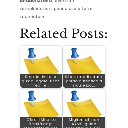
anabolizzanti
, evitando
semplificazioni pericolose e false
scorciatoie.
Related Posts:
Steroidi in Italia:
Sito steroidi fidato:
guida legale, rischi
guida autentica a
reali e…
sicurezza,…
Oltre il Mito: La
Migliori siti non
Realtà degli
AAMS: guida