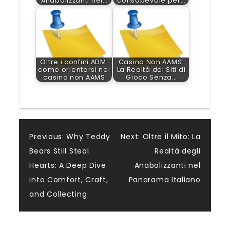
Anabolizzanti nel…
consapevole per…
Oltre i confini ADM:
Casino Non AAMS:
come orientarsi nei
La Realtà dei Siti di
casino non AAMS
Gioco Senza…
Post
Previous:
Why Teddy
Next:
Oltre il Mito: La
Bears Still Steal
Realtà degli
navigation
Hearts: A Deep Dive
Anabolizzanti nel
into Comfort, Craft,
Panorama Italiano
and Collecting