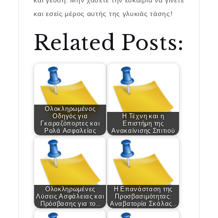
και γεύση. Μην χάσετε την ευκαιρία να γίνετε
και εσείς μέρος αυτής της γλυκιάς τάσης!
Related Posts:
Ολοκληρωμένος
Οδηγός για
Η Τέχνη και η
Γκαραζόπορτες και
Επιστήμη της
Ρολά Ασφαλείας
Ανακαίνισης Σπιτιού
Ολοκληρωμένες
Η Επανάσταση της
Λύσεις Ασφάλειας και
Προσβασιμότητας:
Πρόσβασης για το…
Αναβατορία Σκάλας…