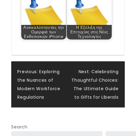
Ανακαλύπτοντας την
Η Εξέλιξη της
Ομορφιά των
Επιτυχίας στις Νέες
Εκθεσιακών iPhone
Τεχνολογίες
Post
Previous:
Exploring
Next:
Celebrating
the Nuances of
Thoughtful Choices:
navigation
Modern Workforce
The Ultimate Guide
Regulations
to Gifts for Liberals
Search