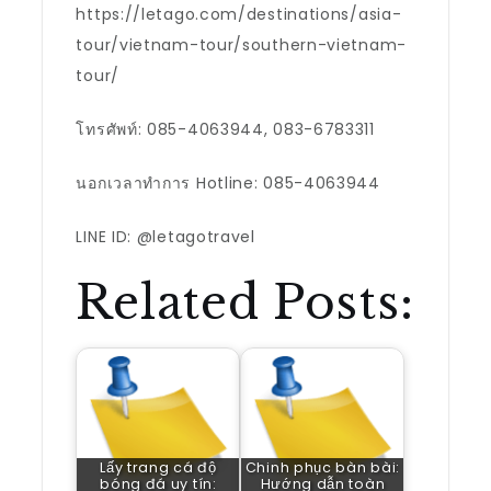
https://letago.com/destinations/asia-
tour/vietnam-tour/southern-vietnam-
tour/
โทรศัพท์: 085-4063944, 083-6783311
นอกเวลาทำการ Hotline: 085-4063944
LINE ID: @letagotravel
Related Posts:
Lấy trang cá độ
Chinh phục bàn bài:
bóng đá uy tín:
Hướng dẫn toàn