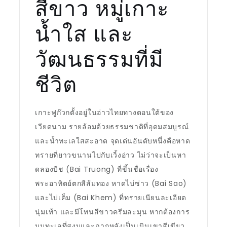
สีขาว หมู่เกาะ
น้ำใส และ
วัฒนธรรมที่มี
ชีวิต
เกาะฟูก๊วกตั้งอยู่ในอ่าวไทยทางตอนใต้ของ
เวียดนาม รายล้อมด้วยธรรมชาติที่อุดมสมบูรณ์
และน้ำทะเลใสสะอาด จุดเด่นอันดับหนึ่งคือหาด
ทรายที่ยาวขนานไปกับเวิ้งอ่าว ไม่ว่าจะเป็นหา
ดลองบีช (Bai Truong) ที่ขึ้นชื่อเรื่อง
พระอาทิตย์ตกสีส้มทอง หาดไบ่ซ่าว (Bai Sao)
และไบ่เค็ม (Bai Khem) ที่ทรายเนียนละเอียด
นุ่มเท้า และมีโทนสีขาวครีมละมุน หากต้องการ
มุมทะเลที่สงบและฉากหลังเป็นเนินเขาสีเขียว