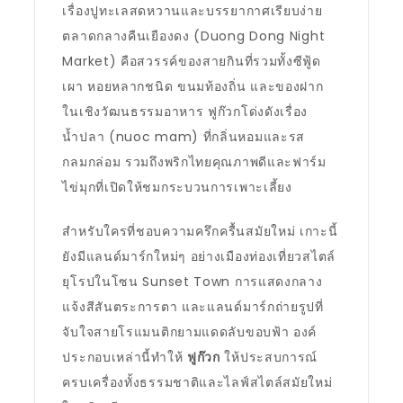
เรื่องปูทะเลสดหวานและบรรยากาศเรียบง่าย
ตลาดกลางคืนเยืองดง (Duong Dong Night
Market) คือสวรรค์ของสายกินที่รวมทั้งซีฟู้ด
เผา หอยหลากชนิด ขนมท้องถิ่น และของฝาก
ในเชิงวัฒนธรรมอาหาร ฟูก๊วกโด่งดังเรื่อง
น้ำปลา (nuoc mam) ที่กลิ่นหอมและรส
กลมกล่อม รวมถึงพริกไทยคุณภาพดีและฟาร์ม
ไข่มุกที่เปิดให้ชมกระบวนการเพาะเลี้ยง
สำหรับใครที่ชอบความครึกครื้นสมัยใหม่ เกาะนี้
ยังมีแลนด์มาร์กใหม่ๆ อย่างเมืองท่องเที่ยวสไตล์
ยุโรปในโซน Sunset Town การแสดงกลาง
แจ้งสีสันตระการตา และแลนด์มาร์กถ่ายรูปที่
จับใจสายโรแมนติกยามแดดลับขอบฟ้า องค์
ประกอบเหล่านี้ทำให้
ฟูก๊วก
ให้ประสบการณ์
ครบเครื่องทั้งธรรมชาติและไลฟ์สไตล์สมัยใหม่