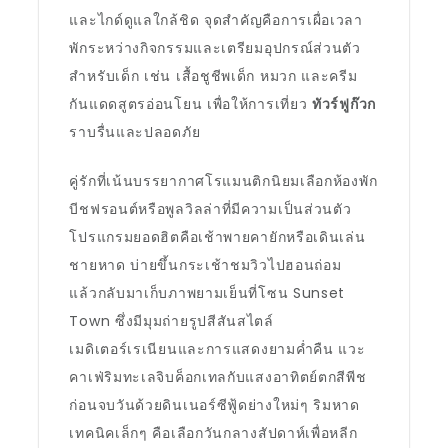
และไกด์ดูแลใกล้ชิด จุดสำคัญคือการเผื่อเวลา
พักระหว่างกิจกรรมและเตรียมอุปกรณ์ส่วนตัว
สำหรับเด็ก เช่น เสื้อชูชีพเด็ก หมวก และครีม
กันแดดสูตรอ่อนโยน เพื่อให้การเที่ยว
ทัวร์ฟูก๊วก
ราบรื่นและปลอดภัย
คู่รักที่เน้นบรรยากาศโรแมนติกนิยมเลือกห้องพัก
บีชฟรอนต์หรือพูลวิลล่าที่มีความเป็นส่วนตัว
โปรแกรมยอดฮิตคือเช้าพายคายักหรือเดินเล่น
ชายหาด บ่ายขึ้นกระเช้าชมวิวไปฮอนถ่อม
แล้วกลับมาเก็บภาพยามเย็นที่โซน Sunset
Town ซึ่งมีมุมถ่ายรูปสีสันสไตล์
เมดิเตอร์เรเนียนและการแสดงยามค่ำคืน แวะ
คาเฟ่ริมทะเลจิบค็อกเทลกับแสงอาทิตย์ตกสีพีช
ก่อนจบวันด้วยดินเนอร์ซีฟู้ดย่างใหม่ๆ ริมหาด
เทคนิคเล็กๆ คือเลือกวันกลางสัปดาห์เพื่อหลีก