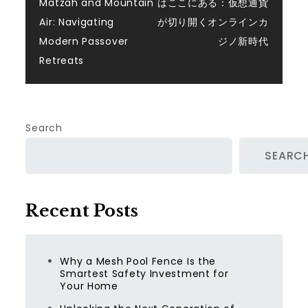
Matzah and Mountain
はここにある：仮想通貨
navigation
Air: Navigating
が切り開くオンラインカ
Modern Passover
ジノ新時代
Retreats
Search
SEARC
Recent Posts
Why a Mesh Pool Fence Is the
Smartest Safety Investment for
Your Home