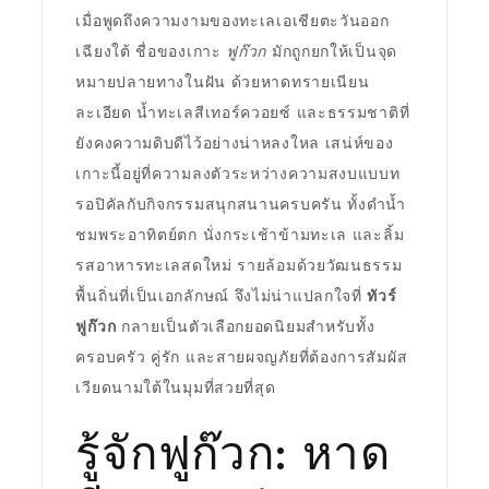
เมื่อพูดถึงความงามของทะเลเอเชียตะวันออก
เฉียงใต้ ชื่อของเกาะ
ฟูก๊วก
มักถูกยกให้เป็นจุด
หมายปลายทางในฝัน ด้วยหาดทรายเนียน
ละเอียด น้ำทะเลสีเทอร์ควอยซ์ และธรรมชาติที่
ยังคงความดิบดีไว้อย่างน่าหลงใหล เสน่ห์ของ
เกาะนี้อยู่ที่ความลงตัวระหว่างความสงบแบบท
รอปิคัลกับกิจกรรมสนุกสนานครบครัน ทั้งดำน้ำ
ชมพระอาทิตย์ตก นั่งกระเช้าข้ามทะเล และลิ้ม
รสอาหารทะเลสดใหม่ รายล้อมด้วยวัฒนธรรม
พื้นถิ่นที่เป็นเอกลักษณ์ จึงไม่น่าแปลกใจที่
ทัวร์
ฟูก๊วก
กลายเป็นตัวเลือกยอดนิยมสำหรับทั้ง
ครอบครัว คู่รัก และสายผจญภัยที่ต้องการสัมผัส
เวียดนามใต้ในมุมที่สวยที่สุด
รู้จักฟูก๊วก: หาด