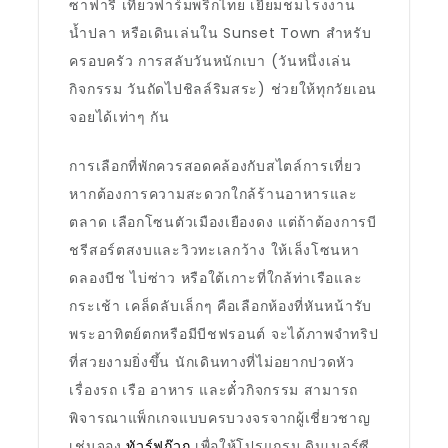
ซาฟารี เที่ยวฟาร์มพริกไทย เยี่ยมชมโรงงาน
น้ำปลา หรือเดินเล่นใน Sunset Town สำหรับ
ครอบครัว การสลับวันหนักเบา (วันหนึ่งเล่น
กิจกรรม วันถัดไปชิลล์ริมสระ) ช่วยให้ทุกวัยเอน
จอยได้เท่าๆ กัน
การเลือกที่พักควรสอดคล้องกับสไตล์การเที่ยว
หากต้องการความสะดวกใกล้ร้านอาหารและ
ตลาด เลือกโซนตัวเมืองเยืองดง แต่ถ้าต้องการบี
ชรีสอร์ตสงบและวิวทะเลกว้าง ให้เล็งโซนหา
ดลองบีช ไบ่ซ่าว หรือใต้เกาะที่ใกล้ท่าเรือและ
กระเช้า เคล็ดลับเล็กๆ คือเลือกห้องที่หันหน้ารับ
พระอาทิตย์ตกหรือมีบีชฟรอนต์ จะได้ภาพจำทริป
ที่สวยงามยิ่งขึ้น นักเดินทางที่ไม่อยากปวดหัว
เรื่องรถ เรือ อาหาร และตั๋วกิจกรรม สามารถ
พิจารณาแพ็กเกจแบบครบวงจรจากผู้เชี่ยวชาญ
เช่นจอง
ทัวร์ฟูก๊วก
เพื่อให้โปรแกรม ดินเนอร์ซี