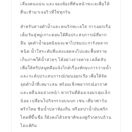
เลี่ยงคนแน่น และจองห้องที่หันหน้าทะเลเพื่อให้
ตื่นเช้ามาเจอวิวที่ใช่ทุกวัน
สำหรับสายดำน้ำและคนรักทะเลใส การออกเรือ
เต็มวันสู่หมู่เกาะตอนใต้คือประสบการณ์ที่ยาก
ลืม จุดดำน้ำยอดนิยมจะพาไปชมปะการังหลาก
ชนิด น้ำใสระดับที่แสงแดดลงไปแตะพื้นทราย
เก็บภาพใต้น้ำสวยๆ ได้อย่างง่ายดาย เคล็ดลับ
เพื่อให้ทริปสมูทคือแจ้งไกด์เรื่องทักษะการว่ายน้ำ
และระดับประสบการณ์ก่อนออกเรือ เพื่อให้จัด
จุดดำน้ำที่เหมาะสม พร้อมเช็กพยากรณ์อากาศ
และคลื่นลมล่วงหน้า หากวันที่ต้องเจอมรสุมเล็ก
น้อย เปลี่ยนไปกิจกรรมบนบก เช่น เที่ยวฟาร์ม
พริกไทย ชิมน้ำปลาท้องถิ่น หรือสปาน้ำมันพริก
ไทยที่ขึ้นชื่อ ก็ยังคงได้รสชาติของฟูก๊วกครบถ้วน
ไม่แพ้กัน