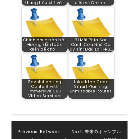
khung tiêu chí và…
diện về Online…
Chinh phục bàn bài:
Bí Mật Phía Sau
Hướng dẫn toàn
Cánh Cửa Nhà Cái
diện để chơi…
Uy Tín: Đâu Là Tiêu…
Revolutionizing
Unlock the Cape:
Content with
Smart Planning,
Immersive 360
Unmissable Routes,
Video Services
…
Post
Previous:
Between
Next:
未来のギャンブル