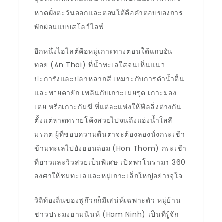
หาดฝั่งตะวันออกและตอนใต้คือคำตอบของการ
พักผ่อนแบบสโลว์ไลฟ์
อีกหนึ่งไฮไลต์คือหมู่เกาะทางตอนใต้แถบอัน
ทอย (An Thoi) ที่น้ำทะเลใสจนเห็นแนว
ปะการังและปลาหลากสี เหมาะกับการดำน้ำตื้น
และพายคายัก เพลินกับเกาะเมยรุต เกาะมอง
เตย หรือเกาะกัมฆี ที่แต่ละแห่งให้ฟีลลิ่งต่างกัน
ตั้งแต่หาดทรายโค้งสวยไปจนถึงแอ่งน้ำใสสี
มรกต ผู้ที่ชอบความตื่นตาจะต้องลองนั่งกระเช้า
ข้ามทะเลไปยังฮอนถ่อม (Hon Thom) กระเช้า
ที่ยาวและวิวสวยเป็นพิเศษ เปิดพาโนรามา 360
องศาให้ชมทะเลและหมู่เกาะเล็กใหญ่อย่างจุใจ
วิถีท้องถิ่นของฟูก๊วกก็มีเสน่ห์เฉพาะตัว หมู่บ้าน
ชาวประมงฮามนินห์ (Ham Ninh) เป็นที่รู้จัก