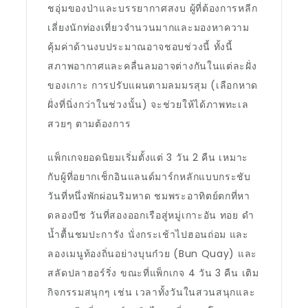
ชอุ่มของป่าและบรรยากาศสงบ ผู้ที่ต้องการหลีก
เลี่ยงนักท่องเที่ยวจำนวนมากและมองหาความ
คุ้มค่าด้านงบประมาณอาจชอบช่วงนี้ ทั้งนี้
สภาพอากาศและคลื่นลมอาจต่างกันในแต่ละฝั่ง
ของเกาะ การปรับแผนตามลมมรสุม (เลือกหาด
ฝั่งที่นิ่งกว่าในช่วงนั้น) จะช่วยให้ได้ภาพทะเล
สวยๆ ตามต้องการ
แพ็กเกจยอดนิยมเริ่มตั้งแต่ 3 วัน 2 คืน เหมาะ
กับผู้ที่อยากเช็กอินแลนด์มาร์กหลักแบบกระชับ
วันที่หนึ่งพักผ่อนริมหาด ชมพระอาทิตย์ตกที่หา
ดลองบีช วันที่สองออกเรือสู่หมู่เกาะอัน ทอย ดำ
น้ำตื้นชมปะการัง นั่งกระเช้าไปฮอนถ่อม และ
ลองเมนูท้องถิ่นอย่างบุนก๋วย (Bun Quay) และ
สลัดปลาฮอร์ริ่ง ขณะที่แพ็กเกจ 4 วัน 3 คืน เติม
กิจกรรมสนุกๆ เช่น เวลาทั้งวันในสวนสนุกและ