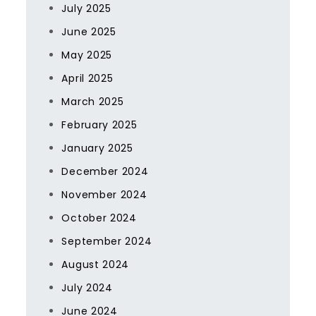
July 2025
June 2025
May 2025
April 2025
March 2025
February 2025
January 2025
December 2024
November 2024
October 2024
September 2024
August 2024
July 2024
June 2024