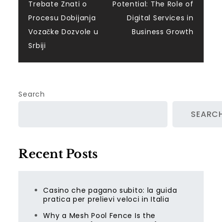
Trebate Znati o
Potential: The Role of
navigation
Procesu Dobijanja
Digital Services in
Vozačke Dozvole u
Business Growth
Srbiji
Search
SEARC
Recent Posts
Casino che pagano subito: la guida
pratica per prelievi veloci in Italia
Why a Mesh Pool Fence Is the