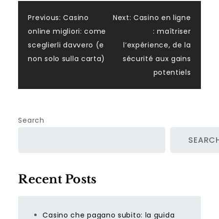
Post
Previous:
Casino
Next:
Casino en ligne
online migliori: come
: maîtriser
navigation
sceglierli davvero (e
l’expérience, de la
non solo sulla carta)
sécurité aux gains
potentiels
Search
SEARC
Recent Posts
Casino che pagano subito: la guida