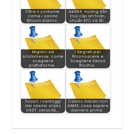
Oltre il contante:
de666: Hướng dẫn
come i casino
truy cập an toàn,
Bitcoin stanno…
chuẩn KYC và tối…
Migliori siti
I Segreti per
scommesse: come
Riconoscere e
scegliere
Scegliere Senza
piattaforme…
Rischio…
Scopri i vantaggi
Casino italiani non
dei casino cripto
AAMS: cosa sapere
USDT: velocità,…
davvero prima…