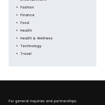
Fashion
Finance
Food
Health
Health & Wellness
Technology
Travel
For general inquiries and partnerships: