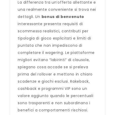
La differenza tra un’offerta allettante e
una realmente conveniente si trova nei
dettagli. Un
bonus di benvenuto
interessante presenta requisiti di
scommessa realistici, contributi per
tipologia di gioco esplicitati e limiti di
puntata che non impediscono di
completare il wagering. Le piattaforme
migliori evitano “labirinti” di clausole,
spiegano cosa accade se si preleva
prima del rollover e mettono in chiaro
scadenze e giochi esclusi. Rakeback,
cashback e programmi VIP sono un
valore aggiunto quando le percentuali
sono trasparenti e non subordinano i
benefici a comportamenti rischiosi.