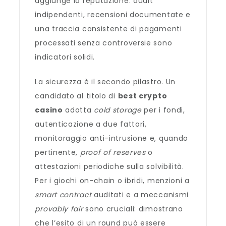
aggiunge la reputazione: audit
indipendenti, recensioni documentate e
una traccia consistente di pagamenti
processati senza controversie sono
indicatori solidi.
La sicurezza è il secondo pilastro. Un
candidato al titolo di
best crypto
casino
adotta
cold storage
per i fondi,
autenticazione a due fattori,
monitoraggio anti-intrusione e, quando
pertinente,
proof of reserves
o
attestazioni periodiche sulla solvibilità.
Per i giochi on-chain o ibridi, menzioni a
smart contract
auditati e a meccanismi
provably fair
sono cruciali: dimostrano
che l’esito di un round può essere