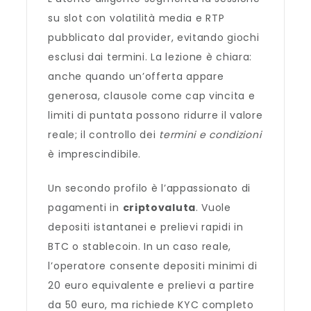
su slot con volatilità media e RTP
pubblicato dal provider, evitando giochi
esclusi dai termini. La lezione è chiara:
anche quando un’offerta appare
generosa, clausole come cap vincita e
limiti di puntata possono ridurre il valore
reale; il controllo dei
termini e condizioni
è imprescindibile.
Un secondo profilo è l’appassionato di
pagamenti in
criptovaluta
. Vuole
depositi istantanei e prelievi rapidi in
BTC o stablecoin. In un caso reale,
l’operatore consente depositi minimi di
20 euro equivalente e prelievi a partire
da 50 euro, ma richiede KYC completo