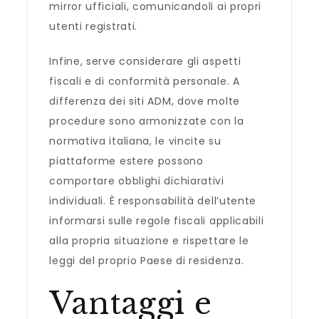
mirror ufficiali, comunicandoli ai propri
utenti registrati.
Infine, serve considerare gli aspetti
fiscali e di conformità personale. A
differenza dei siti ADM, dove molte
procedure sono armonizzate con la
normativa italiana, le vincite su
piattaforme estere possono
comportare obblighi dichiarativi
individuali. È responsabilità dell’utente
informarsi sulle regole fiscali applicabili
alla propria situazione e rispettare le
leggi del proprio Paese di residenza.
Vantaggi e