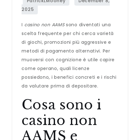
I
casino non AAMS
sono diventati una
scelta frequente per chi cerca varietà
di giochi, promozioni più aggressive e
metodi di pagamento alternativi. Per
muoversi con cognizione è utile capire
come operano, quali licenze
possiedono, i benefici concreti e i rischi
da valutare prima di depositare.
Cosa sono i
casino non
AAMS e