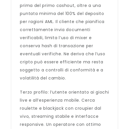
prima del primo cashout, oltre a una
puntata minima del 100% del deposito
per ragioni AML. Il cliente che pianifica
correttamente invia documenti
verificabili, limita l’uso di mixer e
conserva hash di transazione per
eventuali verifiche. Ne deriva che l’uso
cripto può essere efficiente ma resta
soggetto a controlli di conformità e a
volatilità del cambio.
Terzo profilo: l’utente orientato ai giochi
live e all’esperienza mobile. Cerca
roulette e blackjack con croupier dal
vivo, streaming stabile e interfacce
responsive. Un operatore con ottimo