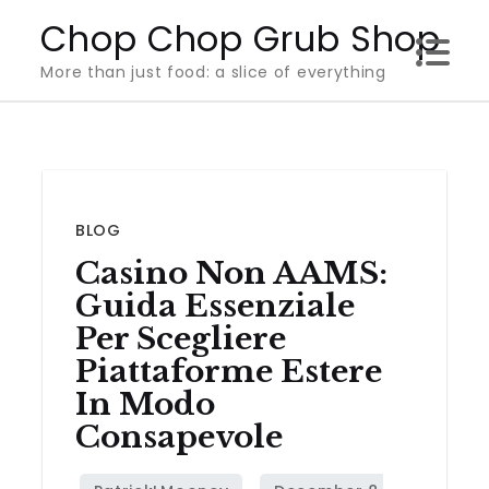
Skip
Chop Chop Grub Shop
to
More than just food: a slice of everything
content
BLOG
Casino Non AAMS:
Guida Essenziale
Per Scegliere
Piattaforme Estere
In Modo
Consapevole