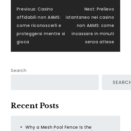
Post
Previous:
Casino
Next:
Prelievo
affidabili non AAMS:
istantaneo nei casino
navigation
come riconoscerli e
non AAMS: come
proteggersi mentre si
incassare in minuti
gioca
senza attese
Search
SEARC
Recent Posts
Why a Mesh Pool Fence Is the