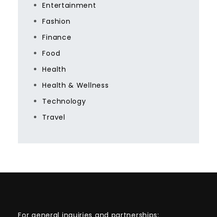
Entertainment
Fashion
Finance
Food
Health
Health & Wellness
Technology
Travel
For general inquiries and partnerships: