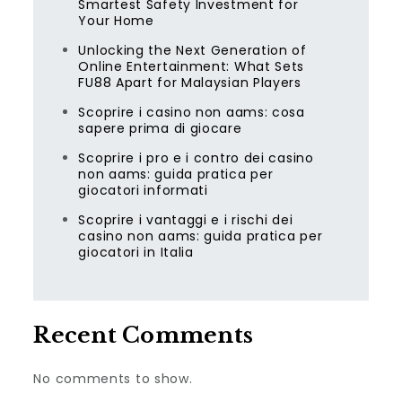
Smartest Safety Investment for
Your Home
Unlocking the Next Generation of
Online Entertainment: What Sets
FU88 Apart for Malaysian Players
Scoprire i casino non aams: cosa
sapere prima di giocare
Scoprire i pro e i contro dei casino
non aams: guida pratica per
giocatori informati
Scoprire i vantaggi e i rischi dei
casino non aams: guida pratica per
giocatori in Italia
Recent Comments
No comments to show.