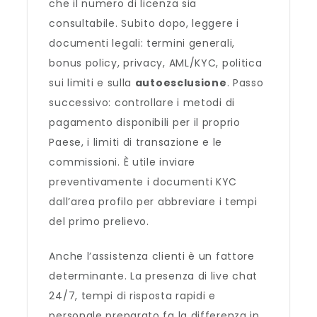
che il numero di licenza sia
consultabile. Subito dopo, leggere i
documenti legali: termini generali,
bonus policy, privacy, AML/KYC, politica
sui limiti e sulla
autoesclusione
. Passo
successivo: controllare i metodi di
pagamento disponibili per il proprio
Paese, i limiti di transazione e le
commissioni. È utile inviare
preventivamente i documenti KYC
dall’area profilo per abbreviare i tempi
del primo prelievo.
Anche l’assistenza clienti è un fattore
determinante. La presenza di live chat
24/7, tempi di risposta rapidi e
personale preparato fa la differenza in