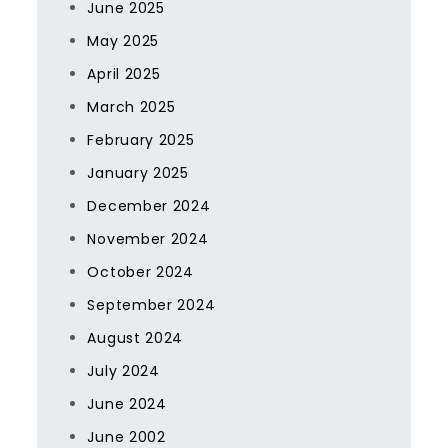
June 2025
May 2025
April 2025
March 2025
February 2025
January 2025
December 2024
November 2024
October 2024
September 2024
August 2024
July 2024
June 2024
June 2002