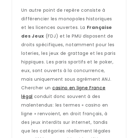
Un autre point de repère consiste à
différencier les monopoles historiques
et les licences ouvertes. La
Française
des Jeux
(FDJ) et le PMU disposent de
droits spécifiques, notamment pour les
loteries, les jeux de grattage et les paris
hippiques. Les paris sportifs et le poker,
eux, sont ouverts à la concurrence,
mais uniquement sous agrément ANJ.
Chercher un
casino en ligne France
légal
conduit donc souvent à des
malentendus: les termes « casino en
ligne » renvoient, en droit français, à
des jeux interdits sur internet, tandis
que les catégories réellement légales