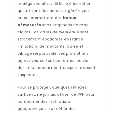
le siège social est difficile à identifier,
qui utilisent des adresses génériques,
ou qui promettent des
bonus
démesurés
sans exigences de mise
claires. Les
offres de bienvenue
sont
strictement encadrées en France:
limitations de montants, durée et
ciblage responsable. Les promotions
agressives, surtout par e‑mail ou via
des influenceurs non transparents, sont
suspectes.
Pour se protéger, quelques réflexes
suffisent: ne jamais utiliser de VPN pour
contourner des restrictions
géographiques; se méfier des