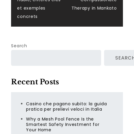
et exemples
Therapy in Mankato
concrets
Search
SEARC
Recent Posts
Casino che pagano subito: la guida
pratica per prelievi veloci in Italia
Why a Mesh Pool Fence Is the
Smartest Safety Investment for
Your Home