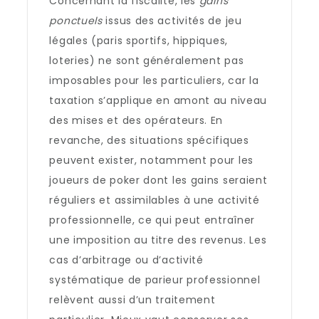
Concernant la fiscalité, les
gains
ponctuels
issus des activités de jeu
légales (paris sportifs, hippiques,
loteries) ne sont généralement pas
imposables pour les particuliers, car la
taxation s’applique en amont au niveau
des mises et des opérateurs. En
revanche, des situations spécifiques
peuvent exister, notamment pour les
joueurs de poker dont les gains seraient
réguliers et assimilables à une activité
professionnelle, ce qui peut entraîner
une imposition au titre des revenus. Les
cas d’arbitrage ou d’activité
systématique de parieur professionnel
relèvent aussi d’un traitement