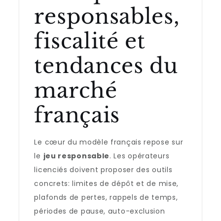
responsables,
fiscalité et
tendances du
marché
français
Le cœur du modèle français repose sur
le
jeu responsable
. Les opérateurs
licenciés doivent proposer des outils
concrets: limites de dépôt et de mise,
plafonds de pertes, rappels de temps,
périodes de pause, auto-exclusion