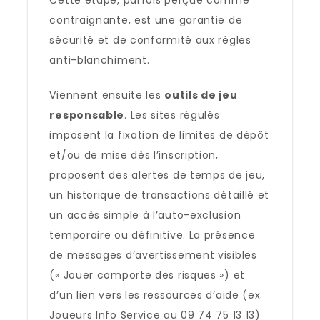
Cette étape, parfois perçue comme
contraignante, est une garantie de
sécurité et de conformité aux règles
anti-blanchiment.
Viennent ensuite les
outils de jeu
responsable
. Les sites régulés
imposent la fixation de limites de dépôt
et/ou de mise dès l’inscription,
proposent des alertes de temps de jeu,
un historique de transactions détaillé et
un accès simple à l’auto-exclusion
temporaire ou définitive. La présence
de messages d’avertissement visibles
(« Jouer comporte des risques ») et
d’un lien vers les ressources d’aide (ex.
Joueurs Info Service au 09 74 75 13 13)