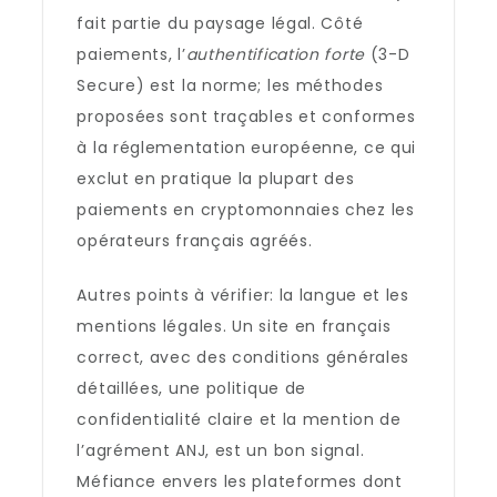
fait partie du paysage légal. Côté
paiements, l’
authentification forte
(3-D
Secure) est la norme; les méthodes
proposées sont traçables et conformes
à la réglementation européenne, ce qui
exclut en pratique la plupart des
paiements en cryptomonnaies chez les
opérateurs français agréés.
Autres points à vérifier: la langue et les
mentions légales. Un site en français
correct, avec des conditions générales
détaillées, une politique de
confidentialité claire et la mention de
l’agrément ANJ, est un bon signal.
Méfiance envers les plateformes dont