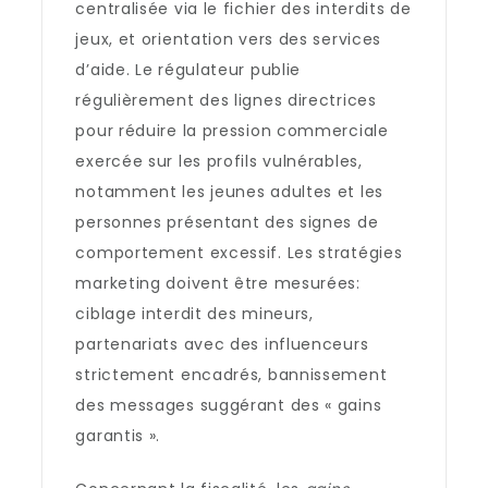
centralisée via le fichier des interdits de
jeux, et orientation vers des services
d’aide. Le régulateur publie
régulièrement des lignes directrices
pour réduire la pression commerciale
exercée sur les profils vulnérables,
notamment les jeunes adultes et les
personnes présentant des signes de
comportement excessif. Les stratégies
marketing doivent être mesurées:
ciblage interdit des mineurs,
partenariats avec des influenceurs
strictement encadrés, bannissement
des messages suggérant des « gains
garantis ».