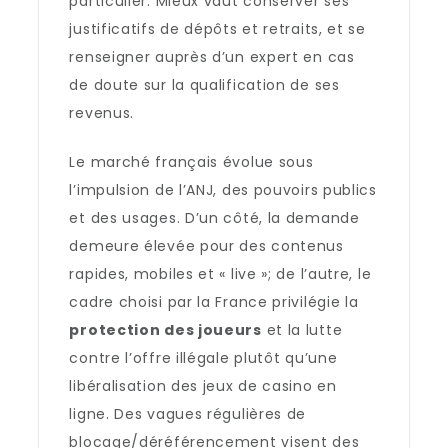
particulier. Mieux vaut conserver ses
justificatifs de dépôts et retraits, et se
renseigner auprès d’un expert en cas
de doute sur la qualification de ses
revenus.
Le marché français évolue sous
l’impulsion de l’ANJ, des pouvoirs publics
et des usages. D’un côté, la demande
demeure élevée pour des contenus
rapides, mobiles et « live »; de l’autre, le
cadre choisi par la France privilégie la
protection des joueurs
et la lutte
contre l’offre illégale plutôt qu’une
libéralisation des jeux de casino en
ligne. Des vagues régulières de
blocage/déréférencement visent des