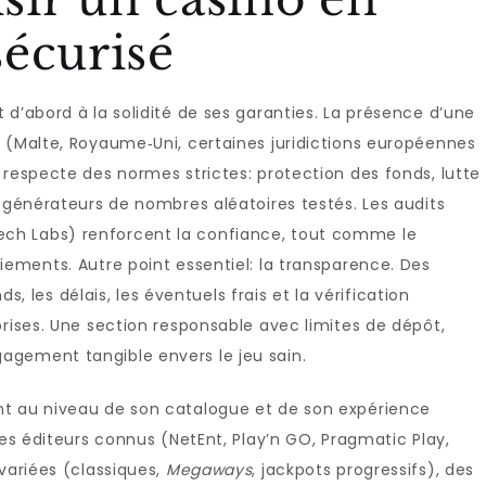
sécurisé
 d’abord à la solidité de ses garanties. La présence d’une
 (Malte, Royaume‑Uni, certaines juridictions européennes
 respecte des normes strictes: protection des fonds, lutte
s générateurs de nombres aléatoires testés. Les audits
ch Labs) renforcent la confiance, tout comme le
ements. Autre point essentiel: la transparence. Des
ds, les délais, les éventuels frais et la vérification
prises. Une section responsable avec limites de dépôt,
agement tangible envers le jeu sain.
nt au niveau de son catalogue et de son expérience
des éditeurs connus (NetEnt, Play’n GO, Pragmatic Play,
variées (classiques,
Megaways
, jackpots progressifs), des