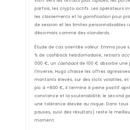
vont vers les retraits plus rapides, les port
parfois, les crypto‑actifs. Les opérateurs i
les classements et la
gamification
pour pro
de session et les limites personnalisables 
désormais comme des standards.
Étude de cas orientée valeur: Emma joue sa
% de cashback hebdomadaire, retraits accé
000 €, un
cashback
de 100 € absorbe une pa
l’inverse, Hugo chasse les offres agressive
montants élevés, sur des slots volatiles, e
pic à +800 €, il termine à peine positif apr
constance et la soutenabilité; le second p
une tolérance élevée au risque. Dans tous l
pauses, suivi des résultats) reste le meilleu
moment.