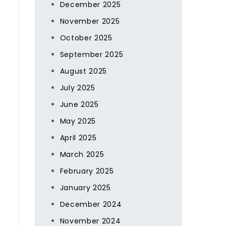
December 2025
November 2025
October 2025
September 2025
August 2025
July 2025
June 2025
May 2025
April 2025
March 2025
February 2025
January 2025
December 2024
November 2024