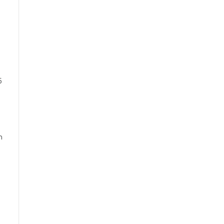
5
n
,