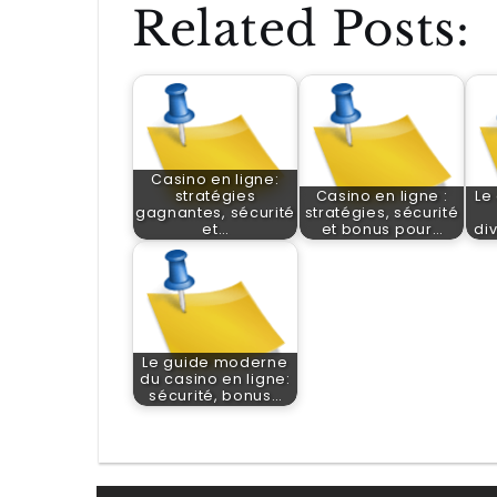
Related Posts:
Casino en ligne:
stratégies
Casino en ligne :
Le
gagnantes, sécurité
stratégies, sécurité
et…
et bonus pour…
di
Le guide moderne
du casino en ligne:
sécurité, bonus…