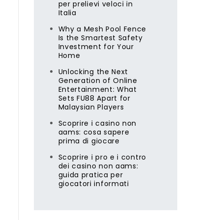
per prelievi veloci in
Italia
Why a Mesh Pool Fence
Is the Smartest Safety
Investment for Your
Home
Unlocking the Next
Generation of Online
Entertainment: What
Sets FU88 Apart for
Malaysian Players
Scoprire i casino non
aams: cosa sapere
prima di giocare
Scoprire i pro e i contro
dei casino non aams:
guida pratica per
giocatori informati