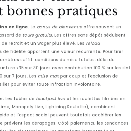
t bonnes pratiques
ino en ligne
. Le
bonus de bienvenue
offre souvent un
assorti de
tours gratuits
. Les offres sans dépôt séduisent,
e retrait et un wager plus élevé. Les
reload
s de fidélité apportent une valeur récurrente. Pour tirer
amètres suffit: conditions de mise totales, délai de
ructure x35 sur 30 jours avec contribution 100 % sur les slot
 sur 7 jours. Les
mise max
par coup et l’exclusion de
eiller pour éviter toute infraction involontaire.
e. Les tables de
blackjack live
et les roulettes filmées en
Time, Monopoly Live, Lightning Roulette), combinent
ide et l’aspect social peuvent toutefois accélérer les
ive prévient les dérapages. Côté paiements, les tendances