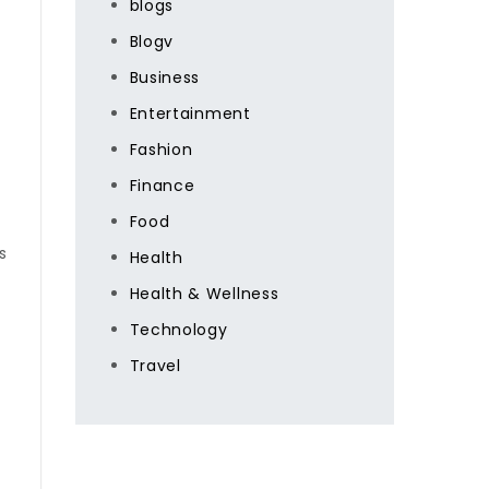
blogs
Blogv
Business
Entertainment
Fashion
Finance
Food
s
Health
Health & Wellness
Technology
Travel