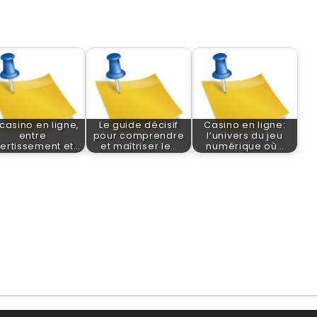
 casino en ligne,
Le guide décisif
Casino en ligne:
entre
pour comprendre
l’univers du jeu
vertissement et…
et maîtriser le…
numérique où…