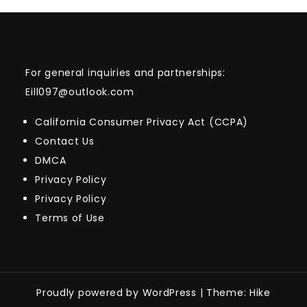
For general inquiries and partnerships:
Eill097@outlook.com
California Consumer Privacy Act (CCPA)
Contact Us
DMCA
Privacy Policy
Privacy Policy
Terms of Use
Proudly powered by WordPress
|
Theme: Hike