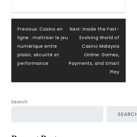
Post
Previous:
Casino en
Next:
Inside the Fast-
ligne : maîtriser le jeu
Evolving World of
navigation
numérique entre
Casino Malaysia
plaisir, sécurité et
Online: Games,
performance
Payments, and Smart
Play
Search
SEARC