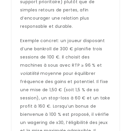
support prioritaire) plutôt que de
simples retours de pertes, afin
d’encourager une relation plus
responsable et durable.
Exemple concret: un joueur disposant
d’une bankroll de 300 € planifie trois
sessions de 100 €. Il choisit des
machines à sous avec RTP ≥ 96 % et
volatilité
moyenne pour équilibrer
fréquence des gains et potentiel. Il fixe
une mise de 1,50 € (soit 1,5 % de sa
session), un stop-loss à 60 € et un take
profit à 160 €. Lorsqu’un bonus de
bienvenue à 100 % est proposé, il vérifie
un wagering de x30, l’éligibilité des jeux
et la mise maximale admissible. Il