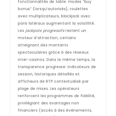
fonctionnalités de table: modes “buy
bonus” (lorsqu’autorisés), roulettes
avec multiplicateurs, blackjack avec
paris latéraux augmentant la volatilité.
Les
jackpots progressifs
restent un
moteur d’attraction, certains
atteignant des montants
spectaculaires grâce à des réseaux
inter-casinos. Dans le même temps, la
transparence progresse: indicateurs de
session, historiques détaillés et
afficheurs de RTP contextualisé par
plage de mises. Les opérateurs
renforcent les programmes de fidélité,
privilégiant des avantages non
financiers (accès à des événements,