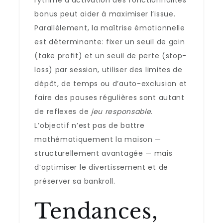
rythme d’activation des fonctionnalités
bonus peut aider à maximiser l’issue.
Parallèlement, la maîtrise émotionnelle
est déterminante: fixer un seuil de gain
(take profit) et un seuil de perte (stop-
loss) par session, utiliser des limites de
dépôt, de temps ou d’auto-exclusion et
faire des pauses régulières sont autant
de reflexes de
jeu responsable
.
L’objectif n’est pas de battre
mathématiquement la maison —
structurellement avantagée — mais
d’optimiser le divertissement et de
préserver sa bankroll.
Tendances,