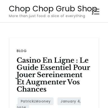
Skip
Chop Chop Grub Shop
to
More than just food: a slice of everything
content
BLOG
Casino En Ligne : Le
Guide Essentiel Pour
Jouer Sereinement
Et Augmenter Vos
Chances