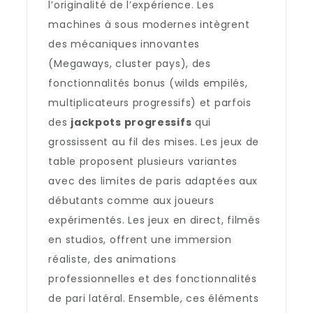
l’originalité de l’expérience. Les
machines à sous modernes intègrent
des mécaniques innovantes
(Megaways, cluster pays), des
fonctionnalités bonus (wilds empilés,
multiplicateurs progressifs) et parfois
des
jackpots progressifs
qui
grossissent au fil des mises. Les jeux de
table proposent plusieurs variantes
avec des limites de paris adaptées aux
débutants comme aux joueurs
expérimentés. Les jeux en direct, filmés
en studios, offrent une immersion
réaliste, des animations
professionnelles et des fonctionnalités
de pari latéral. Ensemble, ces éléments