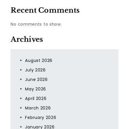
Recent Comments
No comments to show.
Archives
August 2026
July 2026
June 2026
May 2026
April 2026
March 2026
February 2026
January 2026