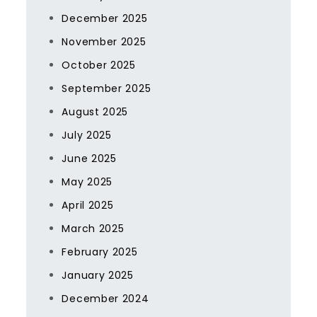
December 2025
November 2025
October 2025
September 2025
August 2025
July 2025
June 2025
May 2025
April 2025
March 2025
February 2025
January 2025
December 2024