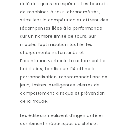
delà des gains en espèces. Les tournois
de machines à sous, chronométrés,
stimulent la compétition et offrent des
récompenses liées à la performance
sur un nombre limité de tours. Sur
mobile, l’optimisation tactile, les
chargements instantanés et
l’orientation verticale transforment les
habitudes, tandis que l’IA affine la
personnalisation: recommandations de
jeux, limites intelligentes, alertes de
comportement à risque et prévention
de la fraude.
Les éditeurs rivalisent d’ingéniosité en
combinant mécaniques de slots et