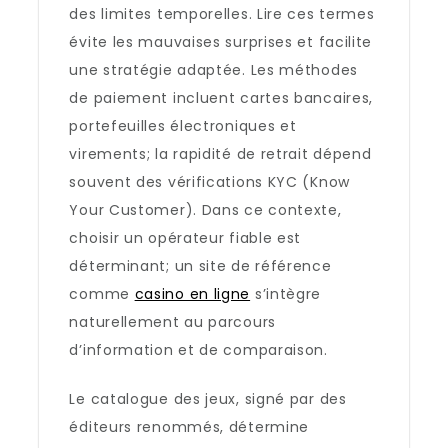
des limites temporelles. Lire ces termes
évite les mauvaises surprises et facilite
une stratégie adaptée. Les méthodes
de paiement incluent cartes bancaires,
portefeuilles électroniques et
virements; la rapidité de retrait dépend
souvent des vérifications KYC (Know
Your Customer). Dans ce contexte,
choisir un opérateur fiable est
déterminant; un site de référence
comme
casino en ligne
s’intègre
naturellement au parcours
d’information et de comparaison.
Le catalogue des jeux, signé par des
éditeurs renommés, détermine