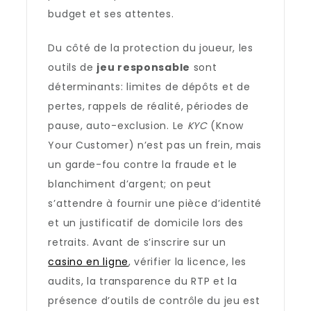
budget et ses attentes.
Du côté de la protection du joueur, les
outils de
jeu responsable
sont
déterminants: limites de dépôts et de
pertes, rappels de réalité, périodes de
pause, auto-exclusion. Le
KYC
(Know
Your Customer) n’est pas un frein, mais
un garde-fou contre la fraude et le
blanchiment d’argent; on peut
s’attendre à fournir une pièce d’identité
et un justificatif de domicile lors des
retraits. Avant de s’inscrire sur un
casino en ligne
, vérifier la licence, les
audits, la transparence du RTP et la
présence d’outils de contrôle du jeu est