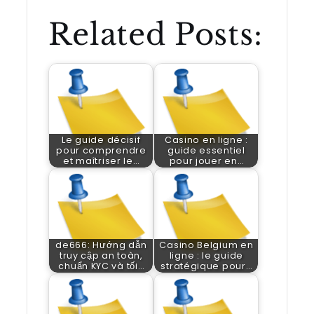
Related Posts:
Le guide décisif
Casino en ligne :
pour comprendre
guide essentiel
et maîtriser le…
pour jouer en…
de666: Hướng dẫn
Casino Belgium en
truy cập an toàn,
ligne : le guide
chuẩn KYC và tối…
stratégique pour…