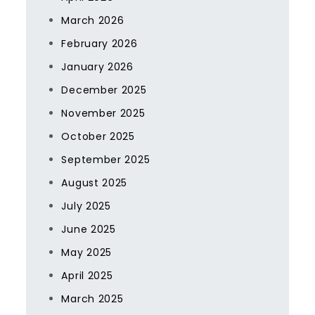
March 2026
February 2026
January 2026
December 2025
November 2025
October 2025
September 2025
August 2025
July 2025
June 2025
May 2025
April 2025
March 2025