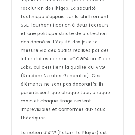
résolution des litiges. La sécurité
technique s’appuie sur le chiffrement
SSL, l’authentification à deux facteurs
et une politique stricte de protection
des données. L’équité des jeux se
mesure via des audits réalisés par des
laboratoires comme eCOGRA ou iTech
Labs, qui certifient la qualité du
RNG
(Random Number Generator). Ces
éléments ne sont pas décoratifs: ils
garantissent que chaque tour, chaque
main et chaque tirage restent
imprévisibles et conformes aux taux
théoriques.
La notion d’
RTP
(Return to Player) est