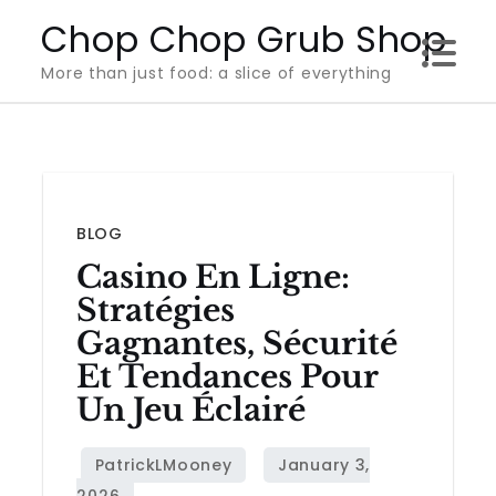
Skip
Chop Chop Grub Shop
to
More than just food: a slice of everything
content
BLOG
Casino En Ligne:
Stratégies
Gagnantes, Sécurité
Et Tendances Pour
Un Jeu Éclairé