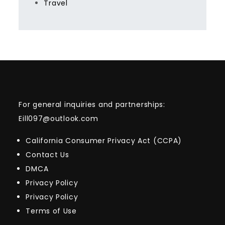
Travel
For general inquiries and partnerships:
Eill097@outlook.com
California Consumer Privacy Act (CCPA)
Contact Us
DMCA
Privacy Policy
Privacy Policy
Terms of Use