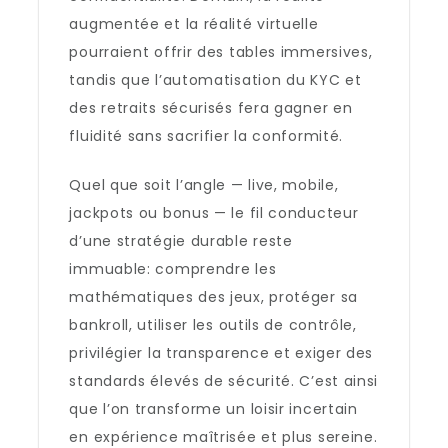
augmentée et la réalité virtuelle
pourraient offrir des tables immersives,
tandis que l’automatisation du KYC et
des retraits sécurisés fera gagner en
fluidité sans sacrifier la conformité.
Quel que soit l’angle — live, mobile,
jackpots ou bonus — le fil conducteur
d’une stratégie durable reste
immuable: comprendre les
mathématiques des jeux, protéger sa
bankroll, utiliser les outils de contrôle,
privilégier la transparence et exiger des
standards élevés de sécurité. C’est ainsi
que l’on transforme un loisir incertain
en expérience maîtrisée et plus sereine.