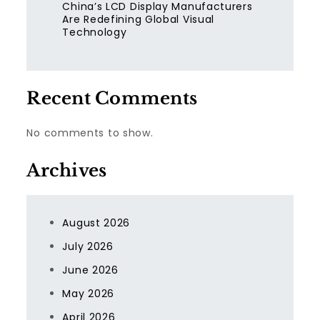
China’s LCD Display Manufacturers
Are Redefining Global Visual
Technology
Recent Comments
No comments to show.
Archives
August 2026
July 2026
June 2026
May 2026
April 2026