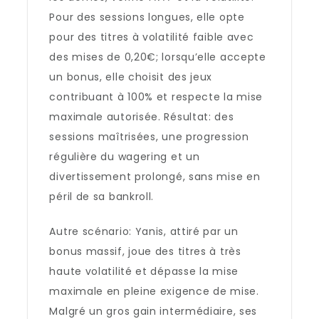
Pour des sessions longues, elle opte
pour des titres à volatilité faible avec
des mises de 0,20€; lorsqu’elle accepte
un bonus, elle choisit des jeux
contribuant à 100% et respecte la mise
maximale autorisée. Résultat: des
sessions maîtrisées, une progression
régulière du wagering et un
divertissement prolongé, sans mise en
péril de sa bankroll.
Autre scénario: Yanis, attiré par un
bonus massif, joue des titres à très
haute volatilité et dépasse la mise
maximale en pleine exigence de mise.
Malgré un gros gain intermédiaire, ses