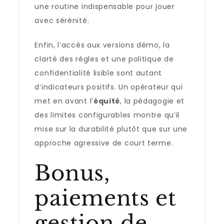
une routine indispensable pour jouer
avec sérénité.
Enfin, l’accès aux versions démo, la
clarté des règles et une politique de
confidentialité lisible sont autant
d’indicateurs positifs. Un opérateur qui
met en avant l’
équité
, la pédagogie et
des limites configurables montre qu’il
mise sur la durabilité plutôt que sur une
approche agressive de court terme.
Bonus,
paiements et
gestion de