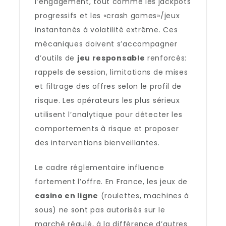
l’engagement, tout comme les jackpots
progressifs et les «crash games»/jeux
instantanés à volatilité extrême. Ces
mécaniques doivent s’accompagner
d’outils de
jeu responsable
renforcés:
rappels de session, limitations de mises
et filtrage des offres selon le profil de
risque. Les opérateurs les plus sérieux
utilisent l’analytique pour détecter les
comportements à risque et proposer
des interventions bienveillantes.
Le cadre réglementaire influence
fortement l’offre. En France, les jeux de
casino en ligne
(roulettes, machines à
sous) ne sont pas autorisés sur le
marché régulé, à la différence d’autres