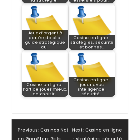
la stratégie…
essentiels pour…
Jeux d’argent à
portée de clic:
Casino en ligne :
guide stratégique
stratégies, sécurité
du…
et bonnes…
Casino en ligne :
Casino en ligne :
jouer avec
l’art de jouer mieux,
intelligence,
de choisir…
sécurité…
Post
Previous:
Casinos Not
Next:
Casino en ligne
on GamStop: Risks,
: stratégies, sécurité