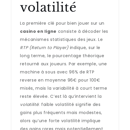
volatilité
La première clé pour bien jouer sur un
casino en ligne
consiste à décoder les
mécanismes statistiques des jeux. Le
RTP (Return to Player)
indique, sur le
long terme, le pourcentage théorique
retourné aux joueurs. Par exemple, une
machine à sous avec 96% de RTP
reverse en moyenne 96€ pour 100€
misés, mais la variabilité à court terme
reste élevée. C’est là qu’intervient la
volatilité
: faible volatilité signifie des
gains plus fréquents mais modestes,
alors qu’une forte volatilité implique
des gains rares mais potentiellement