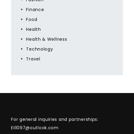
Finance
Food
Health
Health & Wellness
Technology
Travel
For general inquiries and partnerships:
Eill097@outlook.com