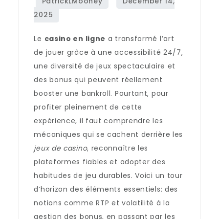
Le
casino en ligne
a transformé l’art
de jouer grâce à une accessibilité 24/7,
une diversité de jeux spectaculaire et
des bonus qui peuvent réellement
booster une bankroll. Pourtant, pour
profiter pleinement de cette
expérience, il faut comprendre les
mécaniques qui se cachent derrière les
jeux de casino
, reconnaître les
plateformes fiables et adopter des
habitudes de jeu durables. Voici un tour
d’horizon des éléments essentiels: des
notions comme RTP et volatilité à la
gestion des bonus, en passant par les