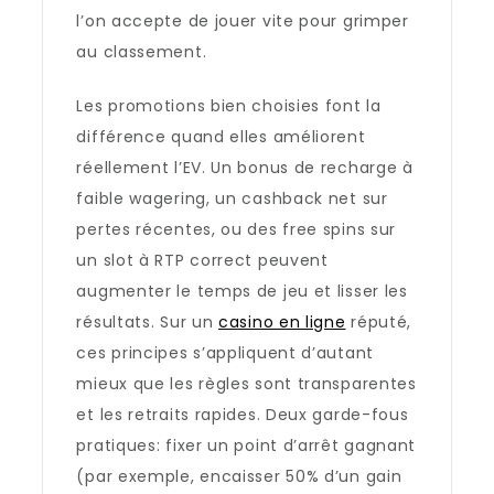
l’on accepte de jouer vite pour grimper
au classement.
Les promotions bien choisies font la
différence quand elles améliorent
réellement l’EV. Un bonus de recharge à
faible wagering, un cashback net sur
pertes récentes, ou des free spins sur
un slot à RTP correct peuvent
augmenter le temps de jeu et lisser les
résultats. Sur un
casino en ligne
réputé,
ces principes s’appliquent d’autant
mieux que les règles sont transparentes
et les retraits rapides. Deux garde-fous
pratiques: fixer un point d’arrêt gagnant
(par exemple, encaisser 50% d’un gain