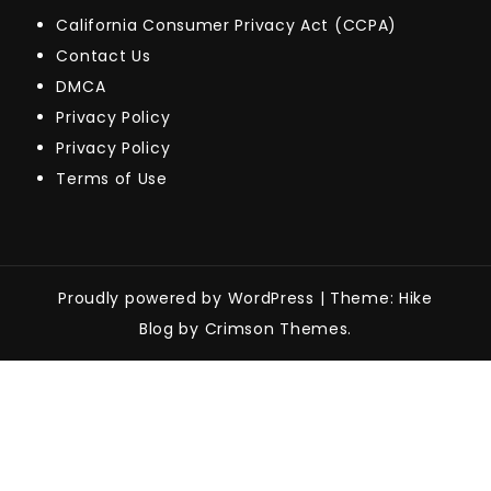
California Consumer Privacy Act (CCPA)
Contact Us
DMCA
Privacy Policy
Privacy Policy
Terms of Use
Proudly powered by WordPress
|
Theme: Hike
Blog by Crimson Themes.