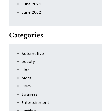
June 2024
June 2002
Categories
Automotive
beauty
Blog
blogs
Blogv
Business
Entertainment
Fashion