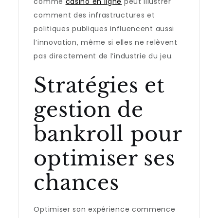
comme
casino en ligne
peut illustrer
comment des infrastructures et
politiques publiques influencent aussi
l’innovation, même si elles ne relèvent
pas directement de l’industrie du jeu.
Stratégies et
gestion de
bankroll pour
optimiser ses
chances
Optimiser son expérience commence