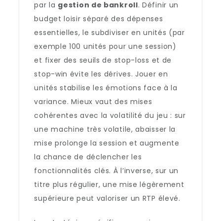
par la
gestion de bankroll
. Définir un
budget loisir séparé des dépenses
essentielles, le subdiviser en unités (par
exemple 100 unités pour une session)
et fixer des seuils de stop-loss et de
stop-win évite les dérives. Jouer en
unités stabilise les émotions face à la
variance. Mieux vaut des mises
cohérentes avec la volatilité du jeu : sur
une machine très volatile, abaisser la
mise prolonge la session et augmente
la chance de déclencher les
fonctionnalités clés. À l’inverse, sur un
titre plus régulier, une mise légèrement
supérieure peut valoriser un RTP élevé.