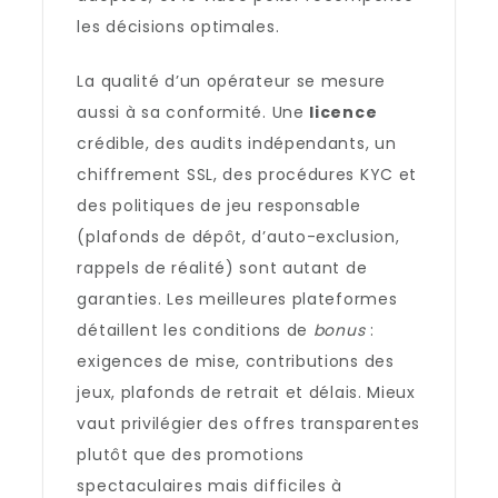
les décisions optimales.
La qualité d’un opérateur se mesure
aussi à sa conformité. Une
licence
crédible, des audits indépendants, un
chiffrement SSL, des procédures KYC et
des politiques de jeu responsable
(plafonds de dépôt, d’auto-exclusion,
rappels de réalité) sont autant de
garanties. Les meilleures plateformes
détaillent les conditions de
bonus
:
exigences de mise, contributions des
jeux, plafonds de retrait et délais. Mieux
vaut privilégier des offres transparentes
plutôt que des promotions
spectaculaires mais difficiles à