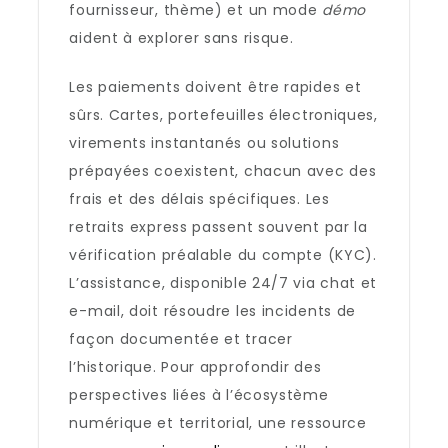
fournisseur, thème) et un mode
démo
aident à explorer sans risque.
Les paiements doivent être rapides et
sûrs. Cartes, portefeuilles électroniques,
virements instantanés ou solutions
prépayées coexistent, chacun avec des
frais et des délais spécifiques. Les
retraits express passent souvent par la
vérification préalable du compte (KYC).
L’assistance, disponible 24/7 via chat et
e-mail, doit résoudre les incidents de
façon documentée et tracer
l’historique. Pour approfondir des
perspectives liées à l’écosystème
numérique et territorial, une ressource