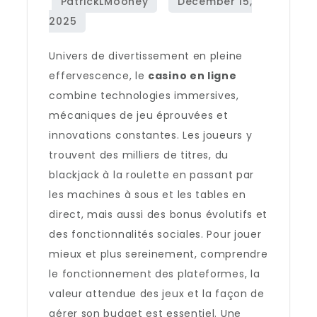
Univers de divertissement en pleine
effervescence, le
casino en ligne
combine technologies immersives,
mécaniques de jeu éprouvées et
innovations constantes. Les joueurs y
trouvent des milliers de titres, du
blackjack à la roulette en passant par
les machines à sous et les tables en
direct, mais aussi des bonus évolutifs et
des fonctionnalités sociales. Pour jouer
mieux et plus sereinement, comprendre
le fonctionnement des plateformes, la
valeur attendue des jeux et la façon de
gérer son budget est essentiel. Une