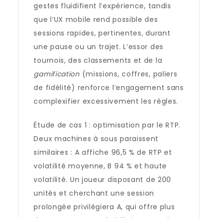
gestes fluidifient l’expérience, tandis
que l’UX mobile rend possible des
sessions rapides, pertinentes, durant
une pause ou un trajet. L’essor des
tournois, des classements et de la
gamification
(missions, coffres, paliers
de fidélité) renforce l’engagement sans
complexifier excessivement les règles.
Étude de cas 1 : optimisation par le RTP.
Deux machines à sous paraissent
similaires : A affiche 96,5 % de RTP et
volatilité moyenne, B 94 % et haute
volatilité. Un joueur disposant de 200
unités et cherchant une session
prolongée privilégiera A, qui offre plus