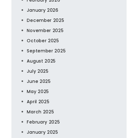
February 2026
January 2026
December 2025
November 2025
October 2025
September 2025
August 2025
July 2025
June 2025
May 2025
April 2025
March 2025
February 2025
January 2025