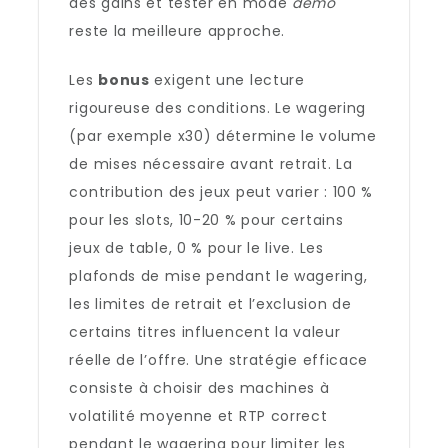
des gains et tester en mode
démo
reste la meilleure approche.
Les
bonus
exigent une lecture
rigoureuse des conditions. Le wagering
(par exemple x30) détermine le volume
de mises nécessaire avant retrait. La
contribution des jeux peut varier : 100 %
pour les slots, 10-20 % pour certains
jeux de table, 0 % pour le live. Les
plafonds de mise pendant le wagering,
les limites de retrait et l’exclusion de
certains titres influencent la valeur
réelle de l’offre. Une stratégie efficace
consiste à choisir des machines à
volatilité moyenne et RTP correct
pendant le wagering pour limiter les