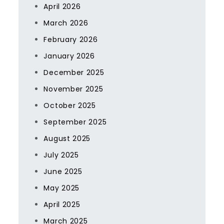
April 2026
March 2026
February 2026
January 2026
December 2025
November 2025
October 2025
September 2025
August 2025
July 2025
June 2025
May 2025
April 2025
March 2025