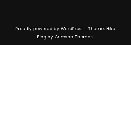
Proudly powered by WordPress
|
Theme: Hike
Blog by Crimson Themes.