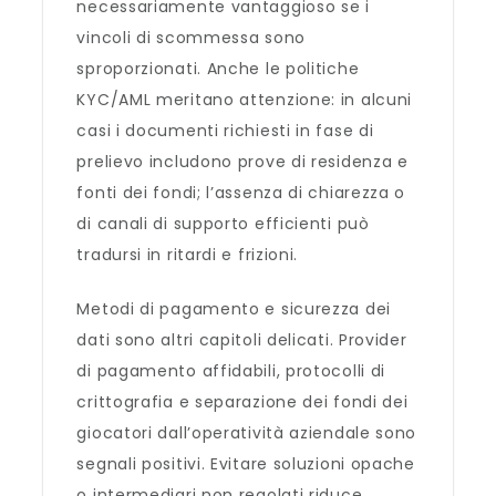
necessariamente vantaggioso se i
vincoli di scommessa sono
sproporzionati. Anche le politiche
KYC/AML meritano attenzione: in alcuni
casi i documenti richiesti in fase di
prelievo includono prove di residenza e
fonti dei fondi; l’assenza di chiarezza o
di canali di supporto efficienti può
tradursi in ritardi e frizioni.
Metodi di pagamento e sicurezza dei
dati sono altri capitoli delicati. Provider
di pagamento affidabili, protocolli di
crittografia e separazione dei fondi dei
giocatori dall’operatività aziendale sono
segnali positivi. Evitare soluzioni opache
o intermediari non regolati riduce