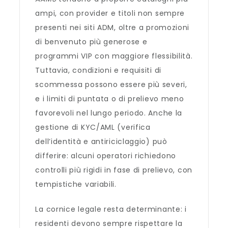
ampi, con provider e titoli non sempre
presenti nei siti ADM, oltre a promozioni
di benvenuto più generose e
programmi VIP con maggiore flessibilità.
Tuttavia, condizioni e requisiti di
scommessa possono essere più severi,
e i limiti di puntata o di prelievo meno
favorevoli nel lungo periodo. Anche la
gestione di KYC/AML (verifica
dell’identità e antiriciclaggio) può
differire: alcuni operatori richiedono
controlli più rigidi in fase di prelievo, con
tempistiche variabili.
La cornice legale resta determinante: i
residenti devono sempre rispettare la