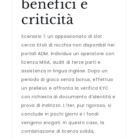
benefici e
criticità
Scenario 1: un appassionato di slot
cerca titoli di nicchia non disponibili nei
portali ADM. Individua un operatore con
licenza MGA, audit di terze parti e
assistenza in lingua inglese. Dopo un
periodo di gioco senza bonus, effettua
un prelievo e affronta la verifica KYC
con richiesta di documento d’identità e
prova di indirizzo. L’iter, pur rigoroso, si
conclude in pochi giorni e i fondi
vengono erogati. In questo caso, la
combinazione di licenza solida,