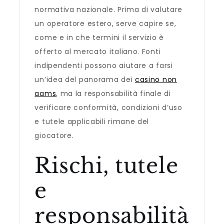
normativa nazionale. Prima di valutare
un operatore estero, serve capire se,
come e in che termini il servizio è
offerto al mercato italiano. Fonti
indipendenti possono aiutare a farsi
un’idea del panorama dei
casino non
aams
, ma la responsabilità finale di
verificare conformità, condizioni d’uso
e tutele applicabili rimane del
giocatore.
Rischi, tutele
e
responsabilità