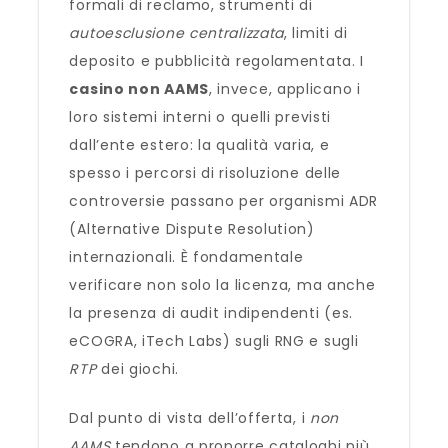
formali di reclamo, strumenti di
autoesclusione centralizzata
, limiti di
deposito e pubblicità regolamentata. I
casino non AAMS
, invece, applicano i
loro sistemi interni o quelli previsti
dall’ente estero: la qualità varia, e
spesso i percorsi di risoluzione delle
controversie passano per organismi ADR
(Alternative Dispute Resolution)
internazionali. È fondamentale
verificare non solo la licenza, ma anche
la presenza di audit indipendenti (es.
eCOGRA, iTech Labs) sugli RNG e sugli
RTP
dei giochi.
Dal punto di vista dell’offerta, i
non
AAMS
tendono a proporre cataloghi più