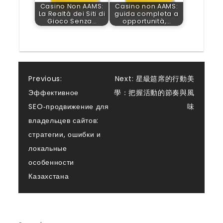
Casino Non AAMS:
Casino non AAMS:
La Realtà dei Siti di
guida completa a
Gioco Senza…
opportunità,…
Post
Previous:
Next:
星級筵席的行動美
Эффективное
學：把握活動的節奏與風
navigation
SEO‑продвижение для
味
владельцев сайтов:
стратегии, ошибки и
локальные
особенности
Казахстана