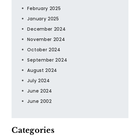
February 2025
January 2025
December 2024
November 2024
October 2024
September 2024
August 2024
July 2024
June 2024
June 2002
Categories