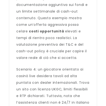
documentazione aggiuntiva sui fondi e
un limite settimanale di cash-out
contenuto. Questo esempio mostra
come un’offerta aggressiva possa
celare
costi opportunità
elevati e
tempi di rientro poco realistici. La
valutazione preventiva dei T&C e del
cash-out policy è cruciale per capire il
valore reale di ciò che si accetta.
Scenario 4: un giocatore orientato ai
casinò live desidera tavoli ad alta
puntata con dealer internazionali. Trova
un sito con licenza UKGC, limiti flessibili
e RTP dichiarati. Tuttavia, nota che
l’assistenza clienti non è 24/7 in italiano