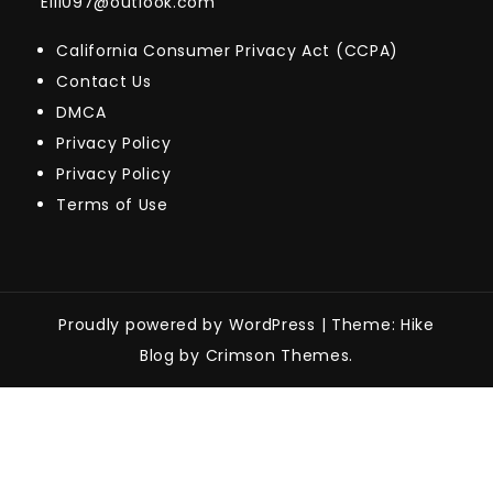
Eill097@outlook.com
California Consumer Privacy Act (CCPA)
Contact Us
DMCA
Privacy Policy
Privacy Policy
Terms of Use
Proudly powered by WordPress
|
Theme: Hike
Blog by Crimson Themes.