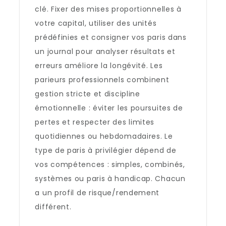
clé. Fixer des mises proportionnelles à
votre capital, utiliser des unités
prédéfinies et consigner vos paris dans
un journal pour analyser résultats et
erreurs améliore la longévité. Les
parieurs professionnels combinent
gestion stricte et discipline
émotionnelle : éviter les poursuites de
pertes et respecter des limites
quotidiennes ou hebdomadaires. Le
type de paris à privilégier dépend de
vos compétences : simples, combinés,
systèmes ou paris à handicap. Chacun
a un profil de risque/rendement
différent.