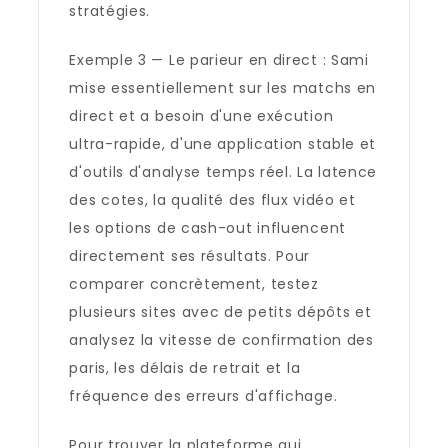
stratégies.
Exemple 3 — Le parieur en direct : Sami
mise essentiellement sur les matchs en
direct et a besoin d'une exécution
ultra-rapide, d'une application stable et
d'outils d'analyse temps réel. La latence
des cotes, la qualité des flux vidéo et
les options de cash-out influencent
directement ses résultats. Pour
comparer concrètement, testez
plusieurs sites avec de petits dépôts et
analysez la vitesse de confirmation des
paris, les délais de retrait et la
fréquence des erreurs d'affichage.
Pour trouver la plateforme qui