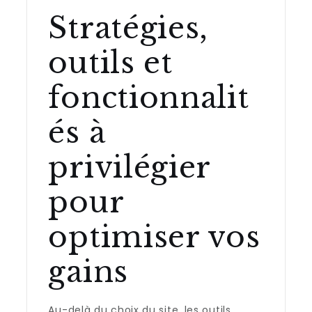
Stratégies,
outils et
fonctionnalit
és à
privilégier
pour
optimiser vos
gains
Au-delà du choix du site, les outils