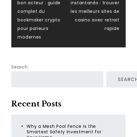
bon acteur : guide
instantanés : trouver
navigation
complet du
les meilleurs sites de
bookmaker crypto
casino avec retrait
pour parieurs
rapide
modernes
Search
SEARC
Recent Posts
Why a Mesh Pool Fence Is the
Smartest Safety Investment for