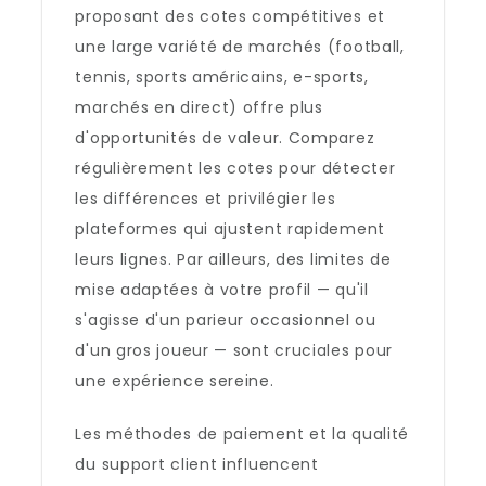
proposant des cotes compétitives et
une large variété de marchés (football,
tennis, sports américains, e-sports,
marchés en direct) offre plus
d'opportunités de valeur. Comparez
régulièrement les cotes pour détecter
les différences et privilégier les
plateformes qui ajustent rapidement
leurs lignes. Par ailleurs, des limites de
mise adaptées à votre profil — qu'il
s'agisse d'un parieur occasionnel ou
d'un gros joueur — sont cruciales pour
une expérience sereine.
Les méthodes de paiement et la qualité
du support client influencent