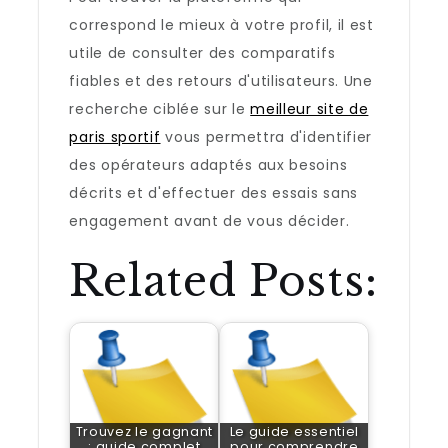
correspond le mieux à votre profil, il est
utile de consulter des comparatifs
fiables et des retours d'utilisateurs. Une
recherche ciblée sur le
meilleur site de
paris sportif
vous permettra d'identifier
des opérateurs adaptés aux besoins
décrits et d'effectuer des essais sans
engagement avant de vous décider.
Related Posts:
Trouvez le gagnant
Le guide essentiel
: guide complet
pour comprendre