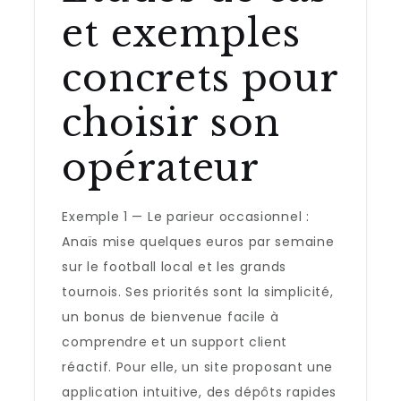
et exemples
concrets pour
choisir son
opérateur
Exemple 1 — Le parieur occasionnel :
Anaïs mise quelques euros par semaine
sur le football local et les grands
tournois. Ses priorités sont la simplicité,
un bonus de bienvenue facile à
comprendre et un support client
réactif. Pour elle, un site proposant une
application intuitive, des dépôts rapides