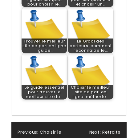
pour choisir le…
et choisir un…
Trouver le meilleur
Le Graal des
site de pari en ligne
parieurs: comment
: guide…
reconnaître le…
Le guide essentiel
Choisir le meilleur
pour trouver le
site de pari en
meilleur site de…
ligne: méthode…
Post
Previous:
Choisir le
Next:
Retraits