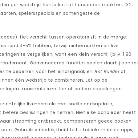
den per wedstrijd tientallen tot honderden markten: 1X2,
kaarten, spelersspecials en samengestelde
uropees). Het verschil tussen operators zit in de marge:
es rond 3–5% hebben, terwijl nichemarkten en live
eringen te vergelijken, want een klein verschil (bijv. 1.90
r rendement. Geavanceerde functies spelen daarbij een rol
lies te beperken vóór het eindsignaal, en
Bet Builder
of
nen één wedstrijd te combineren. Let op de
 lagere maximale inzetten of andere beperkingen.
rzichtelijke live-console met snelle oddsupdate,
t betere beslissingen te nemen. Niet elke aanbieder heeft
r waar streaming ontbreekt, compenseren goede boeken
en. Gebruiksvriendelijkheid telt: stabiele mobiele apps,