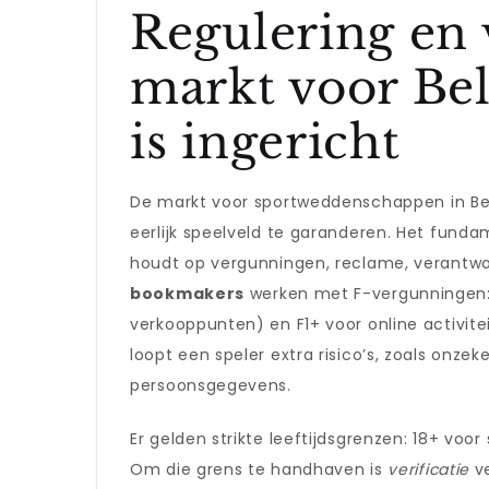
Regulering en 
markt voor Be
is ingericht
De markt voor sportweddenschappen in Bel
eerlijk speelveld te garanderen. Het funda
houdt op vergunningen, reclame, verantwo
bookmakers
werken met F-vergunningen:
verkooppunten) en F1+ voor online activitei
loopt een speler extra risico’s, zoals onz
persoonsgegevens.
Er gelden strikte leeftijdsgrenzen: 18+ vo
Om die grens te handhaven is
verificatie
ve