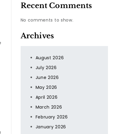
Recent Comments
No comments to show.
Archives
e
August 2026
July 2026
June 2026
May 2026
April 2026
March 2026
February 2026
January 2026
t