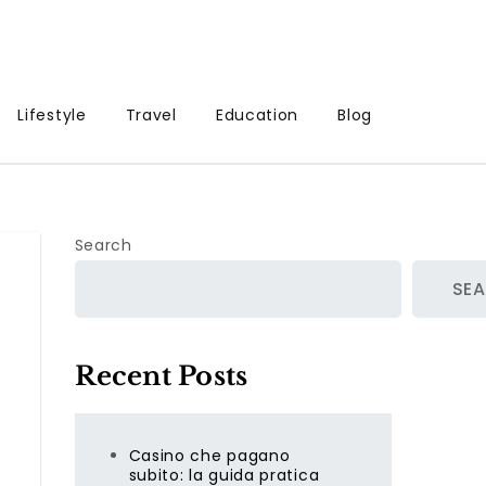
Lifestyle
Travel
Education
Blog
Search
SE
Recent Posts
Casino che pagano
subito: la guida pratica