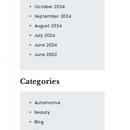
October 2024
September 2024
August 2024
July 2024
June 2024
June 2002
:
Categories
Automotive
beauty
Blog