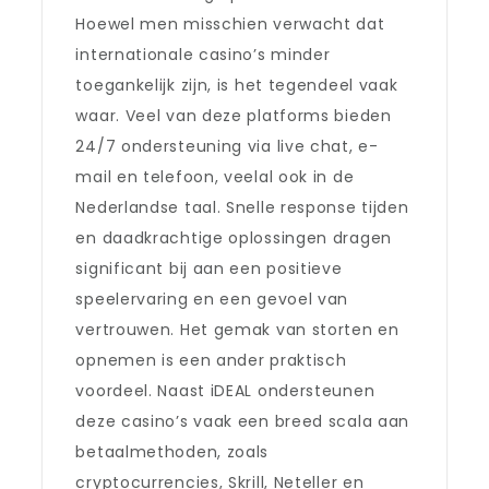
Hoewel men misschien verwacht dat
internationale casino’s minder
toegankelijk zijn, is het tegendeel vaak
waar. Veel van deze platforms bieden
24/7 ondersteuning via live chat, e-
mail en telefoon, veelal ook in de
Nederlandse taal. Snelle response tijden
en daadkrachtige oplossingen dragen
significant bij aan een positieve
speelervaring en een gevoel van
vertrouwen. Het gemak van storten en
opnemen is een ander praktisch
voordeel. Naast iDEAL ondersteunen
deze casino’s vaak een breed scala aan
betaalmethoden, zoals
cryptocurrencies, Skrill, Neteller en