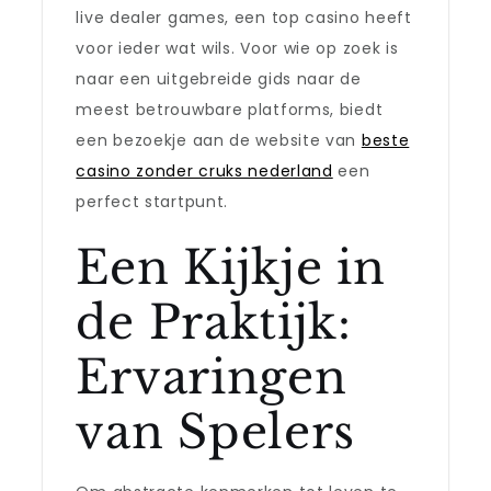
live dealer games, een top casino heeft
voor ieder wat wils. Voor wie op zoek is
naar een uitgebreide gids naar de
meest betrouwbare platforms, biedt
een bezoekje aan de website van
beste
casino zonder cruks nederland
een
perfect startpunt.
Een Kijkje in
de Praktijk:
Ervaringen
van Spelers