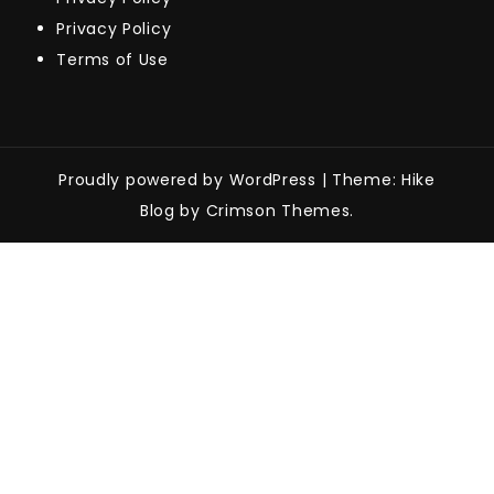
Privacy Policy
Terms of Use
Proudly powered by WordPress
|
Theme: Hike
Blog by Crimson Themes.