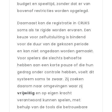
budget en speeltijd, zonder dat er van
bovenaf restricties worden opgelegd.
Daarnaast kan de registratie in CRUKS
soms als te rigide worden ervaren. Een
keuze voor zelfuitsluiting is bindend
voor de duur van de gekozen periode
en kan niet ongedaan worden gemaakt.
Voor spelers die slechts behoefte
hebben aan een korte pauze of die hun
gedrag onder controle hebben, voelt dit
systeem soms te zwaar. Zij zoeken
daarom naar omgevingen waar zij
vrijwillig
en op eigen kracht
verantwoord kunnen spelen, met
behulp van de tools die betrouwbare