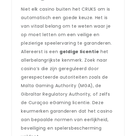
Niet elk casino buiten het CRUKS om is
automatisch een goede keuze. Het is
van vitaal belang om te weten waar je
op moet letten om een veilige en
plezierige speelervaring te garanderen.
Allereerst is een
geldige licentie
het
allerbelangrijkste kenmerk. Zoek naar
casino’s die zijn gereguleerd door
gerespecteerde autoriteiten zoals de
Malta Gaming Authority (MGA), de
Gibraltar Regulatory Authority, of zelfs
de Curaçao eGaming licentie. Deze
keurmerken garanderen dat het casino
aan bepaalde normen van eerlijkheid,
beveiliging en spelersbescherming