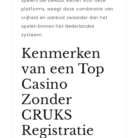
spelers die bewust kiezen voor deze
platforms, weegt deze combinatie van
vrijheid en aanbod zwaarder dan het
spelen binnen het Nederlandse
systeem.
Kenmerken
van een Top
Casino
Zonder
CRUKS
Registratie