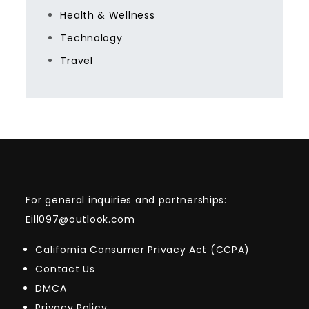
Health & Wellness
Technology
Travel
For general inquiries and partnerships:
Eill097@outlook.com
California Consumer Privacy Act (CCPA)
Contact Us
DMCA
Privacy Policy