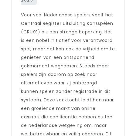
Voor veel Nederlandse spelers voelt het
Centraal Register Uitsluiting Kansspelen
(CRUKS) als een strenge beperking. Het
is een nobel initiatief voor verantwoord
spel, maar het kan ook de vrijheid om te
genieten van een ontspannend
gokmoment wegnemen. Steeds meer
spelers zijn daarom op zoek naar
alternatieven waar zij onbezorgd
kunnen spelen zonder registratie in dit
systeem. Deze zoektocht leidt hen naar
een groeiende markt van online
casino’s die een licentie hebben buiten
de Nederlandse wetgeving om, maar
wel betrouwbaar en veilig opereren. Dit