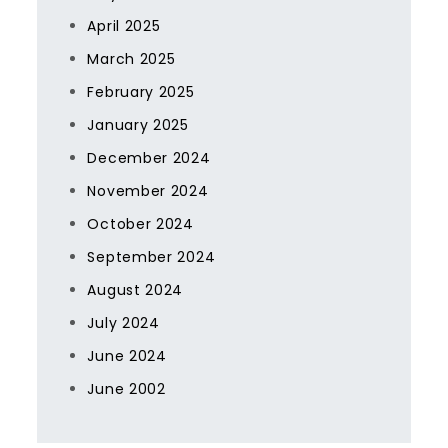
April 2025
March 2025
February 2025
January 2025
December 2024
November 2024
October 2024
September 2024
August 2024
July 2024
June 2024
June 2002