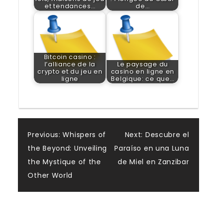
et tendances…
de…
Bitcoin casino :
l’alliance de la
Le paysage du
crypto et du jeu en
casino en ligne en
ligne
Belgique: ce que…
Post
Previous:
Whispers of
Next:
Descubre el
the Beyond: Unveiling
Paraíso en una Luna
navigation
the Mystique of the
de Miel en Zanzibar
Other World