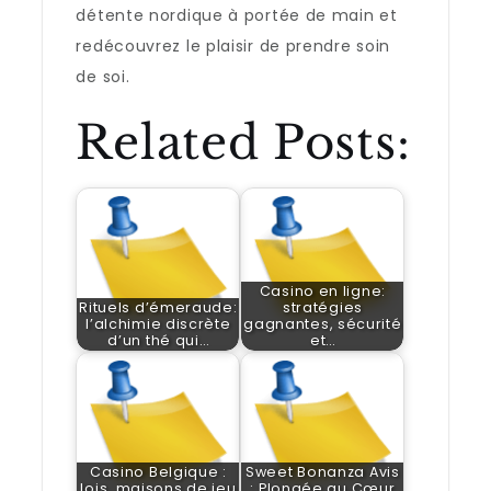
détente nordique à portée de main et
redécouvrez le plaisir de prendre soin
de soi.
Related Posts:
Casino en ligne:
Rituels d’émeraude:
stratégies
l’alchimie discrète
gagnantes, sécurité
d’un thé qui…
et…
Casino Belgique :
Sweet Bonanza Avis
lois, maisons de jeu
: Plongée au Cœur