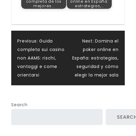
completa de los
online en España:
mejores…
estrategias,…
Post
Previous:
Guida
Next:
Domina el
completa sui casino
poker online en
navigation
non AAMS: rischi,
España: estrategias,
vantaggi e come
seguridad y cómo
orientarsi
elegir la mejor sala
Search
SEARC