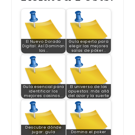
El Nuevo Dorado
Guía experta para
Digital: Así Dominan
elegir las mejores
las…
salas de póker…
Guía esencial para
El universo de las
identificar los
apuestas: más allá
mejores casinos…
del azar y la suerte
Descubre dónde
jugar: guía
Domina el poker