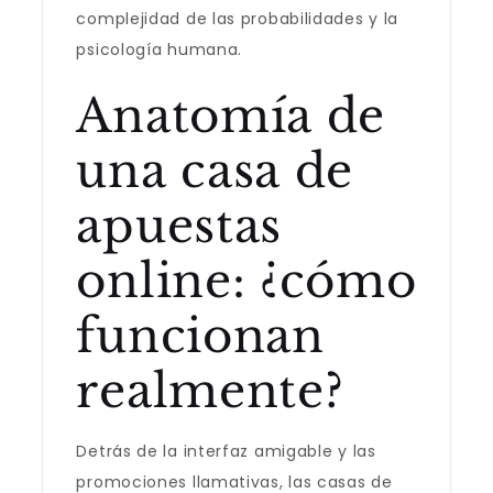
complejidad de las probabilidades y la
psicología humana.
Anatomía de
una casa de
apuestas
online: ¿cómo
funcionan
realmente?
Detrás de la interfaz amigable y las
promociones llamativas, las casas de