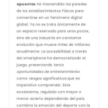
apuestas
ha trascendido las paredes
de los establecimientos físicos para
convertirse en un fenómeno digital
global. Ya no se trata únicamente de
un espacio reservado para unos pocos,
sino de una industria en constante
evolución que mueve miles de millones
anualmente. La accesibilidad a través
del smartphone ha democratizado el
juego, presentando tanto
oportunidades de entretenimiento
como
riesgos significativos
que es
imperativo comprender. Este
ecosistema, regulado con mayor o
menor acierto dependiendo del país,
combina la emoción del deporte con la