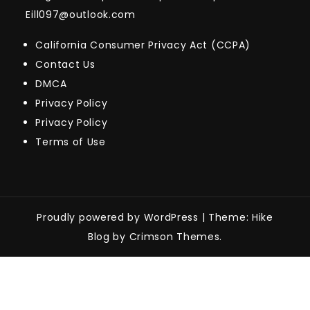
Eill097@outlook.com
California Consumer Privacy Act (CCPA)
Contact Us
DMCA
Privacy Policy
Privacy Policy
Terms of Use
Proudly powered by WordPress
|
Theme: Hike
Blog by Crimson Themes.