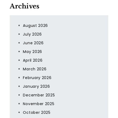
Archives
August 2026
July 2026
June 2026
May 2026
April 2026
March 2026
February 2026
January 2026
December 2025
November 2025
October 2025