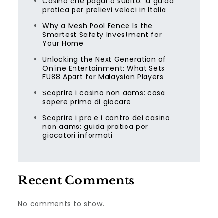
Casino che pagano subito: la guida
pratica per prelievi veloci in Italia
Why a Mesh Pool Fence Is the
Smartest Safety Investment for
Your Home
Unlocking the Next Generation of
Online Entertainment: What Sets
FU88 Apart for Malaysian Players
Scoprire i casino non aams: cosa
sapere prima di giocare
Scoprire i pro e i contro dei casino
non aams: guida pratica per
giocatori informati
Recent Comments
No comments to show.