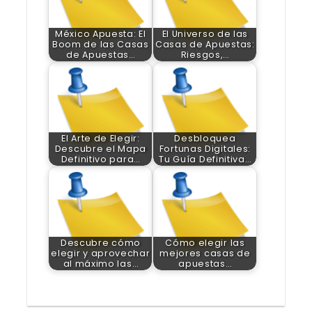
México Apuesta: El
El Universo de las
Boom de las Casas
Casas de Apuestas:
de Apuestas…
Riesgos,…
El Arte de Elegir:
Desbloquea
Descubre el Mapa
Fortunas Digitales:
Definitivo para…
Tu Guía Definitiva…
Descubre cómo
Cómo elegir las
elegir y aprovechar
mejores casas de
al máximo las…
apuestas…