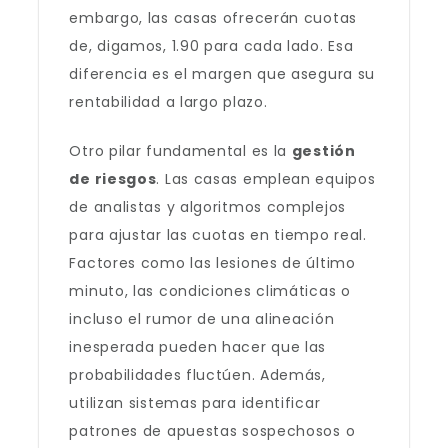
embargo, las casas ofrecerán cuotas
de, digamos, 1.90 para cada lado. Esa
diferencia es el margen que asegura su
rentabilidad a largo plazo.
Otro pilar fundamental es la
gestión
de riesgos
. Las casas emplean equipos
de analistas y algoritmos complejos
para ajustar las cuotas en tiempo real.
Factores como las lesiones de último
minuto, las condiciones climáticas o
incluso el rumor de una alineación
inesperada pueden hacer que las
probabilidades fluctúen. Además,
utilizan sistemas para identificar
patrones de apuestas sospechosos o