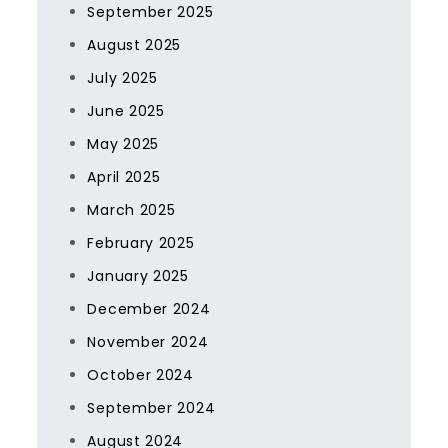
September 2025
August 2025
July 2025
June 2025
May 2025
April 2025
March 2025
February 2025
January 2025
December 2024
November 2024
October 2024
September 2024
August 2024