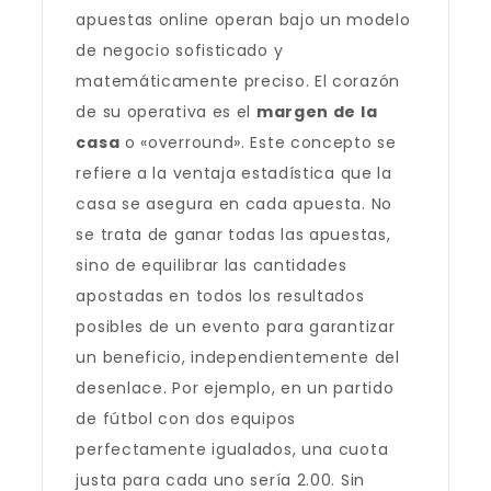
apuestas online operan bajo un modelo
de negocio sofisticado y
matemáticamente preciso. El corazón
de su operativa es el
margen de la
casa
o «overround». Este concepto se
refiere a la ventaja estadística que la
casa se asegura en cada apuesta. No
se trata de ganar todas las apuestas,
sino de equilibrar las cantidades
apostadas en todos los resultados
posibles de un evento para garantizar
un beneficio, independientemente del
desenlace. Por ejemplo, en un partido
de fútbol con dos equipos
perfectamente igualados, una cuota
justa para cada uno sería 2.00. Sin