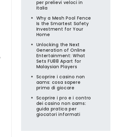
per prelievi veloci in
Italia
Why a Mesh Pool Fence
Is the Smartest Safety
Investment for Your
Home
Unlocking the Next
Generation of Online
Entertainment: What
e
Sets FU88 Apart for
Malaysian Players
Scoprire i casino non
aams: cosa sapere
prima di giocare
Scoprire i pro e i contro
dei casino non aams:
guida pratica per
giocatori informati