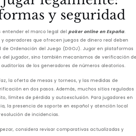
aformas y seguridad
s entender el marco legal del
poker online en España
.
as y operadores que ofrecen juegos de dinero real deben
al de Ordenación del Juego (DGOJ). Jugar en plataformas
ón del jugador, sino también mecanismos de verificación d
y auditorías de los generadores de números aleatorios.
rfaz, la oferta de mesas y torneos, y las medidas de
erificación en dos pasos. Además, muchos sitios regulados
o, límites de pérdida y autoexclusión. Para jugadores en
a, la presencia de soporte en español y atención local
resolución de incidencias.
pezar, considera revisar comparativas actualizadas y