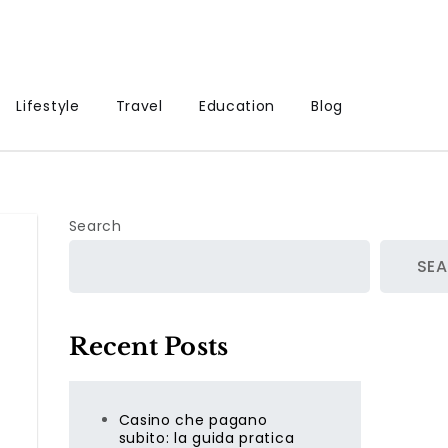
Lifestyle
Travel
Education
Blog
Search
SE
Recent Posts
Casino che pagano
subito: la guida pratica