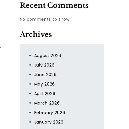
Recent Comments
No comments to show.
Archives
l
August 2026
July 2026
June 2026
May 2026
April 2026
.
March 2026
February 2026
January 2026