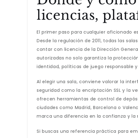
licencias, plat
El primer paso para cualquier aficionado e
Desde la regulación de 2011, todas las sal
contar con licencia de la Dirección Gener
autorizadas no solo garantiza la protecci
identidad, políticas de juego responsable 
Al elegir una sala, conviene valorar la inte
seguridad como la encriptación SSL y la v
ofrecen herramientas de control de depósit
ciudades como Madrid, Barcelona o Valenci
marca una diferencia en la confianza y la 
Si buscas una referencia práctica para em