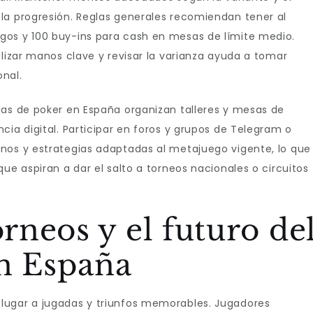
la progresión. Reglas generales recomiendan tener al
gos y 100 buy-ins para cash en mesas de límite medio.
alizar manos clave y revisar la varianza ayuda a tomar
onal.
las de poker en España organizan talleres y mesas de
cia digital. Participar en foros y grupos de Telegram o
nos y estrategias adaptadas al metajuego vigente, lo que
ue aspiran a dar el salto a torneos nacionales o circuitos
orneos y el futuro de
en España
lugar a jugadas y triunfos memorables. Jugadores