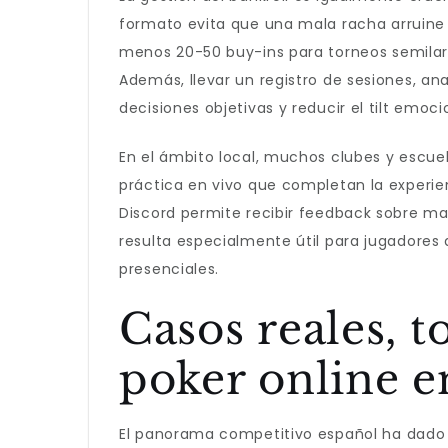
formato evita que una mala racha arruine 
menos 20-50 buy-ins para torneos semilar
Además, llevar un registro de sesiones, an
decisiones objetivas y reducir el tilt emoci
En el ámbito local, muchos clubes y escue
práctica en vivo que completan la experien
Discord permite recibir feedback sobre ma
resulta especialmente útil para jugadores q
presenciales.
Casos reales, t
poker online 
El panorama competitivo español ha dado 