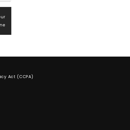
eur
gne
vacy Act (CCPA)