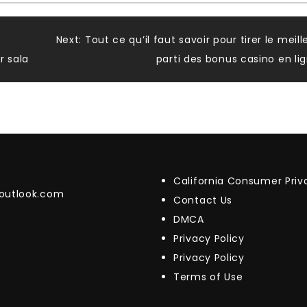
Next:
Tout ce qu’il faut savoir pour tirer le meill
r sala
parti des bonus casino en li
California Consumer Pri
@outlook.com
Contact Us
DMCA
Privacy Policy
Privacy Policy
Terms of Use