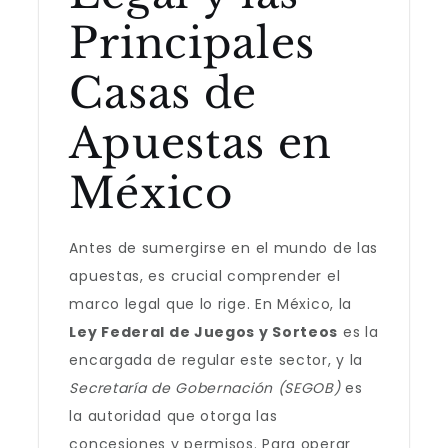
Principales
Casas de
Apuestas en
México
Antes de sumergirse en el mundo de las
apuestas, es crucial comprender el
marco legal que lo rige. En México, la
Ley Federal de Juegos y Sorteos
es la
encargada de regular este sector, y la
Secretaría de Gobernación (SEGOB)
es
la autoridad que otorga las
concesiones y permisos. Para operar