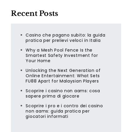
Recent Posts
Casino che pagano subito: la guida
pratica per prelievi veloci in Italia
Why a Mesh Pool Fence Is the
Smartest Safety Investment for
Your Home
Unlocking the Next Generation of
Online Entertainment: What Sets
FU88 Apart for Malaysian Players
Scoprire i casino non aams: cosa
sapere prima di giocare
Scoprire i pro e i contro dei casino
non aams: guida pratica per
giocatori informati