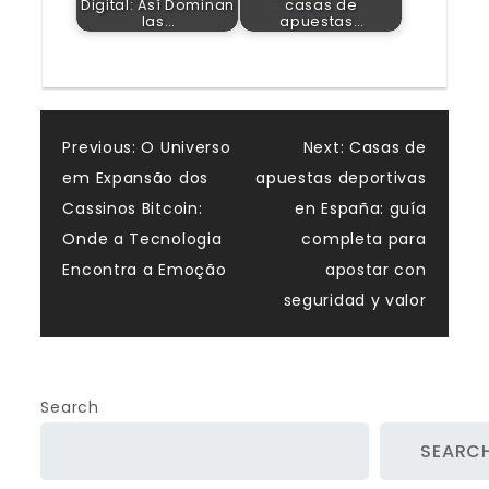
Digital: Así Dominan
casas de
las…
apuestas…
Post
Previous:
O Universo
Next:
Casas de
em Expansão dos
apuestas deportivas
navigation
Cassinos Bitcoin:
en España: guía
Onde a Tecnologia
completa para
Encontra a Emoção
apostar con
seguridad y valor
Search
SEARC