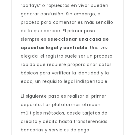
“parlays” o “apuestas en vivo” pueden
generar confusión. Sin embargo, el
proceso para comenzar es más sencillo
de lo que parece. El primer paso
siempre es
seleccionar una casa de
apuestas legal y confiable
. Una vez
elegida, el registro suele ser un proceso
rápido que requiere proporcionar datos
básicos para verificar la identidad y la
edad, un requisito legal indispensable.
El siguiente paso es realizar el primer
depósito. Las plataformas ofrecen
múltiples métodos, desde tarjetas de
crédito y débito hasta transferencias
bancarias y servicios de pago