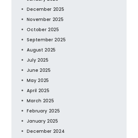
December 2025
November 2025
October 2025
September 2025
August 2025
July 2025
June 2025
May 2025
April 2025
March 2025
February 2025
January 2025
December 2024