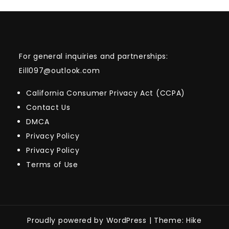
For general inquiries and partnerships:
Eill097@outlook.com
California Consumer Privacy Act (CCPA)
Contact Us
DMCA
Privacy Policy
Privacy Policy
Terms of Use
Proudly powered by WordPress
|
Theme: Hike