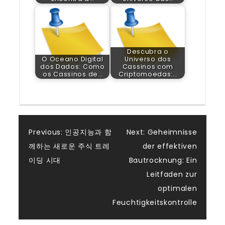
Descubra o
O Oceano Digital
Universo dos
dos Dados: Como
Cassinos com
os Cassinos de…
Criptomoedas:…
Post
Previous:
인공지능과 함
Next:
Geheimnisse
께하는 새로운 주식 트레
der effektiven
navigation
이딩 시대
Bautrocknung: Ein
Leitfaden zur
optimalen
Feuchtigkeitskontrolle