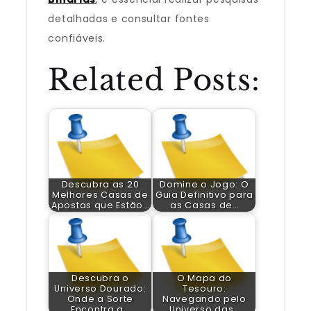
detalhadas e consultar fontes
confiáveis.
Related Posts:
Descubra as 20
Domine o Jogo: O
Melhores Casas de
Guia Definitivo para
Apostas que Estão…
as Casas de…
Descubra o
O Mapa do
Universo Dourado:
Tesouro:
Onde a Sorte
Navegando pelo
Encontra a…
Universo das…