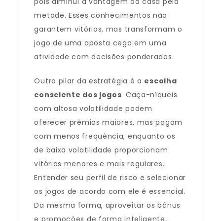
pois diminui a vantagem da casa pela
metade. Esses conhecimentos não
garantem vitórias, mas transformam o
jogo de uma aposta cega em uma
atividade com decisões ponderadas.
Outro pilar da estratégia é a
escolha
consciente dos jogos
. Caça-níqueis
com altosa volatilidade podem
oferecer prêmios maiores, mas pagam
com menos frequência, enquanto os
de baixa volatilidade proporcionam
vitórias menores e mais regulares.
Entender seu perfil de risco e selecionar
os jogos de acordo com ele é essencial.
Da mesma forma, aproveitar os bônus
e promoções de forma inteligente,