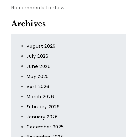
No comments to show.
Archives
August 2026
July 2026
June 2026
May 2026
April 2026
March 2026
February 2026
January 2026
December 2025