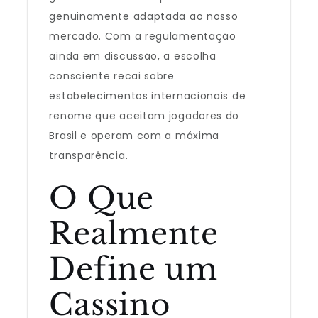
genuinamente adaptada ao nosso
mercado. Com a regulamentação
ainda em discussão, a escolha
consciente recai sobre
estabelecimentos internacionais de
renome que aceitam jogadores do
Brasil e operam com a máxima
transparência.
O Que
Realmente
Define um
Cassino