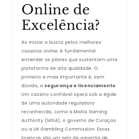
Online de
Excelência?
Ao iniciar a busca pelos
melhores
cassinos online
, é fundamental
entender os pilares que sustentam uma
plataforma de alta qualidade. O
primeiro e mais importante é, sem
dúvida, a
segurança e licenciamento
.
Um cassino confiável opera sob a égide
de uma autoridade reguladora
reconhecida, como a Malta Gaming
Authority (MGA), o governo de Curaçao
ou a UK Gambling Commission. Essas
licenças são um selo de garantia de