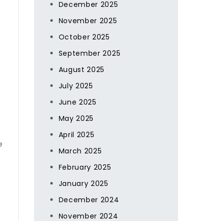
December 2025
i
November 2025
October 2025
September 2025
August 2025
July 2025
June 2025
May 2025
April 2025
e
March 2025
February 2025
January 2025
December 2024
November 2024