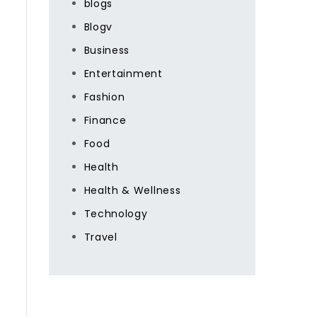
blogs
Blogv
Business
Entertainment
Fashion
Finance
Food
Health
Health & Wellness
Technology
Travel