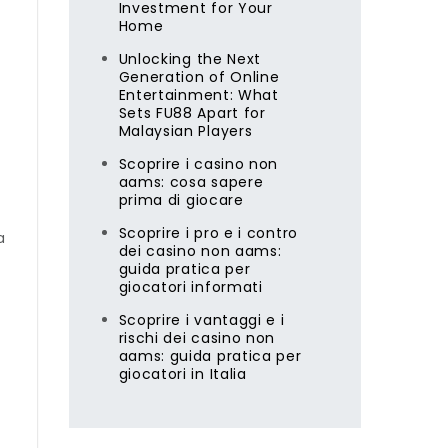
Investment for Your
Home
Unlocking the Next
Generation of Online
Entertainment: What
Sets FU88 Apart for
Malaysian Players
Scoprire i casino non
aams: cosa sapere
prima di giocare
Scoprire i pro e i contro
a
dei casino non aams:
guida pratica per
giocatori informati
Scoprire i vantaggi e i
rischi dei casino non
aams: guida pratica per
giocatori in Italia