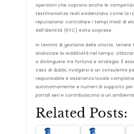
operatori che coprono anche le competizioni
testimonianze reali evidenziano come la rapi
reputazione: controllare i tempi medi di ela
dell’identità (KYC) evita sorprese.
In termini di gestione delle vincite, tenere 
analizzare la redditività nel tempo. Utilizza
a distinguere tra fortuna e strategia. È es
caso di dubbi, rivolgersi a un consulente p
responsabile e assistenza locale completano
autonomamente e numeri di supporto per 
portali seri e contribuiscono a un ambiente 
Related Posts: