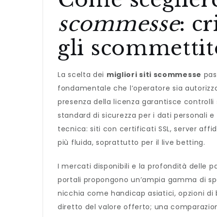
scommesse
: c
gli scommettito
La scelta dei
migliori siti scommesse
pass
fondamentale che l’operatore sia autorizza
presenza della licenza garantisce controlli
standard di sicurezza per i dati personali e 
tecnica: siti con certificati SSL, server af
più fluida, soprattutto per il live betting.
I mercati disponibili e la profondità delle p
portali propongono un’ampia gamma di sport
nicchia come handicap asiatici, opzioni di 
diretto del valore offerto; una comparazion