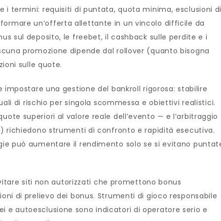
i termini: requisiti di puntata, quota minima, esclusioni d
ormare un’offerta allettante in un vincolo difficile da
us sul deposito, le freebet, il cashback sulle perdite e i
iascuna promozione dipende dal rollover (quanto bisogna
zioni sulle quote.
le impostare una gestione del bankroll rigorosa: stabilire
tuali di rischio per singola scommessa e obiettivi realistici.
uote superiori al valore reale dell’evento — e l’arbitraggio
i) richiedono strumenti di confronto e rapidità esecutiva.
egie può aumentare il rendimento solo se si evitano puntat
 evitare siti non autorizzati che promettono bonus
ioni di prelievo dei bonus. Strumenti di gioco responsabile
i e autoesclusione sono indicatori di operatore serio e