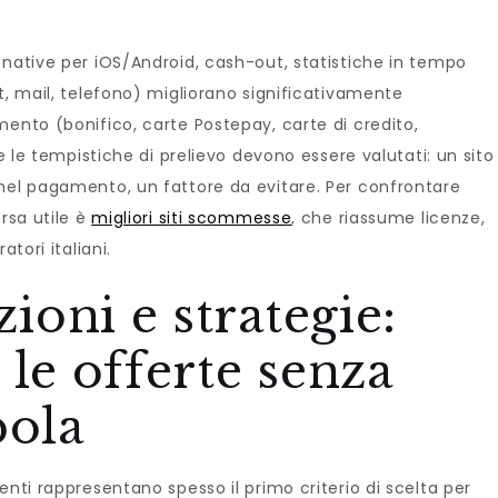
 native per iOS/Android, cash-out, statistiche in tempo
t, mail, telefono) migliorano significativamente
mento (bonifico, carte Postepay, carte di credito,
 e le tempistiche di prelievo devono essere valutati: un sito
nel pagamento, un fattore da evitare. Per confrontare
rsa utile è
migliori siti scommesse
, che riassume licenze,
tori italiani.
oni e strategie:
 le offerte senza
pola
enti rappresentano spesso il primo criterio di scelta per