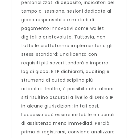
personalizzati di deposito, indicatori del
tempo di sessione, sezioni dedicate al
gioco responsabile e metodi di
pagamento innovativi come wallet
digitali o criptovalute. Tuttavia, non
tutte le piattaforme implementano gli
stessi standard: una licenza con
requisiti più severi tenderà a imporre
log di gioco, RTP dichiarati, auditing e
strumenti di autodisciplina più
articolati. Inoltre, è possibile che alcuni
siti risultino oscurati a livello di DNS o IP
in alcune giurisdizioni: in tali casi,
l’accesso può essere instabile e i canali
di assistenza meno immediati. Perciò,
prima di registrarsi, conviene analizzare