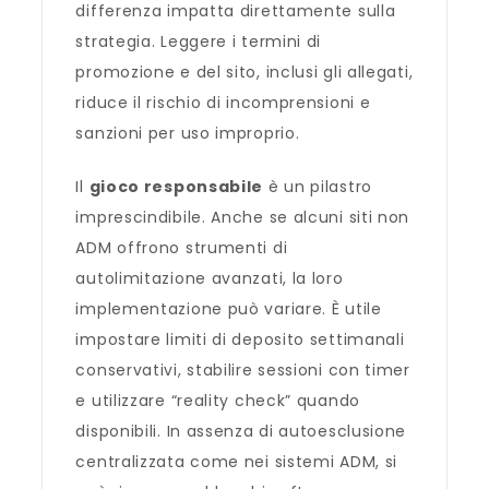
differenza impatta direttamente sulla
strategia. Leggere i termini di
promozione e del sito, inclusi gli allegati,
riduce il rischio di incomprensioni e
sanzioni per uso improprio.
Il
gioco responsabile
è un pilastro
imprescindibile. Anche se alcuni siti non
ADM offrono strumenti di
autolimitazione avanzati, la loro
implementazione può variare. È utile
impostare limiti di deposito settimanali
conservativi, stabilire sessioni con timer
e utilizzare “reality check” quando
disponibili. In assenza di autoesclusione
centralizzata come nei sistemi ADM, si