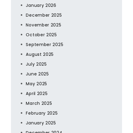
January 2026
December 2025
November 2025
October 2025
September 2025
August 2025
July 2025
June 2025
May 2025
April 2025
March 2025
February 2025
January 2025
December 2024