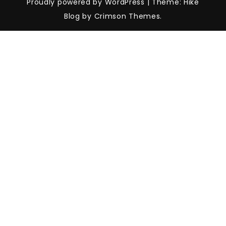
Proudly powered by WordPress
|
Theme: Hike
Blog by Crimson Themes.