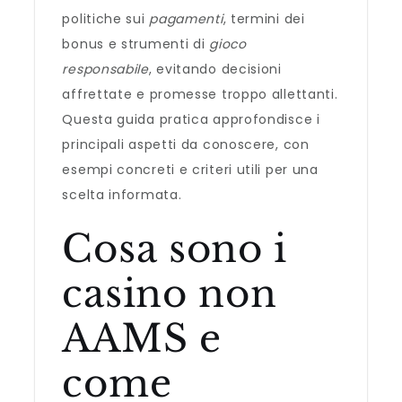
politiche sui
pagamenti
, termini dei
bonus e strumenti di
gioco
responsabile
, evitando decisioni
affrettate e promesse troppo allettanti.
Questa guida pratica approfondisce i
principali aspetti da conoscere, con
esempi concreti e criteri utili per una
scelta informata.
Cosa sono i
casino non
AAMS e
come