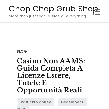
Skip
Chop Chop Grub Shop
to
More than just food: a slice of everything
content
BLOG
Casino Non AAMS:
Guida Completa A
Licenze Estere,
Tutele E
Opportunità Reali