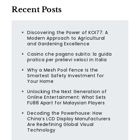
Recent Posts
Discovering the Power of KOI77: A
Modern Approach to Agricultural
and Gardening Excellence
Casino che pagano subito: la guida
pratica per prelievi veloci in Italia
Why a Mesh Pool Fence Is the
Smartest Safety Investment for
Your Home
Unlocking the Next Generation of
Online Entertainment: What Sets
FU88 Apart for Malaysian Players
Decoding the Powerhouse: How
China’s LCD Display Manufacturers
Are Redefining Global Visual
Technology