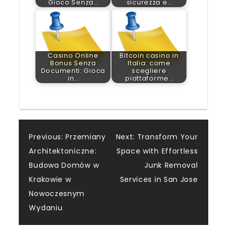
Gioco Senza…
sicurezza e…
Casino Online
Bitcoin casino in
Bonus Senza
Italia: come
Documenti: Gioca
scegliere
in…
piattaforme…
Post
Previous:
Przemiany
Next:
Transform Your
Architektoniczne:
Space with Effortless
navigation
Budowa Domów w
Junk Removal
Krakowie w
Services in San Jose
Nowoczesnym
Wydaniu