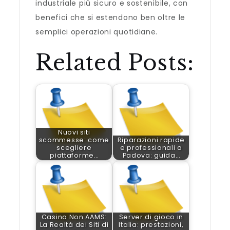
industriale più sicuro e sostenibile, con
benefici che si estendono ben oltre le
semplici operazioni quotidiane.
Related Posts:
Nuovi siti
scommesse: come
Riparazioni rapide
scegliere
e professionali a
piattaforme…
Padova: guida…
Casino Non AAMS:
Server di gioco in
La Realtà dei Siti di
Italia: prestazioni,