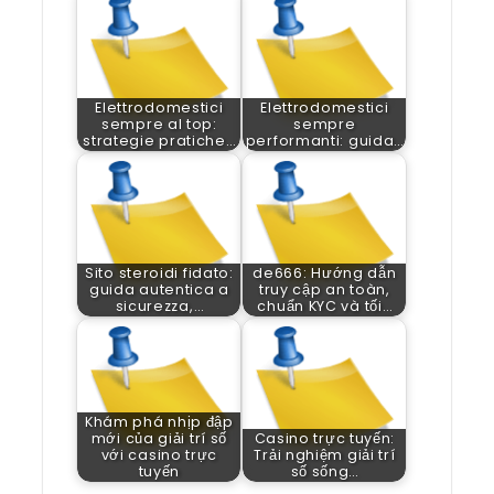
Elettrodomestici
Elettrodomestici
sempre al top:
sempre
strategie pratiche…
performanti: guida…
Sito steroidi fidato:
de666: Hướng dẫn
guida autentica a
truy cập an toàn,
sicurezza,…
chuẩn KYC và tối…
Khám phá nhịp đập
mới của giải trí số
Casino trực tuyến:
với casino trực
Trải nghiệm giải trí
tuyến
số sống…