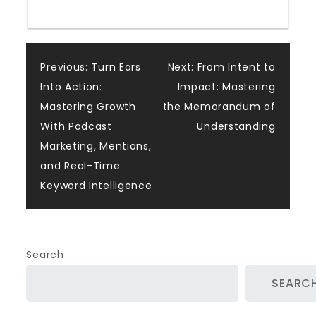
Post
Previous:
Turn Ears
Next:
From Intent to
Into Action:
Impact: Mastering
navigation
Mastering Growth
the Memorandum of
With Podcast
Understanding
Marketing, Mentions,
and Real-Time
Keyword Intelligence
Search
SEARC