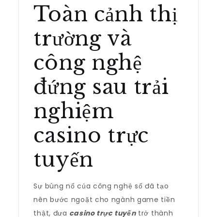
Toàn cảnh thị
trường và
công nghệ
đứng sau trải
nghiệm
casino trực
tuyến
Sự bùng nổ của công nghệ số đã tạo
nên bước ngoặt cho ngành game tiền
thật, đưa
casino trực tuyến
trở thành