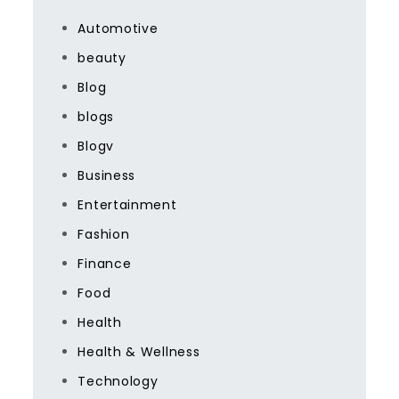
Automotive
beauty
Blog
blogs
Blogv
Business
Entertainment
Fashion
Finance
Food
Health
Health & Wellness
Technology