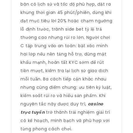
bàn có lịch sử và tốc độ phù hợp, đặt ra
khung thời gian 45 phút/phiên, dừng khi
đạt mục tiêu lời 20% hoặc chạm ngưỡng
lỗ định trước, tránh side bet tỷ lệ trả
thưởng cao nhưng rủi ro lớn. Người chơi
C tập trung vào an toàn: bật xác minh
hai lớp nếu nền tảng hỗ trợ, dùng mật
khẩu mạnh, hoàn tất KYC sớm để rút
tiền mượt, kiểm tra lại lịch sử giao dịch
mỗi tuần. Ba cách tiếp cận khác nhau
nhưng cùng điểm chung: ưu tiên kỷ luật,
kiểm soát rủi ro và hiểu sản phẩm. Khi
nguyên tắc này được duy trì,
casino
trực tuyến
trở thành trải nghiệm giải trí
có kế hoạch, minh bạch và phù hợp với
từng phong cách chơi.