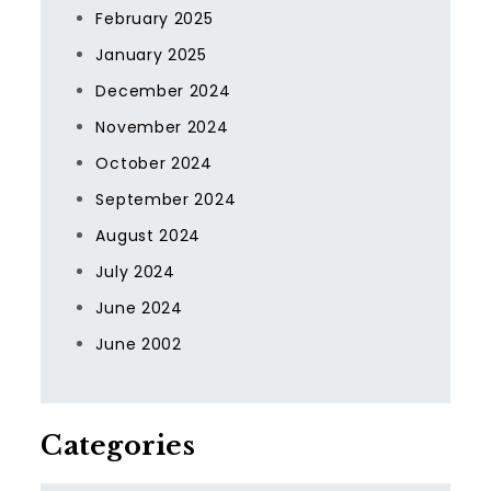
February 2025
January 2025
December 2024
November 2024
October 2024
September 2024
August 2024
July 2024
June 2024
June 2002
Categories