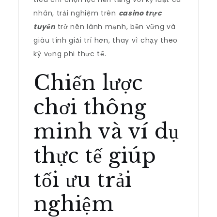
nhân, trải nghiệm trên
casino trực
tuyến
trở nên lành mạnh, bền vững và
giàu tính giải trí hơn, thay vì chạy theo
kỳ vọng phi thực tế.
Chiến lược
chơi thông
minh và ví dụ
thực tế giúp
tối ưu trải
nghiệm