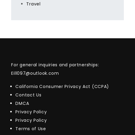
Travel
For general inquiries and partnerships:
Eill097@outlook.com
California Consumer Privacy Act (CCPA)
Contact Us
DMCA
Privacy Policy
Privacy Policy
Terms of Use