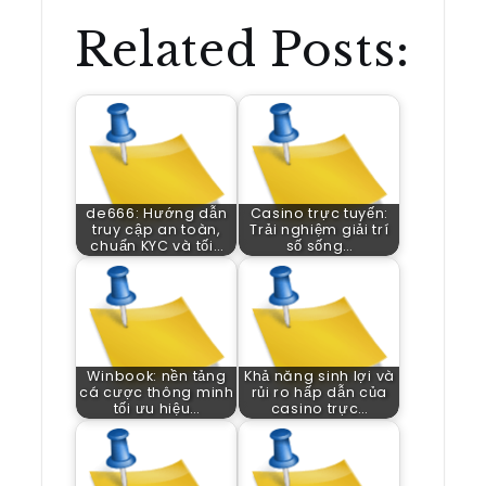
Related Posts:
de666: Hướng dẫn
Casino trực tuyến:
truy cập an toàn,
Trải nghiệm giải trí
chuẩn KYC và tối…
số sống…
Winbook: nền tảng
Khả năng sinh lợi và
cá cược thông minh
rủi ro hấp dẫn của
tối ưu hiệu…
casino trực…