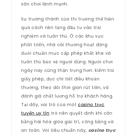
sân chơi lành mạnh.
Sự trưởng thành của thị trường thể hiện
qua cách nền tảng đầu tư vào trải
nghiệm và tuân thủ. Ở các khu vực
phát triển, nhà cái thường hoạt động
dưới chuẩn mực cấp phép khắt khe và
tuân thủ bảo vệ người dùng. Người chơi
ngày nay cũng thận trọng hơn: kiểm tra
giấy phép, đọc chi tiết điều khoản
thưởng, theo dõi thời gian rút tiền, và
đánh giá chất lượng hỗ trợ khách hàng.
Tại đây, vai trò của một
casino trực
tuyến uy tín
trở nên quyết định khi cân
bằng hài hòa giữa giải trí, công bằng và
an toàn. Với tiêu chuẩn này,
casino trực