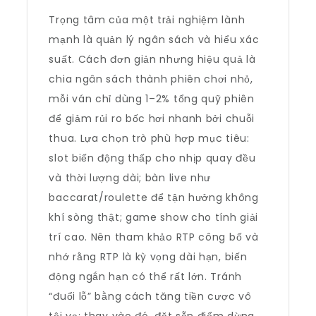
Trọng tâm của một trải nghiệm lành
mạnh là quản lý ngân sách và hiểu xác
suất. Cách đơn giản nhưng hiệu quả là
chia ngân sách thành phiên chơi nhỏ,
mỗi ván chỉ dùng 1–2% tổng quỹ phiên
để giảm rủi ro bốc hơi nhanh bởi chuỗi
thua. Lựa chọn trò phù hợp mục tiêu:
slot biến động thấp cho nhịp quay đều
và thời lượng dài; bàn live như
baccarat/roulette để tận hưởng không
khí sòng thật; game show cho tính giải
trí cao. Nên tham khảo RTP công bố và
nhớ rằng RTP là kỳ vọng dài hạn, biến
động ngắn hạn có thể rất lớn. Tránh
“đuổi lỗ” bằng cách tăng tiền cược vô