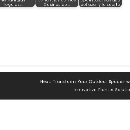
estrategias
Ganancias con los
apuestas: más allá
legales…
Casinos de…
del azar y la suerte
Next:
Transform Your Outdoor Spaces w
Innovative Planter Soluti