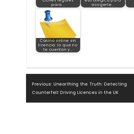
claves legales
estratégica para
para…
acogerte…
Casino online sin
licencia: lo que no
te cuentan y…
Post
Previous:
Unearthing the Truth: Detecting
Counterfeit Driving Licences in the UK
navigation