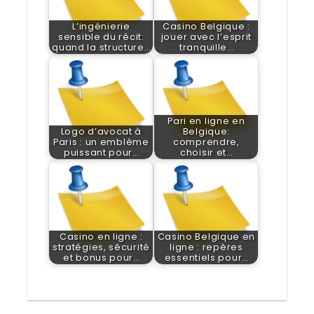
L’ingénierie
Casino Belgique :
sensible du récit:
jouer avec l’esprit
quand la structure…
tranquille…
Pari en ligne en
Logo d’avocat à
Belgique:
Paris : un emblème
comprendre,
puissant pour…
choisir et…
Casino en ligne :
Casino Belgique en
stratégies, sécurité
ligne : repères
et bonus pour…
essentiels pour…