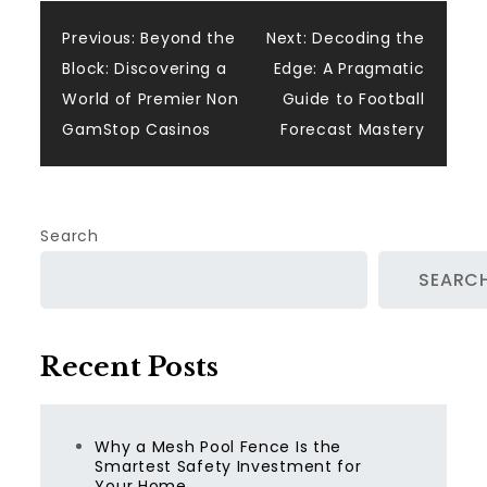
Post
Previous:
Beyond the
Next:
Decoding the
Block: Discovering a
Edge: A Pragmatic
navigation
World of Premier Non
Guide to Football
GamStop Casinos
Forecast Mastery
Search
SEARC
Recent Posts
Why a Mesh Pool Fence Is the
Smartest Safety Investment for
Your Home