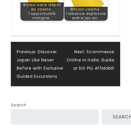
Bonus sans dépôt
au casino :
Bitcoin casino :
l’opportunité
l’alliance explosive
maligne…
entre jeu en…
Post
Previous:
Discover
Next:
Scommesse
Japan Like Never
Online in Italia: Guida
navigation
Before with Exclusive
ai Siti Più Affidabili
Guided Excursions
Search
SEARC