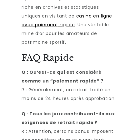
riche en archives et statistiques
uniques en visitant ce
casino en ligne
avec paiement rapide
. Une véritable
mine d’or pour les amateurs de
patrimoine sportif.
FAQ Rapide
Q : Qu’est-ce qui est considéré
comme un “paiement rapide” ?
R : Généralement, un retrait traité en
moins de 24 heures après approbation.
Q : Tous les jeux contribuent-ils aux
exigences de retrait rapide ?
R : Attention, certains bonus imposent