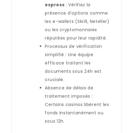
express
: Vérifiez la
présence d’options comme
les e-wallets (Skrill, Neteller)
ou les cryptomonnaies
réputées pour leur rapidité.
Processus de vérification
simplifié : Une équipe
efficace traitant les
documents sous 24h est
cruciale.
Absence de délais de
traitement imposés :
Certains casinos libèrent les
fonds instantanément ou
sous 12h.