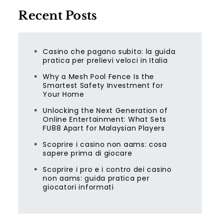
Recent Posts
Casino che pagano subito: la guida
pratica per prelievi veloci in Italia
Why a Mesh Pool Fence Is the
Smartest Safety Investment for
Your Home
Unlocking the Next Generation of
Online Entertainment: What Sets
FU88 Apart for Malaysian Players
Scoprire i casino non aams: cosa
sapere prima di giocare
Scoprire i pro e i contro dei casino
non aams: guida pratica per
giocatori informati