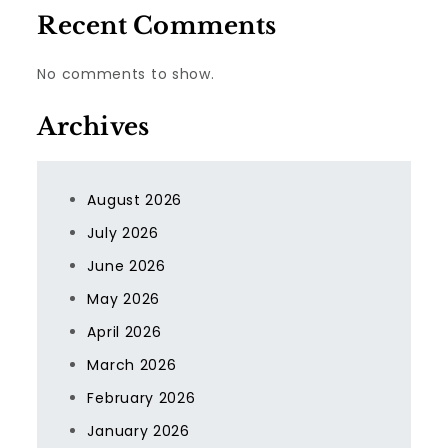
Recent Comments
No comments to show.
Archives
August 2026
July 2026
June 2026
May 2026
April 2026
March 2026
February 2026
January 2026