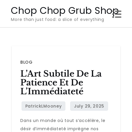
Skip
Chop Chop Grub Shop
to
More than just food: a slice of everything
content
BLOG
L’Art Subtile De La
Patience Et De
L’Immédiateté
Dans un monde où tout s’accélère, le
désir d’immédiateté imprègne nos