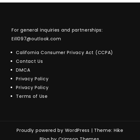
For general inquiries and partnerships:
Eill097@outlook.com
California Consumer Privacy Act (CCPA)
Contact Us
DMCA
Privacy Policy
Privacy Policy
Terms of Use
Proudly powered by WordPress
|
Theme: Hike
Blog by Crimson Themes.