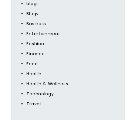
blogs
Blogv
Business
Entertainment
Fashion
Finance
Food
Health
Health & Wellness
Technology
Travel