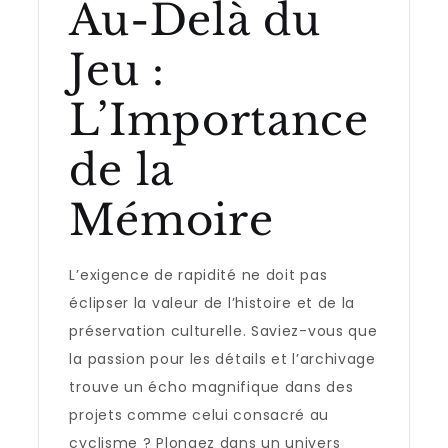
Au-Delà du
Jeu :
L’Importance
de la
Mémoire
L’exigence de rapidité ne doit pas
éclipser la valeur de l’histoire et de la
préservation culturelle. Saviez-vous que
la passion pour les détails et l’archivage
trouve un écho magnifique dans des
projets comme celui consacré au
cyclisme ? Plongez dans un univers