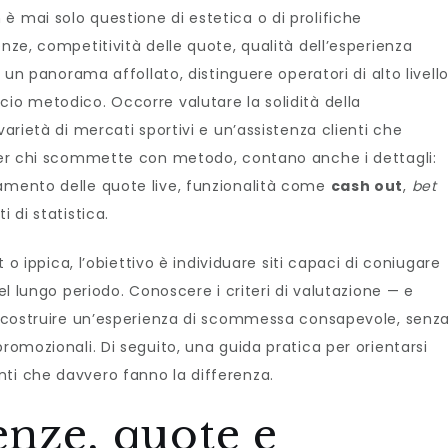
è mai solo questione di estetica o di prolifiche
enze, competitività delle quote, qualità dell’esperienza
In un panorama affollato, distinguere operatori di alto livell
cio metodico. Occorre valutare la solidità della
varietà di mercati sportivi e un’assistenza clienti che
 Per chi scommette con metodo, contano anche i dettagli:
namento delle quote live, funzionalità come
cash out
,
bet
 di statistica.
t o ippica, l’obiettivo è individuare siti capaci di coniugare
nel lungo periodo. Conoscere i criteri di valutazione — e
er costruire un’esperienza di scommessa consapevole, senz
promozionali. Di seguito, una guida pratica per orientarsi
ti che davvero fanno la differenza.
enze, quote e