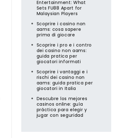
Entertainment: What
Sets FU88 Apart for
Malaysian Players
o
Scoprire i casino non
aams: cosa sapere
prima di giocare
Scoprire i pro e i contro
dei casino non aams:
guida pratica per
giocatori informati
Scoprire i vantaggi e i
rischi dei casino non
aams: guida pratica per
giocatori in Italia
a
Descubre los mejores
casinos online: guía
práctica para elegir y
jugar con seguridad