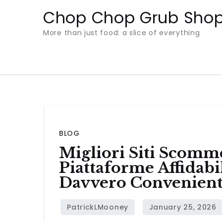
Skip
Chop Chop Grub Sho
to
More than just food: a slice of everything
content
BLOG
Migliori Siti Scomm
Piattaforme Affidabi
Davvero Convenient