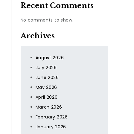
Recent Comments
No comments to show.
Archives
August 2026
n
July 2026
June 2026
May 2026
April 2026
March 2026
February 2026
January 2026