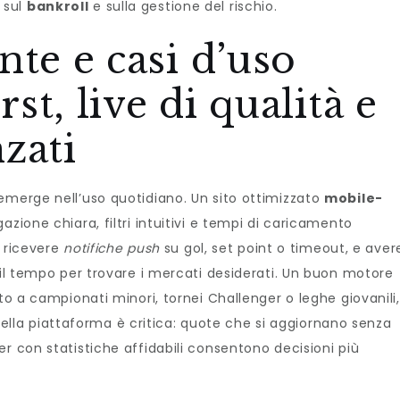
 sul
bankroll
e sulla gestione del rischio.
nte e casi d’uso
rst, live di qualità e
zati
emerge nell’uso quotidiano. Un sito ottimizzato
mobile-
zione chiara, filtri intuitivi e tempi di caricamento
, ricevere
notifiche push
su gol, set point o timeout, e aver
 il tempo per trovare i mercati desiderati. Un buon motore
to a campionati minori, tornei Challenger o leghe giovanili,
à della piattaforma è critica: quote che si aggiornano senza
r con statistiche affidabili consentono decisioni più