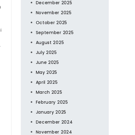
December 2025
u
November 2025
October 2025
i
September 2025
August 2025
t
July 2025
June 2025
May 2025
April 2025
March 2025
February 2025
January 2025
December 2024
November 2024