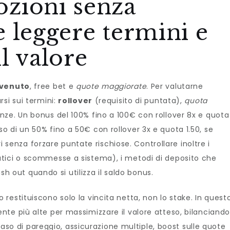
zioni senza
 leggere termini e
l valore
nvenuto
, free bet e
quote maggiorate
. Per valutarne
si sui termini:
rollover
(requisito di puntata),
quota
nze. Un bonus del 100% fino a 100€ con rollover 8x e quota
 di un 50% fino a 50€ con rollover 3x e quota 1.50, se
evi senza forzare puntate rischiose. Controllare inoltre i
tici o scommesse a sistema), i metodi di deposito che
ash out quando si utilizza il saldo bonus.
estituiscono solo la vincita netta, non lo stake. In quest
te più alte per massimizzare il valore atteso, bilanciand
aso di pareggio, assicurazione multiple, boost sulle quote