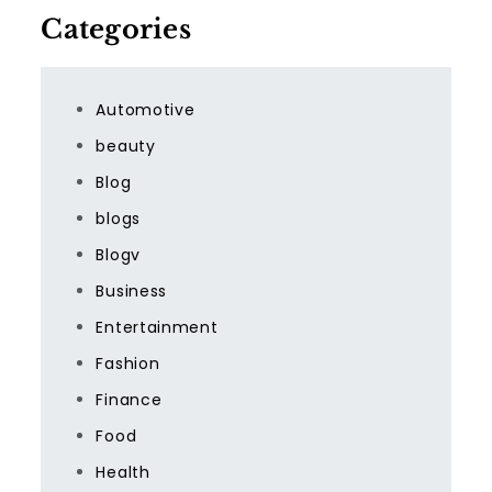
Categories
Automotive
beauty
Blog
blogs
Blogv
Business
Entertainment
Fashion
Finance
Food
Health