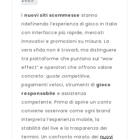
I
nuovi siti scommesse
stanno
ridefinendo l’esperienza di gioco in Italia
con interfacce più rapide, mercati
innovativi e promozioni su misura. La
vera sfida non è trovarli, ma distinguere
tra piattaforme che puntano sul “wow
effect” e operatori che offrono valore
concreto:
quote competitive
,
pagamenti veloci, strumenti di
gioco
responsabile
e assistenza
competente. Prima di aprire un conto
conviene osservare come ogni brand
interpreta l’esperienza mobile, la
stabilità del live e la trasparenza dei
termini. Un confronto mirato dei
nuovi