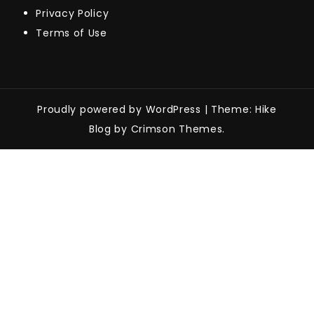
Privacy Policy
Terms of Use
Proudly powered by WordPress
|
Theme: Hike
Blog by Crimson Themes.