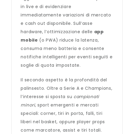
in live e di evidenziare
immediatamente variazioni di mercato
e cash out disponibile. Sull’asse
hardware, l’ottimizzazione delle
app
mobile
(o PWA) riduce la latenza,
consuma meno batteria e consente
notifiche intelligenti per eventi seguiti e
soglie di quota impostate.
Il secondo aspetto è la profondità del
palinsesto. Oltre a Serie A e Champions,
l’interesse si sposta su
campionati
minori
, sport emergenti e mercati
speciali: corner, tiri in porta, falli, tiri
liberi nel basket, oppure player props
come marcatore, assist e tiri totali.