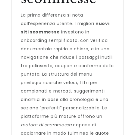
La prima differenza si nota
dall’esperienza utente. I migliori
nuovi
siti scommesse
investono in
onboarding semplificato, con verifica
documentale rapida e chiara, e in una
navigazione che riduce i passaggi inutili
tra palinsesto, coupon e conferma della
puntata. La struttura dei menu
privilegia ricerche veloci, filtri per
campionati e mercati, suggerimenti
dinamici in base alla cronologia e una
sezione “preferiti” personalizzabile. Le
piattaforme più mature offrono un
motore di scommessa
capace di
aggiornare in modo fulmineo le quote