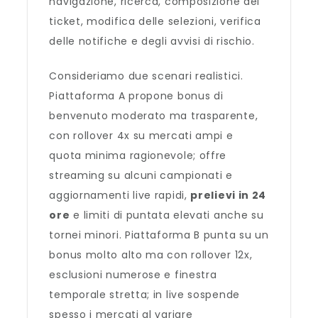
navigazione, ricerca, composizione del
ticket, modifica delle selezioni, verifica
delle notifiche e degli avvisi di rischio.
Consideriamo due scenari realistici.
Piattaforma A propone bonus di
benvenuto moderato ma trasparente,
con rollover 4x su mercati ampi e
quota minima ragionevole; offre
streaming su alcuni campionati e
aggiornamenti live rapidi,
prelievi in 24
ore
e limiti di puntata elevati anche su
tornei minori. Piattaforma B punta su un
bonus molto alto ma con rollover 12x,
esclusioni numerose e finestra
temporale stretta; in live sospende
spesso i mercati al variare