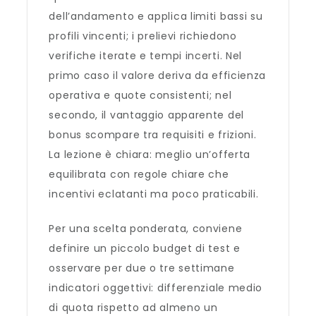
dell’andamento e applica limiti bassi su
profili vincenti; i prelievi richiedono
verifiche iterate e tempi incerti. Nel
primo caso il valore deriva da efficienza
operativa e quote consistenti; nel
secondo, il vantaggio apparente del
bonus scompare tra requisiti e frizioni.
La lezione è chiara: meglio un’offerta
equilibrata con regole chiare che
incentivi eclatanti ma poco praticabili.
Per una scelta ponderata, conviene
definire un piccolo budget di test e
osservare per due o tre settimane
indicatori oggettivi: differenziale medio
di quota rispetto ad almeno un