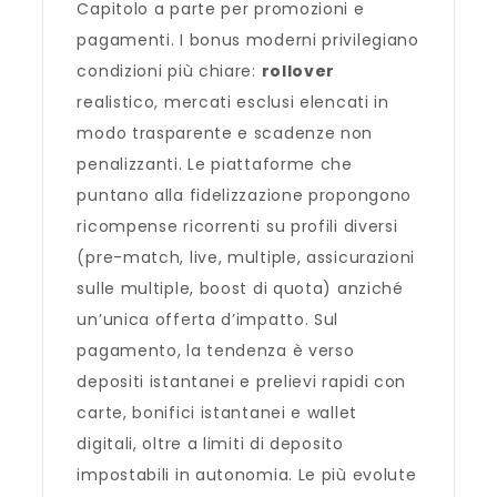
Capitolo a parte per promozioni e
pagamenti. I bonus moderni privilegiano
condizioni più chiare:
rollover
realistico, mercati esclusi elencati in
modo trasparente e scadenze non
penalizzanti. Le piattaforme che
puntano alla fidelizzazione propongono
ricompense ricorrenti su profili diversi
(pre-match, live, multiple, assicurazioni
sulle multiple, boost di quota) anziché
un’unica offerta d’impatto. Sul
pagamento, la tendenza è verso
depositi istantanei e prelievi rapidi con
carte, bonifici istantanei e wallet
digitali, oltre a limiti di deposito
impostabili in autonomia. Le più evolute