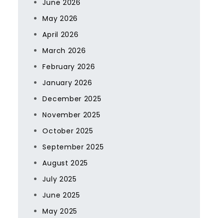
June 2026
May 2026
April 2026
March 2026
February 2026
January 2026
December 2025
November 2025
October 2025
September 2025
August 2025
July 2025
June 2025
May 2025