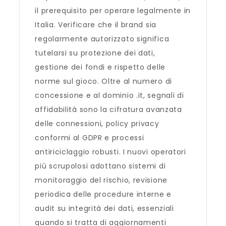
il prerequisito per operare legalmente in
Italia. Verificare che il brand sia
regolarmente autorizzato significa
tutelarsi su protezione dei dati,
gestione dei fondi e rispetto delle
norme sul gioco. Oltre al numero di
concessione e al dominio .it, segnali di
affidabilità sono la cifratura avanzata
delle connessioni, policy privacy
conformi al GDPR e processi
antiriciclaggio robusti. I nuovi operatori
più scrupolosi adottano sistemi di
monitoraggio del rischio, revisione
periodica delle procedure interne e
audit su integrità dei dati, essenziali
quando si tratta di aggiornamenti