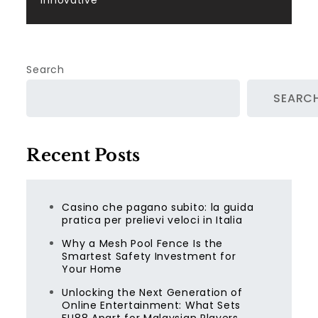
innovative
Search
SEARC
Recent Posts
Casino che pagano subito: la guida
pratica per prelievi veloci in Italia
Why a Mesh Pool Fence Is the
Smartest Safety Investment for
Your Home
Unlocking the Next Generation of
Online Entertainment: What Sets