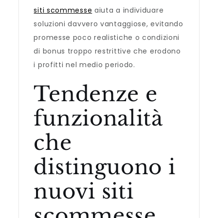
siti scommesse
aiuta a individuare
soluzioni davvero vantaggiose, evitando
promesse poco realistiche o condizioni
di bonus troppo restrittive che erodono
i profitti nel medio periodo.
Tendenze e
funzionalità
che
distinguono i
nuovi siti
scommesse