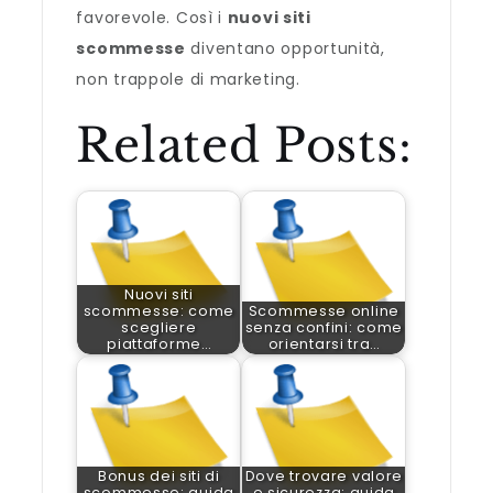
favorevole. Così i
nuovi siti
scommesse
diventano opportunità,
non trappole di marketing.
Related Posts:
Nuovi siti
scommesse: come
Scommesse online
scegliere
senza confini: come
piattaforme…
orientarsi tra…
Bonus dei siti di
Dove trovare valore
scommesse: guida
e sicurezza: guida