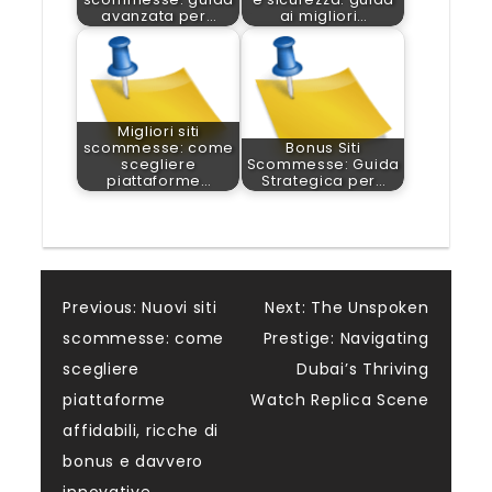
avanzata per…
ai migliori…
Migliori siti
scommesse: come
Bonus Siti
scegliere
Scommesse: Guida
piattaforme…
Strategica per…
Post
Previous:
Nuovi siti
Next:
The Unspoken
scommesse: come
Prestige: Navigating
navigation
scegliere
Dubai’s Thriving
piattaforme
Watch Replica Scene
affidabili, ricche di
bonus e davvero