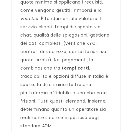
quote minime si applicano i requisiti,
come vengono gestiti i rimborsi e la
void bet
. È fondamentale valutare il
servizio clienti: tempi di risposta via
chat, qualità delle spiegazioni, gestione
dei casi complessi (verifiche KYC,
controlli di sicurezza, contestazioni su
quote errate). Nei pagamenti, la
combinazione tra
tempi certi
,
tracciabilità e opzioni diffuse in Italia è
spesso la discriminante tra una
piattaforma affidabile e una che crea
frizioni. Tutti questi elementi, insieme,
determinano quanto un operatore sia
realmente sicuro e rispettoso degli
standard ADM.