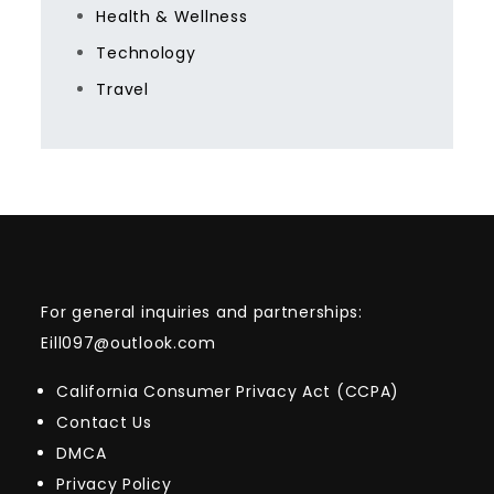
Health & Wellness
Technology
Travel
For general inquiries and partnerships:
Eill097@outlook.com
California Consumer Privacy Act (CCPA)
Contact Us
DMCA
Privacy Policy