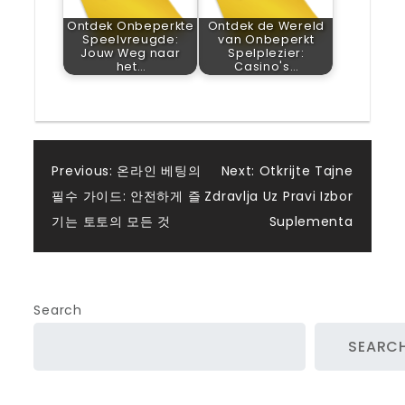
Ontdek Onbeperkte
Ontdek de Wereld
Speelvreugde:
van Onbeperkt
Jouw Weg naar
Spelplezier:
het…
Casino's…
Post
Previous:
온라인 베팅의
Next:
Otkrijte Tajne
필수 가이드: 안전하게 즐
Zdravlja Uz Pravi Izbor
navigation
기는 토토의 모든 것
Suplementa
Search
SEARC