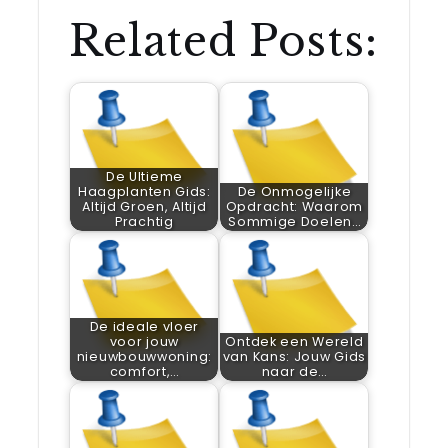
Related Posts:
De Ultieme
Haagplanten Gids:
De Onmogelijke
Altijd Groen, Altijd
Opdracht: Waarom
Prachtig
Sommige Doelen…
De ideale vloer
voor jouw
Ontdek een Wereld
nieuwbouwwoning:
van Kans: Jouw Gids
comfort,…
naar de…