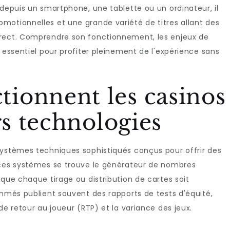
 depuis un smartphone, une tablette ou un ordinateur, il
motionnelles et une grande variété de titres allant des
irect. Comprendre son fonctionnement, les enjeux de
 essentiel pour profiter pleinement de l'expérience sans
ionnent les casinos
rs technologies
systèmes techniques sophistiqués conçus pour offrir des
 ces systèmes se trouve le générateur de nombres
 que chaque tirage ou distribution de cartes soit
ommés publient souvent des rapports de tests d'équité,
de retour au joueur (RTP) et la variance des jeux.