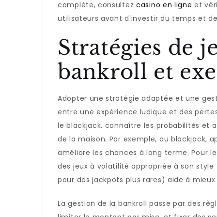
complète, consultez
casino en ligne
et vér
utilisateurs avant d'investir du temps et de
Stratégies de j
bankroll et ex
Adopter une stratégie adaptée et une gesti
entre une expérience ludique et des perte
le blackjack, connaître les probabilités et
de la maison. Par exemple, au blackjack, a
améliore les chances à long terme. Pour l
des jeux à volatilité appropriée à son style 
pour des jackpots plus rares) aide à mieux 
La gestion de la bankroll passe par des règ