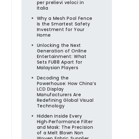
per prelievi veloci in
Italia
Why a Mesh Pool Fence
Is the Smartest Safety
Investment for Your
Home
e
Unlocking the Next
Generation of Online
Entertainment: What
Sets FU88 Apart for
Malaysian Players
Decoding the
Powerhouse: How China’s
LCD Display
Manufacturers Are
Redefining Global Visual
Technology
Hidden Inside Every
High‑Performance Filter
and Mask: The Precision
of a Melt Blown Non
Woven Fabric Supplier