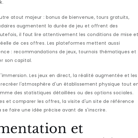
k.
tre atout majeur : bonus de bienvenue, tours gratuits,
daires augmentent la durée de jeu et offrent des
efois, il faut lire attentivement les conditions de mise e
r réelle de ces offres. Les plateformes mettent aussi
rience : recommandations de jeux, tournois thématiques et
r son capital.
l'immersion. Les jeux en direct, la réalité augmentée et les
 recréer l'atmosphère d'un établissement physique tout e
omme des statistiques détaillées ou des options sociales.
 et comparer les offres, la visite d'un site de référence
 se faire une idée précise avant de s'inscrire.
ementation et