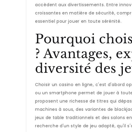
accèdent aux divertissements. Entre innov
croissantes en matière de sécurité, comp
essentiel pour jouer en toute sérénité.
Pourquoi chois
? Avantages, ex
diversité des j
Choisir un casino en ligne, c'est d'abord 
ou un smartphone permet de jouer à toute
proposent une richesse de titres qui dépass
machines à sous, des variantes de blackja
jeux de table traditionnels et des salons en
recherche d'un style de jeu adapté, qu'il s