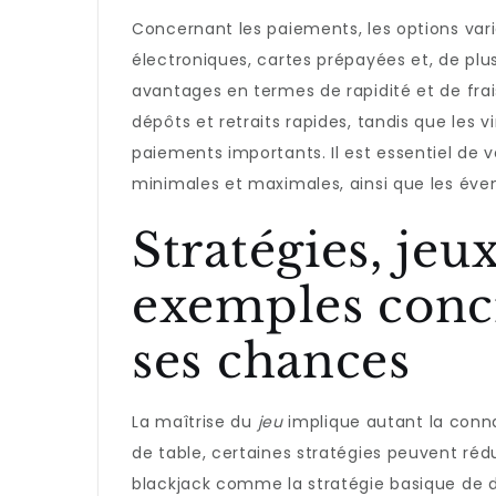
Concernant les paiements, les options varie
électroniques, cartes prépayées et, de p
avantages en termes de rapidité et de frai
dépôts et retraits rapides, tandis que le
paiements importants. Il est essentiel de vér
minimales et maximales, ainsi que les évent
Stratégies, jeu
exemples conc
ses chances
La maîtrise du
jeu
implique autant la connai
de table, certaines stratégies peuvent réd
blackjack comme la stratégie basique de déc