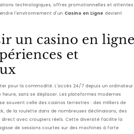
ations technologiques, offres promotionnelles et attentes
rendre l'environnement d'un
Casino en Ligne
devient
ir un casino en lign
périences et
eux
opter pour la commodité. L'accès 24/7 depuis un ordinateur
 heure, sans se déplacer. Les plateformes modernes
e souvent celle des casinos terrestres : des milliers de
ck, de la roulette dans de nombreuses déclinaisons, des
 direct avec croupiers réels. Cette diversité facilite la
'agisse de sessions courtes sur des machines à forte