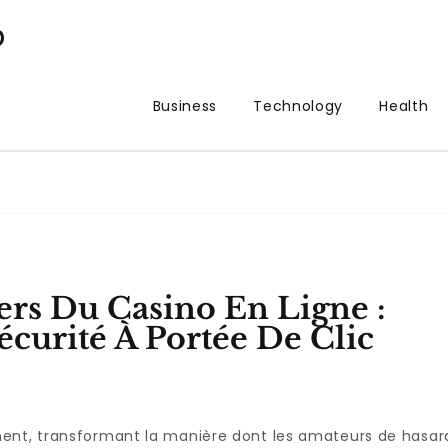
p
Business
Technology
Health
ers Du Casino En Ligne :
 Sécurité À Portée De Clic
ent, transformant la manière dont les amateurs de hasar