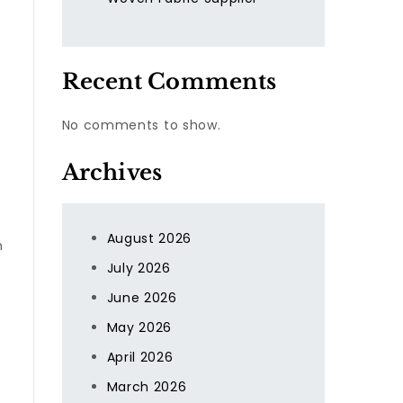
Recent Comments
t
No comments to show.
Archives
August 2026
n
July 2026
June 2026
May 2026
April 2026
March 2026