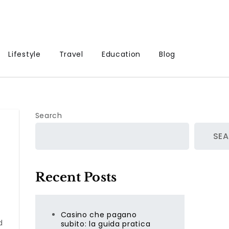
Lifestyle
Travel
Education
Blog
Search
SE
Recent Posts
Casino che pagano
d
subito: la guida pratica