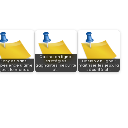
Casino en ligne:
Plongez dans
stratégies
Casino en ligne :
xpérience ultime
gagnantes, sécurité
maîtriser les jeux, la
 jeu : le monde…
et…
sécurité et…