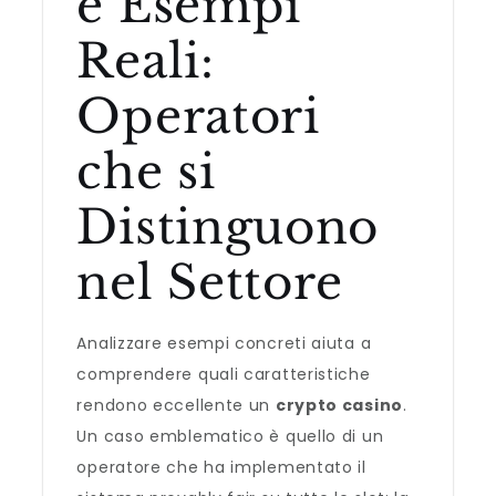
e Esempi
Reali:
Operatori
che si
Distinguono
nel Settore
Analizzare esempi concreti aiuta a
comprendere quali caratteristiche
rendono eccellente un
crypto casino
.
Un caso emblematico è quello di un
operatore che ha implementato il