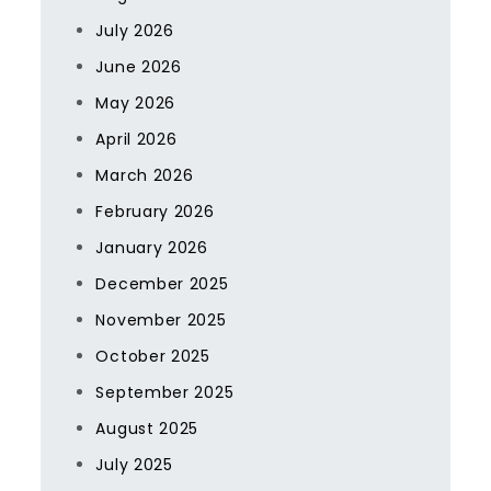
July 2026
June 2026
May 2026
April 2026
March 2026
February 2026
January 2026
December 2025
November 2025
October 2025
September 2025
August 2025
July 2025