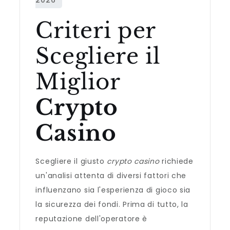
Criteri per
Scegliere il
Miglior
Crypto
Casino
Scegliere il giusto
crypto casino
richiede
un'analisi attenta di diversi fattori che
influenzano sia l'esperienza di gioco sia
la sicurezza dei fondi. Prima di tutto, la
reputazione dell'operatore è