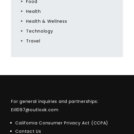
Food
Health
Health & Wellness
Technology
Travel
For general inquiries and partnerships:
Eill097@outlook.com
California Consumer Privacy Act (CCPA)
Contact Us