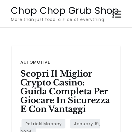
Skip
Chop Chop Grub Shop
to
More than just food: a slice of everything
content
AUTOMOTIVE
Scopri Il Miglior
Crypto Casino:
Guida Completa Per
Giocare In Sicurezza
E Con Vantaggi