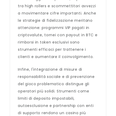
tra high rollers e scommettitori avvezzi
a movimentare cifre importanti. Anche
le strategie di fidelizzazione meritano
attenzione: programmi VIP pagati in
criptovalute, tornei con payout in BTC e
rimborsi in token esclusivi sono
strumenti efficaci per trattenere i
clienti e aumentare il coinvolgimento.
Infine, l'integrazione di misure di
responsabilità sociale e di prevenzione
del gioco problematico distingue gli
operatori più solidi. Strumenti come
limiti di deposito impostabili,
autoesclusione e partnership con enti
di supporto rendono un casino più