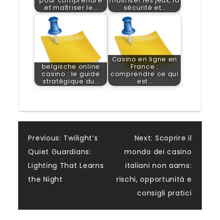
pour comprendre
maîtriser les jeux, la
et maîtriser le…
sécurité et…
Casino en ligne en
belgische online
France :
casino : le guide
comprendre ce qui
stratégique du…
est…
Post
Previous:
Twilight’s
Next:
Scoprire il
Quiet Guardians:
mondo dei casino
navigation
Lighting That Learns
italiani non aams:
the Night
rischi, opportunità e
consigli pratici