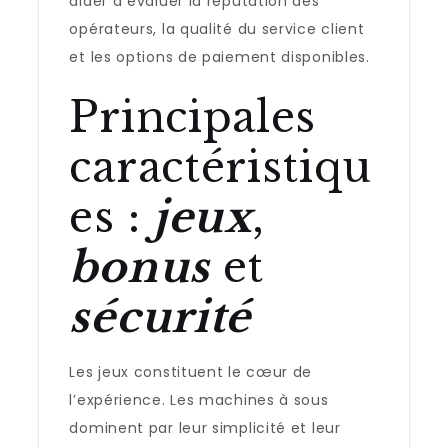
aider à évaluer la réputation des
opérateurs, la qualité du service client
et les options de paiement disponibles.
Principales
caractéristiqu
es :
jeux
,
bonus
et
sécurité
Les jeux constituent le cœur de
l’expérience. Les machines à sous
dominent par leur simplicité et leur