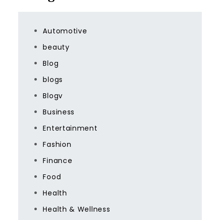
Automotive
beauty
Blog
blogs
Blogv
Business
Entertainment
Fashion
Finance
Food
Health
Health & Wellness