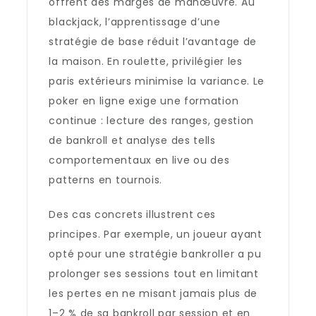
offrent des marges de manœuvre. Au
blackjack, l’apprentissage d’une
stratégie de base réduit l’avantage de
la maison. En roulette, privilégier les
paris extérieurs minimise la variance. Le
poker en ligne exige une formation
continue : lecture des ranges, gestion
de bankroll et analyse des tells
comportementaux en live ou des
patterns en tournois.
Des cas concrets illustrent ces
principes. Par exemple, un joueur ayant
opté pour une stratégie bankroller a pu
prolonger ses sessions tout en limitant
les pertes en ne misant jamais plus de
1–2 % de sa bankroll par session et en