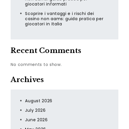
giocatori informati
Scoprire i vantaggi e i rischi dei
casino non aams: guida pratica per
giocatori in Italia
Recent Comments
No comments to show.
Archives
August 2026
July 2026
June 2026