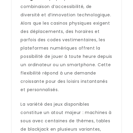
combinaison d’accessibilité, de
diversité et d’innovation technologique.
Alors que les casinos physiques exigent
des déplacements, des horaires et
parfois des codes vestimentaires, les
plateformes numériques offrent la
possibilité de jouer à toute heure depuis
un ordinateur ou un smartphone. Cette
flexibilité répond à une demande
croissante pour des loisirs instantanés
et personnalisés.
La variété des jeux disponibles
constitue un atout majeur : machines à
sous avec centaines de thèmes, tables
de blackjack en plusieurs variantes,