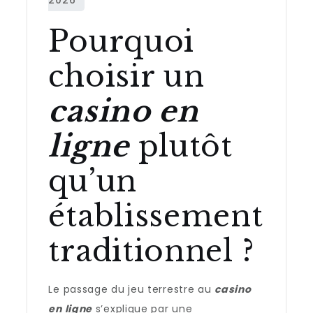
Pourquoi
choisir un
casino en
ligne
plutôt
qu’un
établissement
traditionnel ?
Le passage du jeu terrestre au
casino
en ligne
s’explique par une