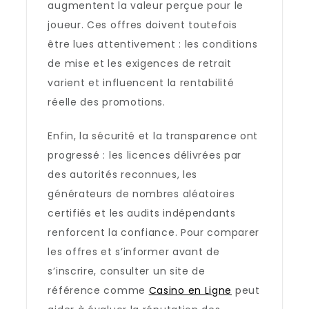
augmentent la valeur perçue pour le
joueur. Ces offres doivent toutefois
être lues attentivement : les conditions
de mise et les exigences de retrait
varient et influencent la rentabilité
réelle des promotions.
Enfin, la sécurité et la transparence ont
progressé : les licences délivrées par
des autorités reconnues, les
générateurs de nombres aléatoires
certifiés et les audits indépendants
renforcent la confiance. Pour comparer
les offres et s’informer avant de
s’inscrire, consulter un site de
référence comme
Casino en Ligne
peut