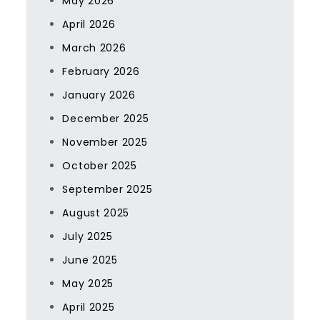
May 2026
April 2026
March 2026
February 2026
January 2026
December 2025
November 2025
October 2025
September 2025
August 2025
July 2025
June 2025
May 2025
April 2025